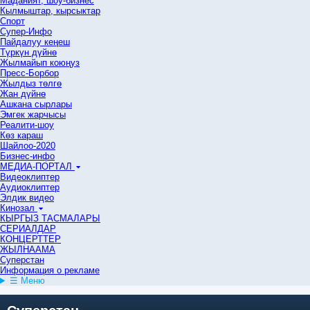
Маданият, шоу-бизнес
Кылмыштар, кырсыктар
Спорт
Супер-Инфо
Пайдалуу кеңеш
Түркүн дүйнө
Жылмайып коюңуз
Пресс-Борбор
Жылдыз төлгө
Жан дүйнө
Ашкана сырлары
Эмгек жарчысы
Реалити-шоу
Көз караш
Шайлоо-2020
Бизнес-инфо
МЕДИА-ПОРТАЛ
Видеоклиптер
Аудиоклиптер
Элдик видео
Кинозал
КЫРГЫЗ ТАСМАЛАРЫ
СЕРИАЛДАР
КОНЦЕРТТЕР
ЖЫЛНААМА
Суперстан
Информация о рекламе
☰ Меню