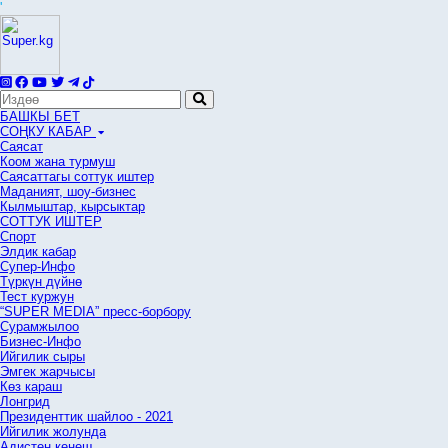
'
БАШКЫ БЕТ
СОҢКУ КАБАР
Саясат
Коом жана турмуш
Саясаттагы соттук иштер
Маданият, шоу-бизнес
Кылмыштар, кырсыктар
СОТТУК ИШТЕР
Спорт
Элдик кабар
Супер-Инфо
Түркүн дүйнө
Тест куржун
“SUPER MEDIA” пресс-борбору
Сурамжылоо
Бизнес-Инфо
Ийгилик сыры
Эмгек жарчысы
Көз караш
Лонгрид
Президенттик шайлоо - 2021
Ийгилик жолунда
Адистен кеңеш