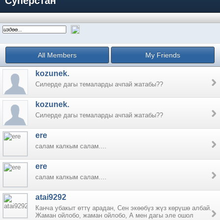
Суперстан
All Members
My Friends
kozunek.
Силерде дагы темаларды ачпай жатабы??
kozunek.
Силерде дагы темаларды ачпай жатабы??
ere
салам калкым салам....
ere
салам калкым салам....
atai9292
Канча убакыт өттү арадан, Сен экөөбүз жүз көрүшө албай.
Жаман ойлобо, жаман ойлобо, А мен дагы эле ошол