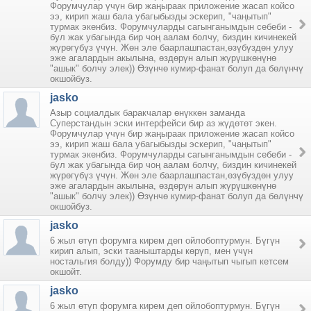
Форумчулар үчүн бир жаңыраак приложение жасап койсо
ээ, кирип жаш бала убагыбызды эскерип, "чаңытып"
турмак экенбиз. Форумчуларды сагынганымдын себеби -
бул жак убагында бир чоң аалам болчу, биздин кичинекей
жүрөгүбүз үчүн. Жөн эле баарлашпастан,өзүбүздөн улуу
эже агалардын акылына, өздөрүн алып жүрүшкөнүнө
"ашык" болчу элек)) Өзүнчө кумир-фанат болуп да бөлүнчү
окшойбуз.
jasko
Азыр социалдык баракчалар өнүккөн заманда
Суперстандын эски интерфейси бир аз жүдөтөт экен.
Форумчулар үчүн бир жаңыраак приложение жасап койсо
ээ, кирип жаш бала убагыбызды эскерип, "чаңытып"
турмак экенбиз. Форумчуларды сагынганымдын себеби -
бул жак убагында бир чоң аалам болчу, биздин кичинекей
жүрөгүбүз үчүн. Жөн эле баарлашпастан,өзүбүздөн улуу
эже агалардын акылына, өздөрүн алып жүрүшкөнүнө
"ашык" болчу элек)) Өзүнчө кумир-фанат болуп да бөлүнчү
окшойбуз.
jasko
6 жыл өтүп форумга кирем деп ойлобоптурмун. Бүгүн
кирип алып, эски тааныштарды көрүп, мен үчүн
ностальгия болду)) Форумду бир чаңытып чыгып кетсем
окшойт.
jasko
6 жыл өтүп форумга кирем деп ойлобоптурмун. Бүгүн