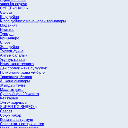
super.kg орусча
СУПЕР-ИНФО
Саясат
Шоу дүйнө
К-рор дүйнөсү жана корей тасмалары
Маданият
Иликтөө
Турмуш
Крим-инфо
Спорт
Жан дүйнө
Түркүн дүйнө
Алтын балалык
Укуктук кеӊеш
Илим жана техника
Ден соолук жана сулуулук
Психология жана үй-бүлө
Тиричилик, бизнес
Ашкана сырлары
Жылдыз төлгө
Маалымдама
Супер-Инфо 20 жашта
Көз караш
Эмгек жарчысы
SUPER.KG ВИДЕО
Саясат
Cоңку кабар
Коом жана турмуш
Саясаттагы соттук иштер