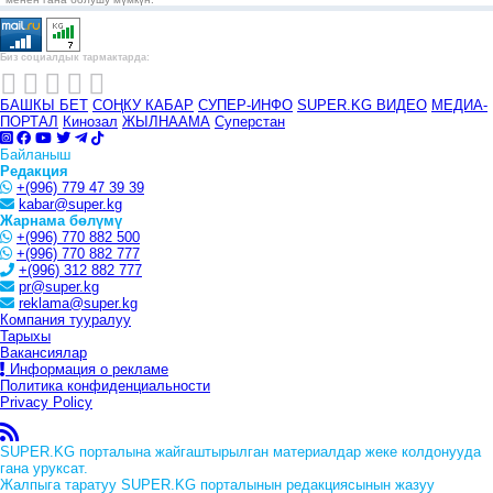
Биз социалдык тармактарда:
БАШКЫ БЕТ
СОҢКУ КАБАР
СУПЕР-ИНФО
SUPER.KG ВИДЕО
МЕДИА-
ПОРТАЛ
Кинозал
ЖЫЛНААМА
Суперстан
Байланыш
Редакция
+(996) 779 47 39 39
kabar@super.kg
Жарнама бөлүмү
+(996) 770 882 500
+(996) 770 882 777
+(996) 312 882 777
pr@super.kg
reklama@super.kg
Компания тууралуу
Тарыхы
Вакансиялар
Информация о рекламе
Политика конфиденциальности
Privacy Policy
SUPER.KG порталына жайгаштырылган материалдар жеке колдонууда
гана уруксат.
Жалпыга таратуу SUPER.KG порталынын редакциясынын жазуу