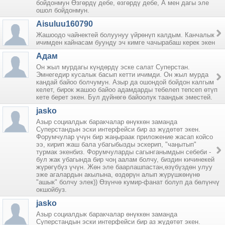
бойдонмун Өзгөрдү дебе, өзгөрдү дебе, А мен дагы эле
ошол бойдонмун.
Aisuluu160790
Жашоодо чайнектей болуунуу үйрөнүп калдым. Канчалык
ичимден кайнасам буунду эч кимге чачырабаш керек экен
Адам
Он жыл мурдагы күндөрдү эске салат Суперстан.
Эмнегедир кусалык басып кетти ичимди. Он жыл мурда
кандай байоо болчумун. Азыр да ошондой бойдон калгым
келет, бирок жашоо байоо адамдарды тебелеп тепсеп өтүп
кете берет экен. Бул дүйнөгө байоолук таандык эместей.
jasko
Азыр социалдык баракчалар өнүккөн заманда
Суперстандын эски интерфейси бир аз жүдөтөт экен.
Форумчулар үчүн бир жаңыраак приложение жасап койсо
ээ, кирип жаш бала убагыбызды эскерип, "чаңытып"
турмак экенбиз. Форумчуларды сагынганымдын себеби -
бул жак убагында бир чоң аалам болчу, биздин кичинекей
жүрөгүбүз үчүн. Жөн эле баарлашпастан,өзүбүздөн улуу
эже агалардын акылына, өздөрүн алып жүрүшкөнүнө
"ашык" болчу элек)) Өзүнчө кумир-фанат болуп да бөлүнчү
окшойбуз.
jasko
Азыр социалдык баракчалар өнүккөн заманда
Суперстандын эски интерфейси бир аз жүдөтөт экен.