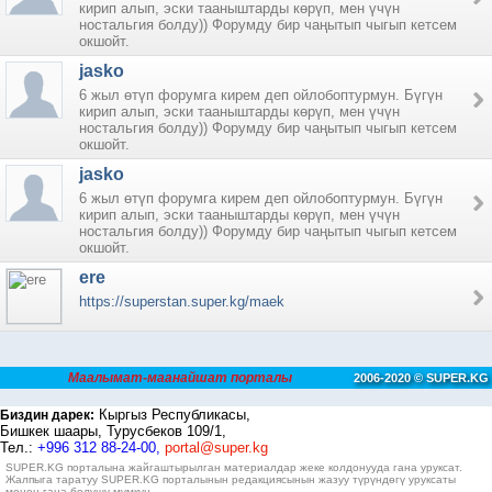
кирип алып, эски тааныштарды көрүп, мен үчүн
ностальгия болду)) Форумду бир чаңытып чыгып кетсем
окшойт.
jasko
6 жыл өтүп форумга кирем деп ойлобоптурмун. Бүгүн
кирип алып, эски тааныштарды көрүп, мен үчүн
ностальгия болду)) Форумду бир чаңытып чыгып кетсем
окшойт.
jasko
6 жыл өтүп форумга кирем деп ойлобоптурмун. Бүгүн
кирип алып, эски тааныштарды көрүп, мен үчүн
ностальгия болду)) Форумду бир чаңытып чыгып кетсем
окшойт.
ere
https://superstan.super.kg/maek
Маалымат-маанайшат порталы
2006-2020 © SUPER.KG
Кыргыз Республикасы,
Биздин дарек:
Бишкек шаары, Турусбеков 109/1,
Тел.:
+996 312 88-24-00,
portal@super.kg
SUPER.KG порталына жайгаштырылган материалдар жеке колдонууда гана уруксат.
Жалпыга таратуу SUPER.KG порталынын редакциясынын жазуу түрүндөгү уруксаты
менен гана болушу мүмкүн.