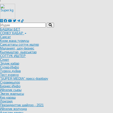
'
БАШКЫ БЕТ
СОҢКУ КАБАР
Саясат
Коом жана турмуш
Саясаттагы соттук иштер
Маданият, шоу-бизнес
Кылмыштар, кырсыктар
СОТТУК ИШТЕР
Спорт
Элдик кабар
Супер-Инфо
Түркүн дүйнө
Тест куржун
“SUPER MEDIA” пресс-борбору
Сурамжылоо
Бизнес-Инфо
Ийгилик сыры
Эмгек жарчысы
Көз караш
Лонгрид
Президенттик шайлоо - 2021
Ийгилик жолунда
Адистен кеңеш