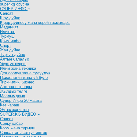
super.kg орусча
СУПЕР-ИНФО
Саясат
Шоу дүйнө
К-рор дүйнөсү жана корей тасмалары
Маданият
Иликтөө
Турмуш
Крим-инфо
Спорт
Жан дүйнө
Түркүн дүйнө
Алтын балалык
Укуктук кеӊеш
Илим жана техника
Ден соолук жана сулуулук
Психология жана үй-бүлө
Тиричилик, бизнес
Ашкана сырлары
Жылдыз төлгө
Маалымдама
Супер-Инфо 20 жашта
Көз караш
Эмгек жарчысы
SUPER.KG ВИДЕО
Саясат
Cоңку кабар
Коом жана турмуш
Саясаттагы соттук иштер