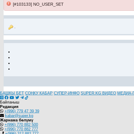
[#103133] NO_USER_SET
.
БАШКЫ БЕТ
СОҢКУ КАБАР
СУПЕР-ИНФО
SUPER.KG ВИДЕО
МЕДИА-
Байланыш
Редакция
+(996) 779 47 39 39
kabar@super.kg
Жарнама бөлүмү
+(996) 770 882 500
+(996) 770 882 777
+(996) 312 882 777