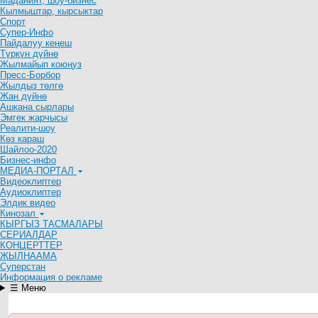
Маданият, шоу-бизнес
Кылмыштар, кырсыктар
Спорт
Супер-Инфо
Пайдалуу кеңеш
Түркүн дүйнө
Жылмайып коюңуз
Пресс-Борбор
Жылдыз төлгө
Жан дүйнө
Ашкана сырлары
Эмгек жарчысы
Реалити-шоу
Көз караш
Шайлоо-2020
Бизнес-инфо
МЕДИА-ПОРТАЛ
Видеоклиптер
Аудиоклиптер
Элдик видео
Кинозал
КЫРГЫЗ ТАСМАЛАРЫ
СЕРИАЛДАР
КОНЦЕРТТЕР
ЖЫЛНААМА
Суперстан
Информация о рекламе
☰ Меню