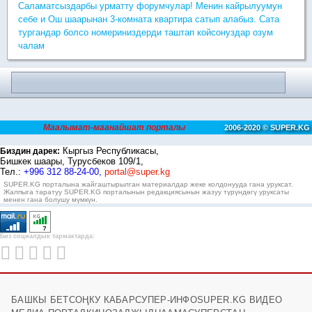
Саламатсыздарбы урматту форумчулар! Менин кайрылуумун
себе и Ош шаарынан 3-комната квартира сатып алабыз. Сата
тургандар болсо номериниздерди таштап койсонуздар озум
чалам
Маалымат-маанайшат порталы
2006-2020 © SUPER.KG
Кыргыз Республикасы,
Биздин дарек:
Бишкек шаары, Турусбеков 109/1,
Тел.:
+996 312 88-24-00,
portal@super.kg
SUPER.KG порталына жайгаштырылган материалдар жеке колдонууда гана уруксат.
Жалпыга таратуу SUPER.KG порталынын редакциясынын жазуу түрүндөгү уруксаты
менен гана болушу мүмкүн.
Биз социалдык тармактарда:
БАШКЫ БЕТ
СОҢКУ КАБАР
СУПЕР-ИНФО
SUPER.KG ВИДЕО