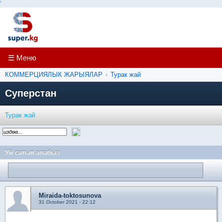
'
☰ Меню
КОММЕРЦИЯЛЫК ЖАРЫЯЛАР
›
Турак жай
Суперстан
Турак жай
Уй сатып алабыз
Miraida-toktosunova
31 October 2021 - 22:12