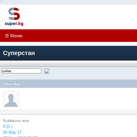
'
☰ Меню
Суперстан
Chorokg
Кыймылы жок
0 (0 )
05 May 17