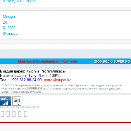
07 May 2017 20:37
Момун
24
6, 2002
Жынысы:
Маалымат-маанайшат порталы
2006-2020 © SUPER.KG
Кыргыз Республикасы,
Биздин дарек:
Бишкек шаары, Турусбеков 109/1,
Тел.:
+996 312 88-24-00,
portal@super.kg
SUPER.KG порталына жайгаштырылган материалдар жеке колдонууда гана уруксат.
Жалпыга таратуу SUPER.KG порталынын редакциясынын жазуу түрүндөгү уруксаты
менен гана болушу мүмкүн.
Биз социалдык тармактарда: