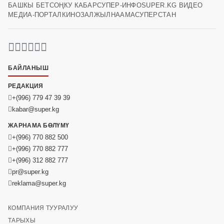
БАШКЫ БЕТ
СОҢКУ КАБАР
СУПЕР-ИНФО
SUPER.KG ВИДЕО
МЕДИА-ПОРТАЛ
КИНОЗАЛ
ЖЫЛНААМА
СУПЕРСТАН
БАЙЛАНЫШ
РЕДАКЦИЯ
+(996) 779 47 39 39
kabar@super.kg
ЖАРНАМА БӨЛҮМҮ
+(996) 770 882 500
+(996) 770 882 777
+(996) 312 882 777
pr@super.kg
reklama@super.kg
КОМПАНИЯ ТУУРАЛУУ
ТАРЫХЫ