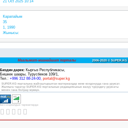
21 Oct 2025 10:14
Карапайым
35
1, 1990
Жынысы:
Маалымат-маанайшат порталы
2006-2020 © SUPER.KG
Кыргыз Республикасы,
Биздин дарек:
Бишкек шаары, Турусбеков 109/1,
Тел.:
+996 312 88-24-00,
portal@super.kg
SUPER.KG порталына жайгаштырылган материалдар жеке колдонууда гана уруксат.
Жалпыга таратуу SUPER.KG порталынын редакциясынын жазуу түрүндөгү уруксаты
менен гана болушу мүмкүн.
Биз социалдык тармактарда: