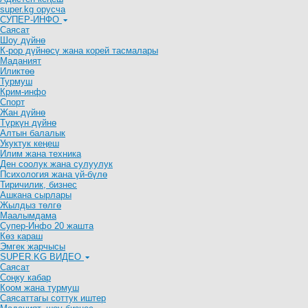
super.kg орусча
СУПЕР-ИНФО
Саясат
Шоу дүйнө
К-рор дүйнөсү жана корей тасмалары
Маданият
Иликтөө
Турмуш
Крим-инфо
Спорт
Жан дүйнө
Түркүн дүйнө
Алтын балалык
Укуктук кеӊеш
Илим жана техника
Ден соолук жана сулуулук
Психология жана үй-бүлө
Тиричилик, бизнес
Ашкана сырлары
Жылдыз төлгө
Маалымдама
Супер-Инфо 20 жашта
Көз караш
Эмгек жарчысы
SUPER.KG ВИДЕО
Саясат
Cоңку кабар
Коом жана турмуш
Саясаттагы соттук иштер