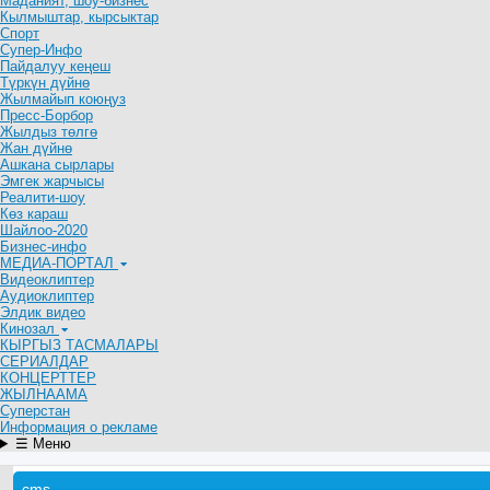
Маданият, шоу-бизнес
Кылмыштар, кырсыктар
Спорт
Супер-Инфо
Пайдалуу кеңеш
Түркүн дүйнө
Жылмайып коюңуз
Пресс-Борбор
Жылдыз төлгө
Жан дүйнө
Ашкана сырлары
Эмгек жарчысы
Реалити-шоу
Көз караш
Шайлоо-2020
Бизнес-инфо
МЕДИА-ПОРТАЛ
Видеоклиптер
Аудиоклиптер
Элдик видео
Кинозал
КЫРГЫЗ ТАСМАЛАРЫ
СЕРИАЛДАР
КОНЦЕРТТЕР
ЖЫЛНААМА
Суперстан
Информация о рекламе
☰ Меню
cms