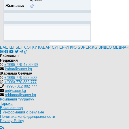
Жынысы:
БАШКЫ БЕТ
СОҢКУ КАБАР
СУПЕР-ИНФО
SUPER.KG ВИДЕО
МЕДИА-
Байланыш
Редакция
+(996) 779 47 39 39
kabar@super.kg
Жарнама бөлүмү
+(996) 770 882 500
+(996) 770 882 777
+(996) 312 882 777
pr@super.kg
reklama@super.kg
Компания тууралуу
Тарыхы
Вакансиялар
Информация о рекламе
Политика конфиденциальности
Privacy Policy