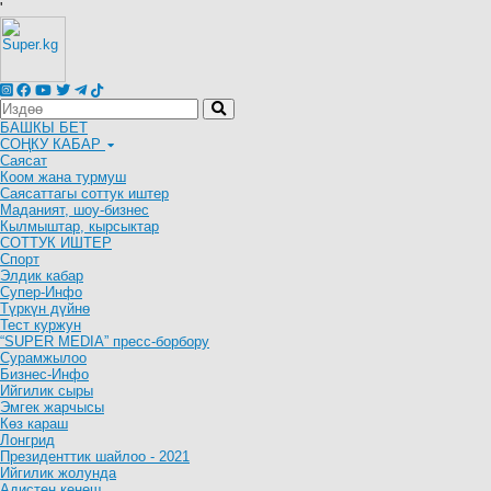
'
БАШКЫ БЕТ
СОҢКУ КАБАР
Саясат
Коом жана турмуш
Саясаттагы соттук иштер
Маданият, шоу-бизнес
Кылмыштар, кырсыктар
СОТТУК ИШТЕР
Спорт
Элдик кабар
Супер-Инфо
Түркүн дүйнө
Тест куржун
“SUPER MEDIA” пресс-борбору
Сурамжылоо
Бизнес-Инфо
Ийгилик сыры
Эмгек жарчысы
Көз караш
Лонгрид
Президенттик шайлоо - 2021
Ийгилик жолунда
Адистен кеңеш