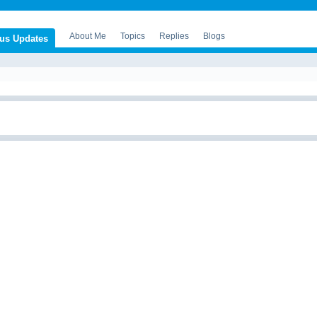
About Me
Topics
Replies
Blogs
tus Updates