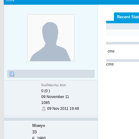
Recent Sta
cms
cms
Кыймылы жок
0 (0 )
09 November 11
1085
09 Nov 2011 19:48
Момун
33
6, 1993