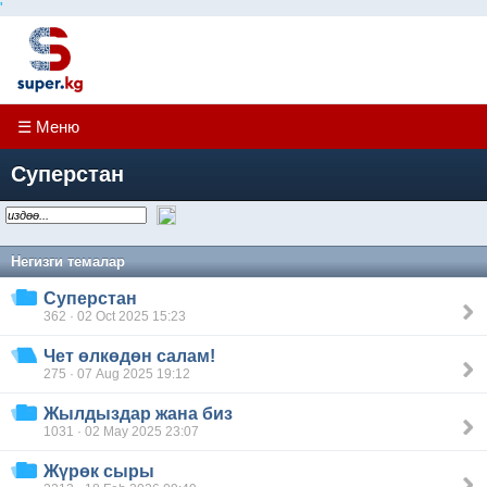
'
☰ Меню
Суперстан
Негизги темалар
Суперстан
362 · 02 Oct 2025 15:23
Чет өлкөдөн салам!
275 · 07 Aug 2025 19:12
Жылдыздар жана биз
1031 · 02 May 2025 23:07
Жүрөк сыры