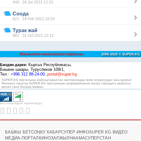
448 · 28 Jul 2023 12:23
Соода
821 · 16 Feb 2022 18:24
Турак жай
982 · 31 Oct 2021 22:12
Маалымат-маанайшат порталы
2006-2020 © SUPER.KG
Кыргыз Республикасы,
Биздин дарек:
Бишкек шаары, Турусбеков 109/1,
Тел.:
+996 312 88-24-00,
portal@super.kg
SUPER.KG порталына жайгаштырылган материалдар жеке колдонууда гана уруксат.
Жалпыга таратуу SUPER.KG порталынын редакциясынын жазуу түрүндөгү уруксаты
менен гана болушу мүмкүн.
Биз социалдык тармактарда:
БАШКЫ БЕТ
СОҢКУ КАБАР
СУПЕР-ИНФО
SUPER.KG ВИДЕО
МЕДИА-ПОРТАЛ
КИНОЗАЛ
ЖЫЛНААМА
СУПЕРСТАН