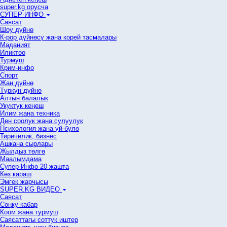
super.kg орусча
СУПЕР-ИНФО
Саясат
Шоу дүйнө
К-рор дүйнөсү жана корей тасмалары
Маданият
Иликтөө
Турмуш
Крим-инфо
Спорт
Жан дүйнө
Түркүн дүйнө
Алтын балалык
Укуктук кеӊеш
Илим жана техника
Ден соолук жана сулуулук
Психология жана үй-бүлө
Тиричилик, бизнес
Ашкана сырлары
Жылдыз төлгө
Маалымдама
Супер-Инфо 20 жашта
Көз караш
Эмгек жарчысы
SUPER.KG ВИДЕО
Саясат
Cоңку кабар
Коом жана турмуш
Саясаттагы соттук иштер