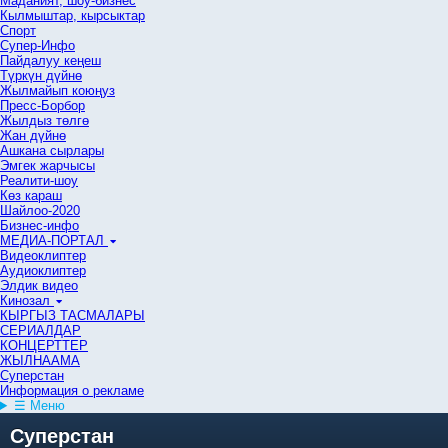
Маданият, шоу-бизнес
Кылмыштар, кырсыктар
Спорт
Супер-Инфо
Пайдалуу кеңеш
Түркүн дүйнө
Жылмайып коюңуз
Пресс-Борбор
Жылдыз төлгө
Жан дүйнө
Ашкана сырлары
Эмгек жарчысы
Реалити-шоу
Көз караш
Шайлоо-2020
Бизнес-инфо
МЕДИА-ПОРТАЛ
Видеоклиптер
Аудиоклиптер
Элдик видео
Кинозал
КЫРГЫЗ ТАСМАЛАРЫ
СЕРИАЛДАР
КОНЦЕРТТЕР
ЖЫЛНААМА
Суперстан
Информация о рекламе
☰ Меню
Суперстан