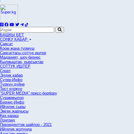
'
БАШКЫ БЕТ
СОҢКУ КАБАР
Саясат
Коом жана турмуш
Саясаттагы соттук иштер
Маданият, шоу-бизнес
Кылмыштар, кырсыктар
СОТТУК ИШТЕР
Спорт
Элдик кабар
Супер-Инфо
Түркүн дүйнө
Тест куржун
“SUPER MEDIA” пресс-борбору
Сурамжылоо
Бизнес-Инфо
Ийгилик сыры
Эмгек жарчысы
Көз караш
Лонгрид
Президенттик шайлоо - 2021
Ийгилик жолунда
Адистен кеңеш