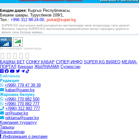
Маалымат-маанайшат порталы
2006-2020 © SUPER.KG
Кыргыз Республикасы,
Биздин дарек:
Бишкек шаары, Турусбеков 109/1,
Тел.:
+996 312 88-24-00,
portal@super.kg
SUPER.KG порталына жайгаштырылган материалдар жеке колдонууда гана уруксат.
Жалпыга таратуу SUPER.KG порталынын редакциясынын жазуу түрүндөгү уруксаты
менен гана болушу мүмкүн.
Биз социалдык тармактарда:
БАШКЫ БЕТ
СОҢКУ КАБАР
СУПЕР-ИНФО
SUPER.KG ВИДЕО
МЕДИА-
ПОРТАЛ
Кинозал
ЖЫЛНААМА
Суперстан
Байланыш
Редакция
+(996) 779 47 39 39
kabar@super.kg
Жарнама бөлүмү
+(996) 770 882 500
+(996) 770 882 777
+(996) 312 882 777
pr@super.kg
reklama@super.kg
Компания тууралуу
Тарыхы
Вакансиялар
Информация о рекламе