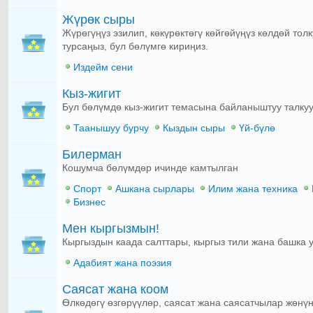
Жүрөк сыры
Жүрөгүңүз эзилип, көкүрөктөгү көйгөйүңүз көлдөй т
турсаңыз, бул бөлүмгө кириңиз.
Издейм сени
Кыз-жигит
Бул бөлүмдө кыз-жигит темасына байланыштуу талкуу 
Таанышуу бурчу
Кыздын сыры
Үй-бүлө
Билерман
Кошумча бөлүмдөр ичинде камтылган
Спорт
Ашкана сырлары
Илим жана техника
Бизнес
Мен кыргызмын!
Кыргыздын каада салттары, кыргыз тили жана башка ул
Адабият жана поэзия
Саясат жана коом
Өлкөдөгү өзгөрүүлөр, саясат жана саясатчылар жөнүн