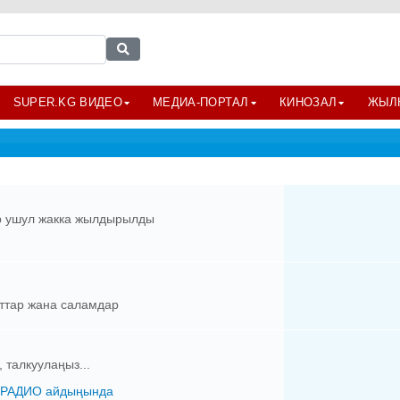
SUPER.KG ВИДЕО
МЕДИА-ПОРТАЛ
КИНОЗАЛ
ЖЫЛ
р ушул жакка жылдырылды
ттар жана саламдар
талкуулаңыз...
 РАДИО айдыңында