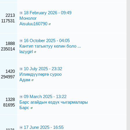
18 February 2026 - 09:49
2213
Монолог
117531
Aisuluu160790
16 October 2025 - 04:05
1888
Кантип татыктуу келин боло ...
235014
lazygirl
10 July 2025 - 23:32
1420
Илимдүүлөргө суроо
294997
Адам
09 March 2025 - 13:22
1328
Барс агайдын өздүк чыгармалары
81695
Барс
17 June 2025 - 16:55