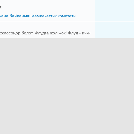
.
жана байланыш мамлекеттик комитети
згосоңор болот. Флудга жол жок! Флуд - ички
укугу
 темасындагы бөлүм
Дерматология
Иммунология
логия
Ортопедия
Отоларингология
эстетикалык хирургия
Стоматология
огия
Акушердик
Трихология
кринология
Хирургия