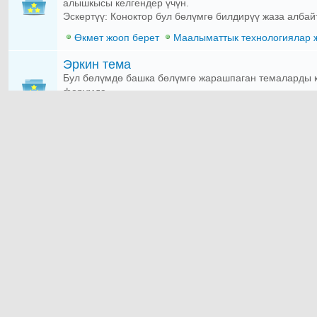
алышкысы келгендер үчүн.
Эскертүү: Коноктор бул бөлүмгө билдирүү жаза албайт
Өкмөт жооп берет
Маалыматтык технологиялар 
Эркин тема
Бул бөлүмдө башка бөлүмгө жарашпаган темаларды ко
форумда.
Оюн, күлкү, тамаша
Кайрымдуулук
Кардардын 
Ден соолук жана сулуулук
Денсоолук жаатындагы кеп-кеңештер жана медицина
Аллергология
Гастроэнтерология
Гинекология
Кардиология
Неврология
Нефрология
Онко
Офтальмология
Педиатрия
Пластикалык жана 
Урология
Косметология
Психиатрия
Диетол
Гепатология
Маммология
Гематология
Эндо