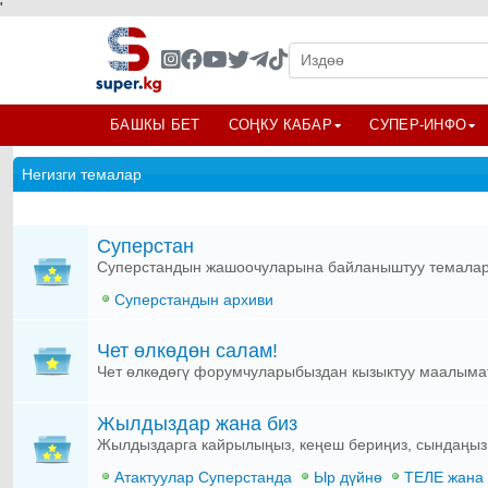
'
БАШКЫ БЕТ
СОҢКУ КАБАР
СУПЕР-ИНФО
Негизги темалар
Суперстан
Суперстандын жашоочуларына байланыштуу темала
Суперстандын архиви
Чет өлкөдөн салам!
Чет өлкөдөгү форумчуларыбыздан кызыктуу маалыма
Жылдыздар жана биз
Жылдыздарга кайрылыңыз, кеңеш бериңиз, сындаңыз, 
Атактуулар Суперстанда
Ыр дүйнө
ТЕЛЕ жана