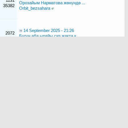
1131
Орозайым Нарматова жөнүндө ...
35382
Orbit_bezsahara
14 September 2025 - 21:26
2072
Бүгүн аба ырайы сиз жакта к...
640674
Zooro1977
18 June 2024 - 19:17
790
Стресс же депрессия...
20020
kozunek.