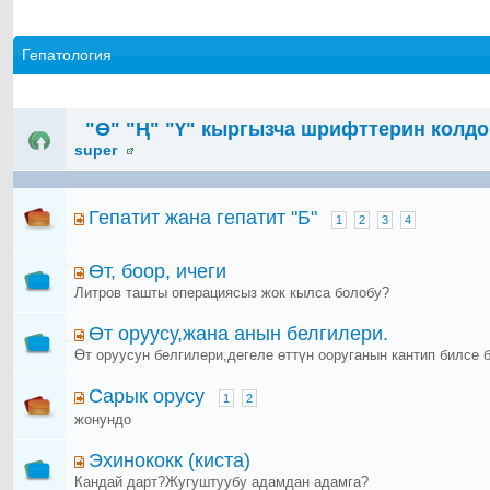
Гепатология
"Ө" "Ң" "Ү" кыргызча шрифттерин колдо
super
Гепатит жана гепатит "Б"
1
2
3
4
Өт, боор, ичеги
Литров ташты операциясыз жок кылса болобу?
Өт оруусу,жана анын белгилери.
Өт оруусун белгилери,дегеле өттүн ооруганын кантип билсе 
Сарык орусу
1
2
жонундо
Эхинококк (киста)
Кандай дарт?Жугуштуубу адамдан адамга?