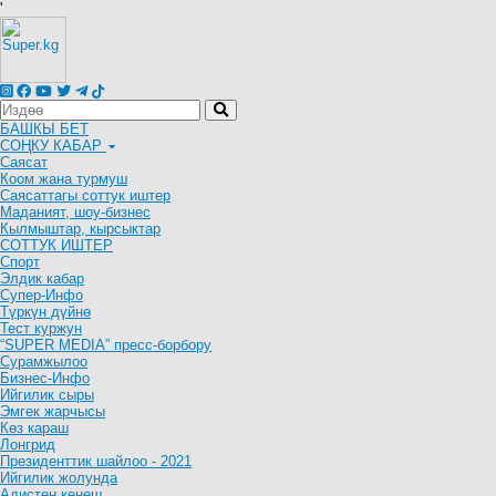
'
БАШКЫ БЕТ
СОҢКУ КАБАР
Саясат
Коом жана турмуш
Саясаттагы соттук иштер
Маданият, шоу-бизнес
Кылмыштар, кырсыктар
СОТТУК ИШТЕР
Спорт
Элдик кабар
Супер-Инфо
Түркүн дүйнө
Тест куржун
“SUPER MEDIA” пресс-борбору
Сурамжылоо
Бизнес-Инфо
Ийгилик сыры
Эмгек жарчысы
Көз караш
Лонгрид
Президенттик шайлоо - 2021
Ийгилик жолунда
Адистен кеңеш