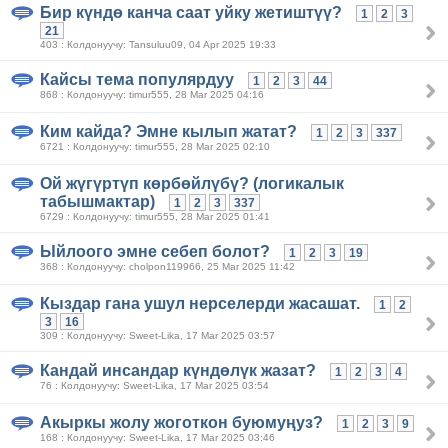
Бир күндө канча саат уйку жетиштүү?
1
2
3
21
403 : Колдонуучу: Tansuluu09, 04 Apr 2025 19:33
Кайсы тема популярдуу
1
2
3
44
868 : Колдонуучу: timur555, 28 Mar 2025 04:16
Ким кайда? Эмне кылып жатат?
1
2
3
337
6721 : Колдонуучу: timur555, 28 Mar 2025 02:10
Ой жүгүртүп көрбөйлүбү? (логикалык
табышмактар)
1
2
3
337
6729 : Колдонуучу: timur555, 28 Mar 2025 01:41
Ыйлоого эмне себеп болот?
1
2
3
19
368 : Колдонуучу: cholpon119966, 25 Mar 2025 11:42
Кыздар гана ушул нерселерди жасашат.
1
2
3
16
309 : Колдонуучу: Sweet-Lika, 17 Mar 2025 03:57
Кандай инсандар күндөлүк жазат?
1
2
3
4
76 : Колдонуучу: Sweet-Lika, 17 Mar 2025 03:54
Акыркы жолу жоготкон буюмуңуз?
1
2
3
9
168 : Колдонуучу: Sweet-Lika, 17 Mar 2025 03:46