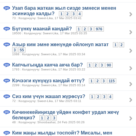
Узап бара жаткан жыл сизде эмнеси менен
эсинизде калды?
1
2
3
4
73 : Колдонуучу: Sweet-Lika, 17 Mar 2025 03:41
Бүгүнкү маанай кандай?
1
2
3
976
19500 : Колдонуучу: Sweet-Lika, 17 Mar 2025 03:35
Азыр ким эмне жөнүндө ойлонуп жатат
1
2
3
55
1088 : Колдонуучу: Sweet-Lika, 17 Mar 2025 03:34
Капчыгыңда канча акча бар?
1
2
3
90
1793 : Колдонуучу: Sweet-Lika, 17 Mar 2025 03:22
Кэчээги күнүңүз кандай өттү?
1
2
3
115
2299 : Колдонуучу: Sweet-Lika, 17 Mar 2025 03:14
Сиз ким үчүн жашап жүрөсүз?
1
2
3
4
72 : Колдонуучу: Sweet-Lika, 17 Mar 2025 03:11
Кичинекейиӊизде үйдөн конфет урдап жечү
белеӊиз?
1
2
3
48 : Колдонуучу: Shorobashat, 24 Feb 2025 00:26
Ким жаңы жылды тоспойт? Мисалы, мен