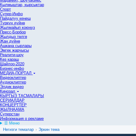
Маданият, шоу-бизнес
Кылмыштар, кырсыктар
Спорт
Супер-Инфо
Пайдалуу кеңеш
Түркүн дүйнө
Жылмайып коюңуз
Пресс-Борбор
Жылдыз төлгө
Жан дүйнө
Ашкана сырлары
Эмгек жарчысы
Реалити-шоу
Көз караш
Шайлоо-2020
Бизнес-инфо
МЕДИА-ПОРТАЛ
Видеоклиптер
Аудиоклиптер
Элдик видео
Кинозал
КЫРГЫЗ ТАСМАЛАРЫ
СЕРИАЛДАР
КОНЦЕРТТЕР
ЖЫЛНААМА
Суперстан
Информация о рекламе
☰ Меню
Негизги темалар
›
Эркин тема