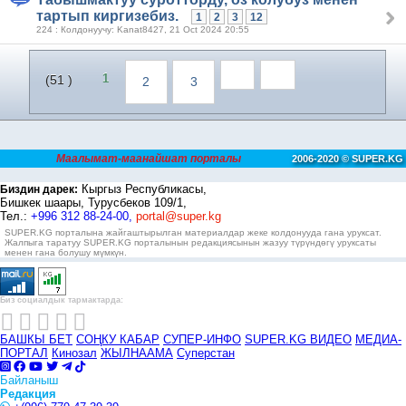
тартып киргизебиз.
1
2
3
12
224 : Колдонуучу: Kanat8427, 21 Oct 2024 20:55
1
(51 )
2
3
Маалымат-маанайшат порталы
2006-2020 © SUPER.KG
Кыргыз Республикасы,
Биздин дарек:
Бишкек шаары, Турусбеков 109/1,
Тел.:
+996 312 88-24-00,
portal@super.kg
SUPER.KG порталына жайгаштырылган материалдар жеке колдонууда гана уруксат.
Жалпыга таратуу SUPER.KG порталынын редакциясынын жазуу түрүндөгү уруксаты
менен гана болушу мүмкүн.
Биз социалдык тармактарда:
БАШКЫ БЕТ
СОҢКУ КАБАР
СУПЕР-ИНФО
SUPER.KG ВИДЕО
МЕДИА-
ПОРТАЛ
Кинозал
ЖЫЛНААМА
Суперстан
Байланыш
Редакция