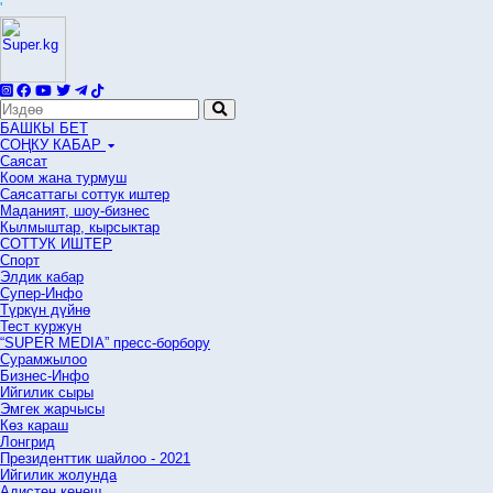
'
БАШКЫ БЕТ
СОҢКУ КАБАР
Саясат
Коом жана турмуш
Саясаттагы соттук иштер
Маданият, шоу-бизнес
Кылмыштар, кырсыктар
СОТТУК ИШТЕР
Спорт
Элдик кабар
Супер-Инфо
Түркүн дүйнө
Тест куржун
“SUPER MEDIA” пресс-борбору
Сурамжылоо
Бизнес-Инфо
Ийгилик сыры
Эмгек жарчысы
Көз караш
Лонгрид
Президенттик шайлоо - 2021
Ийгилик жолунда
Адистен кеңеш