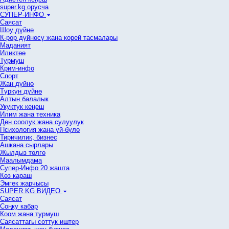
super.kg орусча
СУПЕР-ИНФО
Саясат
Шоу дүйнө
К-рор дүйнөсү жана корей тасмалары
Маданият
Иликтөө
Турмуш
Крим-инфо
Спорт
Жан дүйнө
Түркүн дүйнө
Алтын балалык
Укуктук кеӊеш
Илим жана техника
Ден соолук жана сулуулук
Психология жана үй-бүлө
Тиричилик, бизнес
Ашкана сырлары
Жылдыз төлгө
Маалымдама
Супер-Инфо 20 жашта
Көз караш
Эмгек жарчысы
SUPER.KG ВИДЕО
Саясат
Cоңку кабар
Коом жана турмуш
Саясаттагы соттук иштер