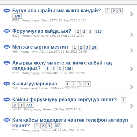
Бүгүн аба ырайы сиз жакта кандай?
1
2
3
320
6389 : Колдонуучу: Zooro1977, 14 Sep 2025 21:26
Форумчулар кайда, ыя?
1
2
3
317
6329 : Колдонуучу: samina86, 03 Aug 2025 13:34
Мен жактырган мезгил
1
2
3
24
465 : Колдонуучу: Aijana121197, 12 Jul 2025 02:49
Акыркы жолу эмнеге же кимге аябай таң
калдыңыз?
1
2
3
136
2715 : Колдонуучу: Tansuluu09, 03 Jul 2025 01:55
Кызыгууларыңыз...
1
2
3
13
248 : Колдонуучу: biznes, 29 May 2025 10:32
Кайсы форумчуну реалда көргүңүз келет?
1
2
3
721
14410 : Колдонуучу: biznes, 29 May 2025 10:31
Ким кайсы моделдеги чөнтөк телефон көтөрүп
жүрөт?
1
2
3
108
2158 : Колдонуучу: Bek_abad, 21 May 2025 07:06