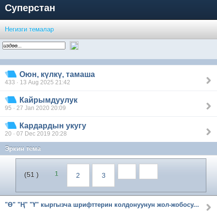
Суперстан
Негизги темалар
Оюн, күлкү, тамаша
433 · 13 Aug 2025 21:42
Кайрымдуулук
95 · 27 Jan 2020 20:09
Кардардын укугу
20 · 07 Dec 2019 20:28
Эркин тема
1
(51 )
2
3
"Ө" "Ң" "Ү" кыргызча шрифттерин колдонуунун жол-жобосу...