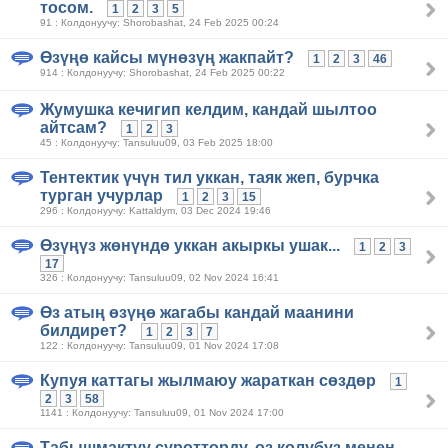
тосом.
1
2
3
5
91 : Колдонуучу: Shorobashat, 24 Feb 2025 00:24
Өзүңө кайсы мүнөзүң жакпайт?
1
2
3
46
914 : Колдонуучу: Shorobashat, 24 Feb 2025 00:22
Жумушка кечигип келдим, кандай шылтоо
айтсам?
1
2
3
45 : Колдонуучу: Tansuluu09, 03 Feb 2025 18:00
Тентектик үчүн тил уккан, таяк жеп, бурчка
турган учурлар
1
2
3
15
296 : Колдонуучу: Kattaldym, 03 Dec 2024 19:46
Өзүңүз жөнүндө уккан акыркы ушак...
1
2
3
17
326 : Колдонуучу: Tansuluu09, 02 Nov 2024 16:41
Өз атың өзүңө жагабы кандай маанини
билдирет?
1
2
3
7
122 : Колдонуучу: Tansuluu09, 01 Nov 2024 17:08
Купуя каттагы жылмаюу жараткан сөздөр
1
2
3
58
1141 : Колдонуучу: Tansuluu09, 01 Nov 2024 17:00
Табышмактуу суротторду, оз колубуз менен