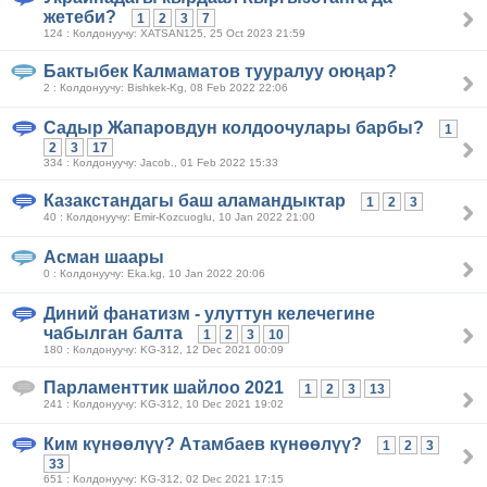
жетеби?
1
2
3
7
124 : Колдонуучу: XATSAN125, 25 Oct 2023 21:59
Бактыбек Калмаматов тууралуу оюңар?
2 : Колдонуучу: Bishkek-Kg, 08 Feb 2022 22:06
Садыр Жапаровдун колдоочулары барбы?
1
2
3
17
334 : Колдонуучу: Jacob., 01 Feb 2022 15:33
Казакстандагы баш аламандыктар
1
2
3
40 : Колдонуучу: Emir-Kozcuoglu, 10 Jan 2022 21:00
Асман шаары
0 : Колдонуучу: Eka.kg, 10 Jan 2022 20:06
Диний фанатизм - улуттун келечегине
чабылган балта
1
2
3
10
180 : Колдонуучу: KG-312, 12 Dec 2021 00:09
Парламенттик шайлоо 2021
1
2
3
13
241 : Колдонуучу: KG-312, 10 Dec 2021 19:02
Ким күнөөлүү? Атамбаев күнөөлүү?
1
2
3
33
651 : Колдонуучу: KG-312, 02 Dec 2021 17:15