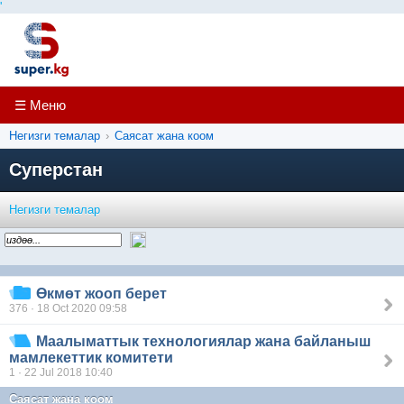
'
☰ Меню
Негизги темалар
›
Саясат жана коом
Суперстан
Негизги темалар
Өкмөт жооп берет
376 · 18 Oct 2020 09:58
Маалыматтык технологиялар жана байланыш
мамлекеттик комитети
1 · 22 Jul 2018 10:40
Саясат жана коом