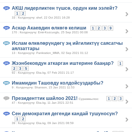
АКШ лидерликтен түшсө, ордун ким ээлейт?
1
2
33 : Колдонуучу: shef, 22 Oct 2021 16:28
Аскар Акаевдин өлкөгө келиши
1
2
3
9
170 : Колдонуучу: Emir-Kozcuoglu, 25 Sep 2021 00:08
Ислам өлкөлөрүндөгү эң ийгиликтүү саясатчы
аялзаттары
13 : Колдонуучу: Pankration_MMA, 02 Sep 2021 01:12
Жээнбековдун аткарган иштерине бааңар?
1
2
3
5
92 : Колдонуучу: Eka.kg, 07 Feb 2021 21:17
Имамидин Ташовду колдойсуздарбы?
9 : Колдонуучу: Shanson, 15 Jan 2021 11:53
Президенттик шайлоо 2021!
1
2
3
Сурамжылоо:
47 : Колдонуучу: Eka.kg, 11 Jan 2021 22:51
Сен демократия дегенди кандай тушуносун?
1
2
39 : Колдонуучу: Eka.kg, 09 Jan 2021 08:59