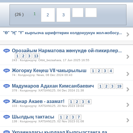
1
(26 )
2
3
"Ө" "Ң" "Ү" кыргызча шрифттерин колдонуунун жол-жобосу...
Орозайым Нарматова жөнүндө ой-пикирлер...
1
2
3
13
243 : Колдонуучу: Orbit_bezsahara, 17 Jun 2025 16:55
Жогорку Кеңеш VII чакырылыш
1
2
3
4
74 : Колдонуучу: News, 08 Dec 2024 00:43
Мадумаров Адахан Кимсанбаевич
1
2
3
19
378 : Колдонуучу: XATSAN125, 04 Dec 2024 21:38
Жанар Акаев - азамат!
1
2
3
6
103 : Колдонуучу: XATSAN125, 20 Nov 2023 19:04
Шылдың тактасы
1
2
3
7
138 : Колдонуучу: XATSAN125, 02 Nov 2023 01:08
Украинадагы кырдаал Кыргызстанга да