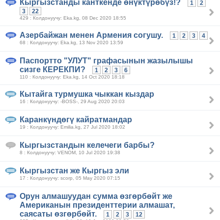
Кыргызстанды канткенде өнүктүрөбүз!?
1
2
3
22
429 : Колдонуучу: Eka.kg, 08 Dec 2020 18:55
Азербайжан менен Армения согушу.
1
2
3
4
68 : Колдонуучу: Eka.kg, 13 Nov 2020 13:59
Паспортто "УЛУТ" графасынын жазылышы
сизге КЕРЕКПИ?
1
2
3
6
110 : Колдонуучу: Eka.kg, 14 Oct 2020 18:18
Кытайга турмушка чыккан кыздар
16 : Колдонуучу: -BOSS-, 29 Aug 2020 20:03
Каранкүндөгү кайратмандар
19 : Колдонуучу: Emilia.kg, 27 Jul 2020 18:02
Кыргызстандын келечеги барбы?
8 : Колдонуучу: VENOM, 10 Jul 2020 19:38
Кыргызстан же Кыргыз эли
17 : Колдонуучу: scorp, 05 May 2020 07:15
Орун алмашуудан сумма өзгөрбөйт же
Американын президенттерии алмашат,
саясаты өзгөрбөйт.
1
2
3
12