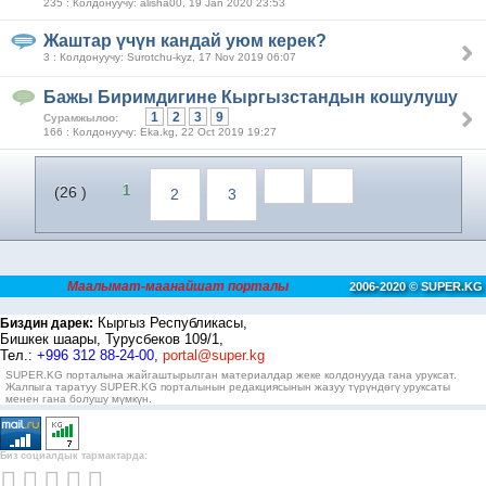
235 : Колдонуучу: alisha00, 19 Jan 2020 23:53
Жаштар үчүн кандай уюм керек?
3 : Колдонуучу: Surotchu-kyz, 17 Nov 2019 06:07
Бажы Биримдигине Кыргызстандын кошулушу
1
2
3
9
Сурамжылоо:
166 : Колдонуучу: Eka.kg, 22 Oct 2019 19:27
1
(26 )
2
3
Маалымат-маанайшат порталы
2006-2020 © SUPER.KG
Кыргыз Республикасы,
Биздин дарек:
Бишкек шаары, Турусбеков 109/1,
Тел.:
+996 312 88-24-00,
portal@super.kg
SUPER.KG порталына жайгаштырылган материалдар жеке колдонууда гана уруксат.
Жалпыга таратуу SUPER.KG порталынын редакциясынын жазуу түрүндөгү уруксаты
менен гана болушу мүмкүн.
Биз социалдык тармактарда: