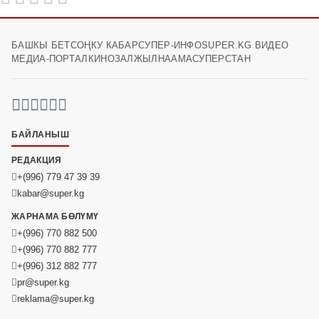
БАШКЫ БЕТ
СОҢКУ КАБАР
СУПЕР-ИНФО
SUPER.KG ВИДЕО
МЕДИА-ПОРТАЛ
КИНОЗАЛ
ЖЫЛНААМА
СУПЕРСТАН
БАЙЛАНЫШ
РЕДАКЦИЯ
+(996) 779 47 39 39
kabar@super.kg
ЖАРНАМА БӨЛҮМҮ
+(996) 770 882 500
+(996) 770 882 777
+(996) 312 882 777
pr@super.kg
reklama@super.kg