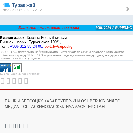
Турак жай
982 · 31 Oct 2021 22:12
Маалымат-маанайшат порталы
2006-2020 © SUPER.KG
Кыргыз Республикасы,
Биздин дарек:
Бишкек шаары, Турусбеков 109/1,
Тел.:
+996 312 88-24-00,
portal@super.kg
SUPER.KG порталына жайгаштырылган материалдар жеке колдонууда гана уруксат.
Жалпыга таратуу SUPER.KG порталынын редакциясынын жазуу түрүндөгү уруксаты
менен гана болушу мүмкүн.
Биз социалдык тармактарда:
БАШКЫ БЕТ
СОҢКУ КАБАР
СУПЕР-ИНФО
SUPER.KG ВИДЕО
МЕДИА-ПОРТАЛ
КИНОЗАЛ
ЖЫЛНААМА
СУПЕРСТАН