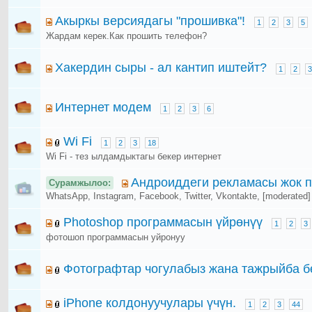
Акыркы версиядагы "прошивка"!
1
2
3
5
Жардам керек.Как прошить телефон?
Хакердин сыры - ал кантип иштейт?
1
2
3
Интернет модем
1
2
3
6
Wi Fi
1
2
3
18
Wi Fi - тез ылдамдыктагы бекер интернет
Андроиддеги рекламасы жок п
Сурамжылоо:
WhatsApp, Instagram, Facebook, Twitter, Vkontakte, [moderated]
Photoshop программасын үйрөнүү
1
2
3
фотошоп программасын уйронуу
Фотографтар чогулабыз жана тажрыйба б
iPhone колдонуучулары үчүн.
1
2
3
44