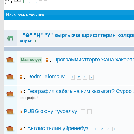
(11 )
1
2
3
Илим жана техника
"Ө" "Ң" "Ү" кыргызча шрифттерин колдон
super
Программисттерге жана хакерл
Маанилүү:
Redmi Xioma Mi
1
2
3
7
География сабагына ким кызыгат? Суроо
географиЯ
PUBG оюну тууралуу
1
2
Англис тилин үйрөнөбүз!
1
2
3
11