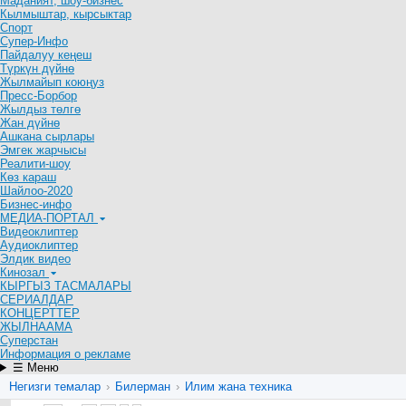
Маданият, шоу-бизнес
Кылмыштар, кырсыктар
Спорт
Супер-Инфо
Пайдалуу кеңеш
Түркүн дүйнө
Жылмайып коюңуз
Пресс-Борбор
Жылдыз төлгө
Жан дүйнө
Ашкана сырлары
Эмгек жарчысы
Реалити-шоу
Көз караш
Шайлоо-2020
Бизнес-инфо
МЕДИА-ПОРТАЛ
Видеоклиптер
Аудиоклиптер
Элдик видео
Кинозал
КЫРГЫЗ ТАСМАЛАРЫ
СЕРИАЛДАР
КОНЦЕРТТЕР
ЖЫЛНААМА
Суперстан
Информация о рекламе
☰ Меню
Негизги темалар
›
Билерман
›
Илим жана техника