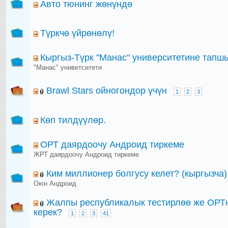
Авто тюнинг жөнүндө
Түркчө үйрөнөлү!
Кыргыз-Түрк "Манас" университетине тапш
"Манас" униветситети
Brawl Stars ойногондор үчүн
1
2
3
Көп тилдүүлөр.
ОРТ даярдоочу Андроид тиркеме
ЖРТ даярдоочу Андроид тиркеме
Ким миллионер болгусу келет? (кыргызча)
Оюн Андроид
Жалпы республикалык тестирлөө же ОРТн
керек?
1
2
3
41