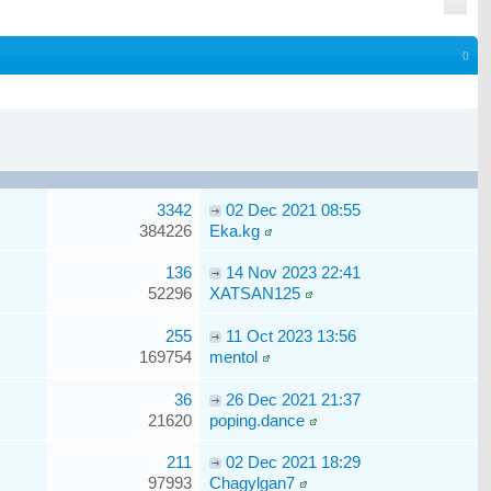
()
3342
02 Dec 2021 08:55
384226
Eka.kg
136
14 Nov 2023 22:41
52296
XATSAN125
255
11 Oct 2023 13:56
169754
mentol
36
26 Dec 2021 21:37
21620
poping.dance
211
02 Dec 2021 18:29
97993
Chagylgan7