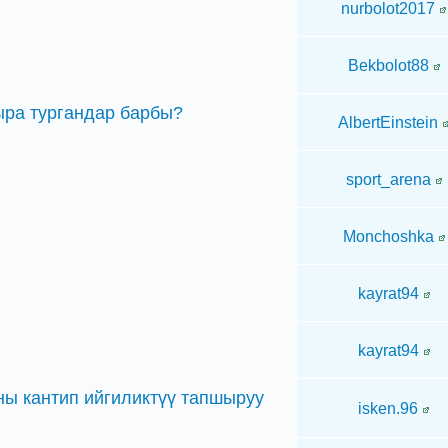
nurbolot2017
Bekbolot88
ыра тургандар барбы?
AlbertEinstein
sport_arena
Monchoshka
kayrat94
kayrat94
ы кантип ийгиликтүү тапшыруу
isken.96