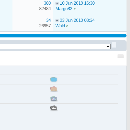
380
10 Jun 2019 16:30
82484
Margo82
34
03 Jun 2019 08:34
26957
Wold