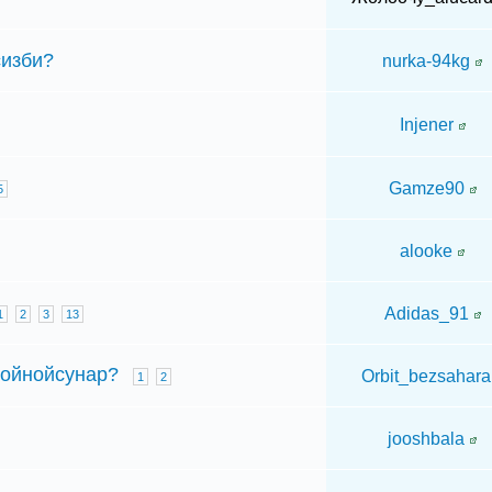
сизби?
nurka-94kg
Injener
Gamze90
5
alooke
Adidas_91
1
2
3
13
ойнойсунар?
Orbit_bezsahara
1
2
jooshbala