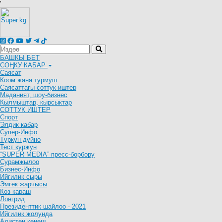
'
БАШКЫ БЕТ
СОҢКУ КАБАР
Саясат
Коом жана турмуш
Саясаттагы соттук иштер
Маданият, шоу-бизнес
Кылмыштар, кырсыктар
СОТТУК ИШТЕР
Спорт
Элдик кабар
Супер-Инфо
Түркүн дүйнө
Тест куржун
“SUPER MEDIA” пресс-борбору
Сурамжылоо
Бизнес-Инфо
Ийгилик сыры
Эмгек жарчысы
Көз караш
Лонгрид
Президенттик шайлоо - 2021
Ийгилик жолунда
Адистен кеңеш