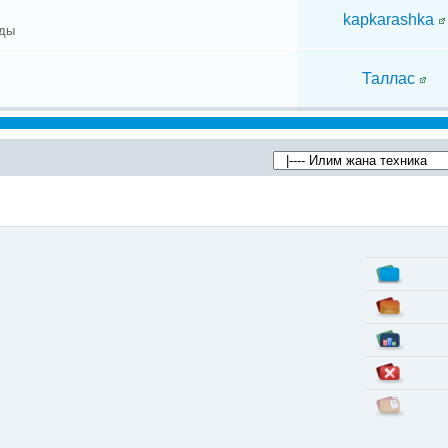
kapkarashka
лды
Таллас