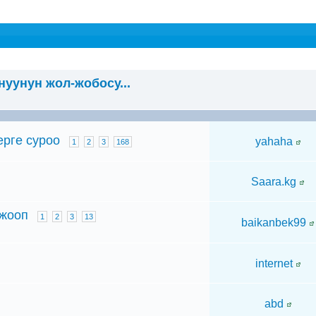
уунун жол-жобосу...
ерге суроо
yahaha
1
2
3
168
Saara.kg
-жооп
1
2
3
13
baikanbek99
internet
abd