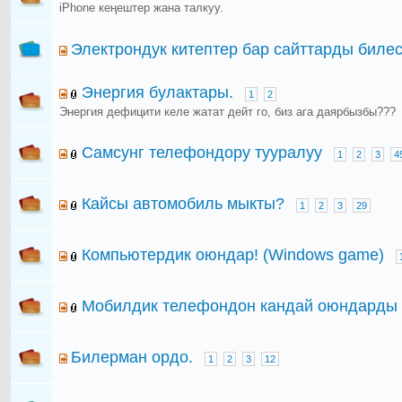
iPhone кеңештер жана талкуу.
Электрондук китептер бар сайттарды биле
Энергия булактары.
1
2
Энергия дефицити келе жатат дейт го, биз ага даярбызбы???
Самсунг телефондору тууралуу
1
2
3
4
Кайсы автомобиль мыкты?
1
2
3
29
Компьютердик оюндар! (Windows game)
Мобилдик телефондон кандай оюндарды 
Билерман ордо.
1
2
3
12