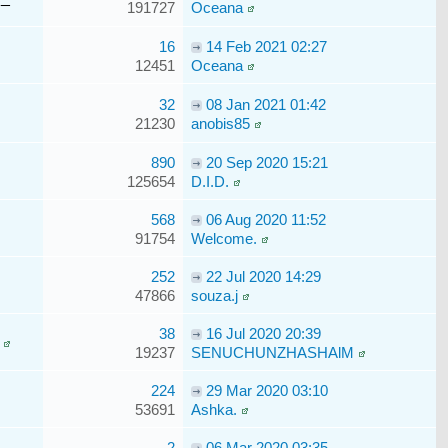
191727
Oceana
16
14 Feb 2021 02:27
12451
Oceana
32
08 Jan 2021 01:42
21230
anobis85
890
20 Sep 2020 15:21
125654
D.I.D.
568
06 Aug 2020 11:52
91754
Welcome.
252
22 Jul 2020 14:29
47866
souza.j
38
16 Jul 2020 20:39
19237
SENUCHUNZHASHAlM
224
29 Mar 2020 03:10
53691
Ashka.
2
06 Mar 2020 03:35