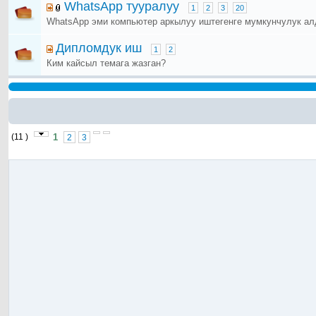
WhatsApp тууралуу
1
2
3
20
WhatsApp эми компьютер аркылуу иштегенге мумкунчулук а
Дипломдук иш
1
2
Ким кайсыл темага жазган?
(11 )
1
2
3