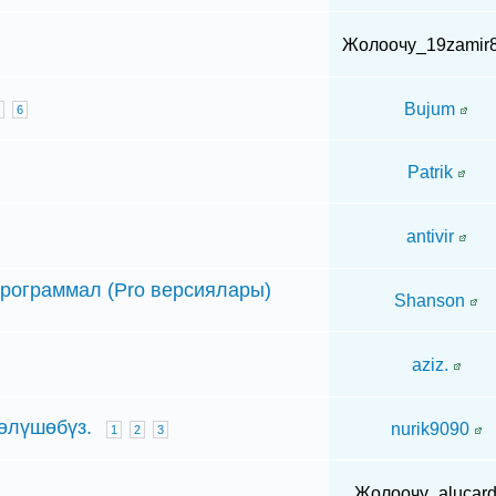
Жолоочу_19zamir
Bujum
6
Patrik
antivir
рограммал (Pro версиялары)
Shanson
aziz.
өлүшөбүз.
nurik9090
1
2
3
Жолоочу_alucar