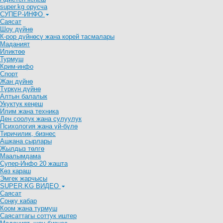
super.kg орусча
СУПЕР-ИНФО
Саясат
Шоу дүйнө
К-рор дүйнөсү жана корей тасмалары
Маданият
Иликтөө
Турмуш
Крим-инфо
Спорт
Жан дүйнө
Түркүн дүйнө
Алтын балалык
Укуктук кеӊеш
Илим жана техника
Ден соолук жана сулуулук
Психология жана үй-бүлө
Тиричилик, бизнес
Ашкана сырлары
Жылдыз төлгө
Маалымдама
Супер-Инфо 20 жашта
Көз караш
Эмгек жарчысы
SUPER.KG ВИДЕО
Саясат
Cоңку кабар
Коом жана турмуш
Саясаттагы соттук иштер