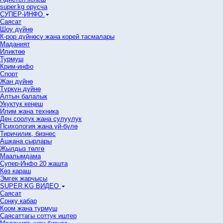
super.kg орусча
СУПЕР-ИНФО
Саясат
Шоу дүйнө
К-рор дүйнөсү жана корей тасмалары
Маданият
Иликтөө
Турмуш
Крим-инфо
Спорт
Жан дүйнө
Түркүн дүйнө
Алтын балалык
Укуктук кеӊеш
Илим жана техника
Ден соолук жана сулуулук
Психология жана үй-бүлө
Тиричилик, бизнес
Ашкана сырлары
Жылдыз төлгө
Маалымдама
Супер-Инфо 20 жашта
Көз караш
Эмгек жарчысы
SUPER.KG ВИДЕО
Саясат
Cоңку кабар
Коом жана турмуш
Саясаттагы соттук иштер