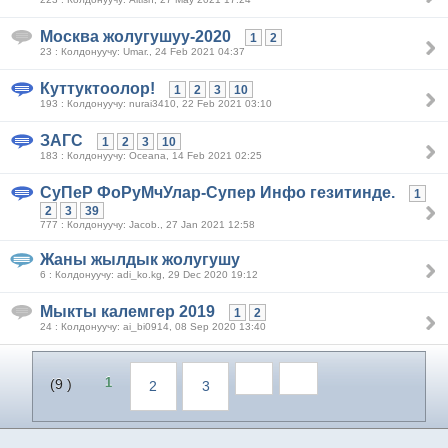
Москва жолугушуу-2020
1
2
23 : Колдонуучу: Umar., 24 Feb 2021 04:37
Куттуктоолор!
1
2
3
10
193 : Колдонуучу: nurai3410, 22 Feb 2021 03:10
ЗАГС
1
2
3
10
183 : Колдонуучу: Oceana, 14 Feb 2021 02:25
СуПеР ФоРуМчУлар-Супер Инфо гезитинде.
1
2
3
39
777 : Колдонуучу: Jacob., 27 Jan 2021 12:58
Жаны жылдык жолугушу
6 : Колдонуучу: adi_ko.kg, 29 Dec 2020 19:12
Мыкты калемгер 2019
1
2
24 : Колдонуучу: ai_bi0914, 08 Sep 2020 13:40
1
(9 )
2
3