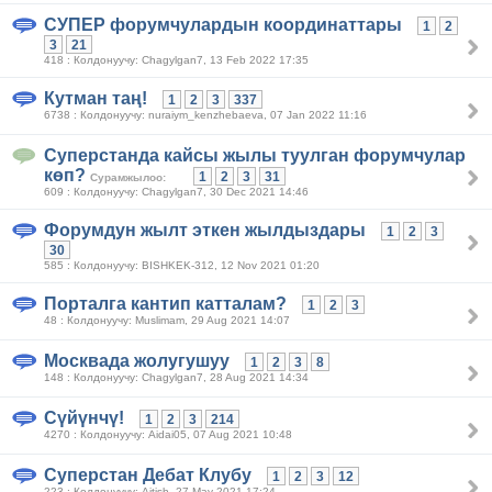
СУПЕР форумчулардын координаттары
1
2
3
21
418 : Колдонуучу: Chagylgan7, 13 Feb 2022 17:35
Кутман таң!
1
2
3
337
6738 : Колдонуучу: nuraiym_kenzhebaeva, 07 Jan 2022 11:16
Суперстанда кайсы жылы туулган форумчулар
көп?
1
2
3
31
Сурамжылоо:
609 : Колдонуучу: Chagylgan7, 30 Dec 2021 14:46
Форумдун жылт эткен жылдыздары
1
2
3
30
585 : Колдонуучу: BISHKEK-312, 12 Nov 2021 01:20
Порталга кантип катталам?
1
2
3
48 : Колдонуучу: Muslimam, 29 Aug 2021 14:07
Москвада жолугушуу
1
2
3
8
148 : Колдонуучу: Chagylgan7, 28 Aug 2021 14:34
Сүйүнчү!
1
2
3
214
4270 : Колдонуучу: Aidai05, 07 Aug 2021 10:48
Суперстан Дебат Клубу
1
2
3
12
223 : Колдонуучу: Aitish, 27 May 2021 17:24