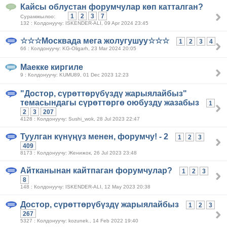
Кайсы облустан форумчулар көп катталган?
1
2
3
7
Сурамжылоо:
132 : Колдонуучу: ISKENDER-ALI, 09 Apr 2024 23:45
☆☆☆Москвада мега жолугушуу☆☆☆
1
2
3
4
66 : Колдонуучу: KG-Oligarh, 23 Mar 2024 20:05
Маекке киргиле
9 : Колдонуучу: KUMU89, 01 Dec 2023 12:23
"Достор, сүрөттөрүбүздү жарыялайбыз"
темасындагы сүрөттөргө оюбузду жазабыз
1
2
3
207
4128 : Колдонуучу: Sushi_wok, 28 Jul 2023 22:47
Туулган күнүңүз менен, форумчу! - 2
1
2
3
409
8173 : Колдонуучу: Женижок, 26 Jul 2023 23:48
Айтканынан кайтпаган форумчулар?
1
2
3
8
148 : Колдонуучу: ISKENDER-ALI, 12 May 2023 20:38
Достор, сүрөттөрүбүздү жарыялайбыз
1
2
3
267
5327 : Колдонуучу: kozunek., 14 Feb 2022 19:40