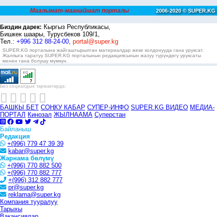
Маалымат-маанайшат порталы
2006-2020 © SUPER.KG
Кыргыз Республикасы,
Биздин дарек:
Бишкек шаары, Турусбеков 109/1,
Тел.:
+996 312 88-24-00,
portal@super.kg
SUPER.KG порталына жайгаштырылган материалдар жеке колдонууда гана уруксат.
Жалпыга таратуу SUPER.KG порталынын редакциясынын жазуу түрүндөгү уруксаты
менен гана болушу мүмкүн.
Биз социалдык тармактарда:
БАШКЫ БЕТ
СОҢКУ КАБАР
СУПЕР-ИНФО
SUPER.KG ВИДЕО
МЕДИА-
ПОРТАЛ
Кинозал
ЖЫЛНААМА
Суперстан
Байланыш
Редакция
+(996) 779 47 39 39
kabar@super.kg
Жарнама бөлүмү
+(996) 770 882 500
+(996) 770 882 777
+(996) 312 882 777
pr@super.kg
reklama@super.kg
Компания тууралуу
Тарыхы
Вакансиялар