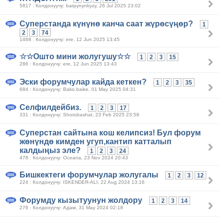
5817 : Колдонуучу: barpynynkyzy, 26 Jul 2025 23:02
Суперстанда күнүнө канча саат жүрөсүңөр?
1
2
3
74
1468 : Колдонуучу: ere, 12 Jun 2025 13:45
☆☆Ошто мини жолугушу☆☆
1
2
3
15
286 : Колдонуучу: ere, 12 Jun 2025 13:43
Эски форумчулар кайда кеткен?
1
2
3
35
684 : Колдонуучу: Bako.baike, 01 May 2025 04:31
Селфилдейбиз.
1
2
3
17
331 : Колдонуучу: Shorobashat, 23 Feb 2025 23:58
Суперстан сайтына кош келипсиз! Бул форум
жөнүндө кимден угуп,кантип катталып
калдыңыз эле?
1
2
3
24
478 : Колдонуучу: Oceana, 23 Nov 2024 20:43
Бишкектеги форумчулар жолугалы
1
2
3
12
224 : Колдонуучу: ISKENDER-ALI, 22 Aug 2024 13:16
Форумду кызытуунун жолдору
1
2
3
14
276 : Колдонуучу: Адам, 31 May 2024 02:18