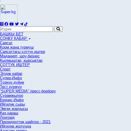
'
БАШКЫ БЕТ
СОҢКУ КАБАР
Саясат
Коом жана турмуш
Саясаттагы соттук иштер
Маданият, шоу-бизнес
Кылмыштар, кырсыктар
СОТТУК ИШТЕР
Спорт
Элдик кабар
Супер-Инфо
Түркүн дүйнө
Тест куржун
“SUPER MEDIA” пресс-борбору
Сурамжылоо
Бизнес-Инфо
Ийгилик сыры
Эмгек жарчысы
Көз караш
Лонгрид
Президенттик шайлоо - 2021
Ийгилик жолунда
Адистен кеңеш