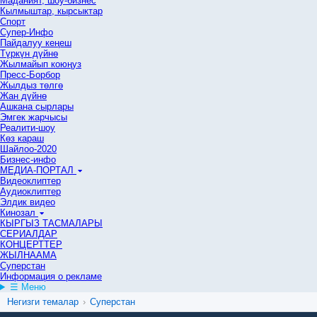
Маданият, шоу-бизнес
Кылмыштар, кырсыктар
Спорт
Супер-Инфо
Пайдалуу кеңеш
Түркүн дүйнө
Жылмайып коюңуз
Пресс-Борбор
Жылдыз төлгө
Жан дүйнө
Ашкана сырлары
Эмгек жарчысы
Реалити-шоу
Көз караш
Шайлоо-2020
Бизнес-инфо
МЕДИА-ПОРТАЛ
Видеоклиптер
Аудиоклиптер
Элдик видео
Кинозал
КЫРГЫЗ ТАСМАЛАРЫ
СЕРИАЛДАР
КОНЦЕРТТЕР
ЖЫЛНААМА
Суперстан
Информация о рекламе
☰ Меню
Негизги темалар
›
Суперстан