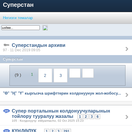
Суперстан
Негизги темалар
Суперстандын архиви
97 · 11 Dec 2019 09:05
Суперстан
1
(9 )
2
3
"Ө" "Ң" "Ү" кыргызча шрифттерин колдонуунун жол-жобосу...
Супер порталынын колдонуучуларынын
тойлору тууралуу жазалы
1
2
3
6
105 : Колдонуучу: eldiyarmacho, 02 Oct 2025 15:23
КҮНДӨЛҮК...
1
2
3
291