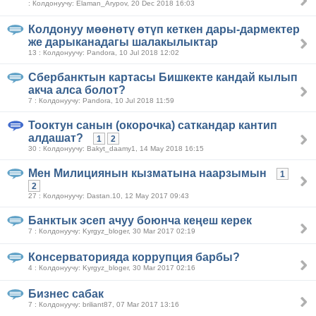
: Колдонуучу: Elaman_Arypov, 20 Dec 2018 16:03
Колдонуу мөөнөтү өтүп кеткен дары-дармектер
же дарыканадагы шалакылыктар
13 : Колдонуучу: Pandora, 10 Jul 2018 12:02
Сбербанктын картасы Бишкекте кандай кылып
акча алса болот?
7 : Колдонуучу: Pandora, 10 Jul 2018 11:59
Тооктун санын (окорочка) саткандар кантип
алдашат?
1
2
30 : Колдонуучу: Bakyt_daamy1, 14 May 2018 16:15
Мен Милициянын кызматына наарзымын
1
2
27 : Колдонуучу: Dastan.10, 12 May 2017 09:43
Банктык эсеп ачуу боюнча кеңеш керек
7 : Колдонуучу: Kyrgyz_bloger, 30 Mar 2017 02:19
Консерваторияда коррупция барбы?
4 : Колдонуучу: Kyrgyz_bloger, 30 Mar 2017 02:16
Бизнес сабак
7 : Колдонуучу: briliant87, 07 Mar 2017 13:16