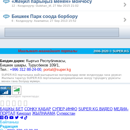
«Жеңил парыңыз менен» мончоcу
12 : Колдонуучу: Gulshan_kf, 27 Mar 2015 21:02
Бишкек Парк соода борбору
6 : Колдонуучу: Azamatnur, 27 Sep 2013 15:52
Маалымат-маанайшат порталы
2006-2020 © SUPER.KG
Кыргыз Республикасы,
Биздин дарек:
Бишкек шаары, Турусбеков 109/1,
Тел.:
+996 312 88-24-00,
portal@super.kg
SUPER.KG порталына жайгаштырылган материалдар жеке колдонууда гана уруксат.
Жалпыга таратуу SUPER.KG порталынын редакциясынын жазуу түрүндөгү уруксаты
менен гана болушу мүмкүн.
Биз социалдык тармактарда:
БАШКЫ БЕТ
СОҢКУ КАБАР
СУПЕР-ИНФО
SUPER.KG ВИДЕО
МЕДИА-
ПОРТАЛ
Кинозал
ЖЫЛНААМА
Суперстан
Байланыш
Редакция