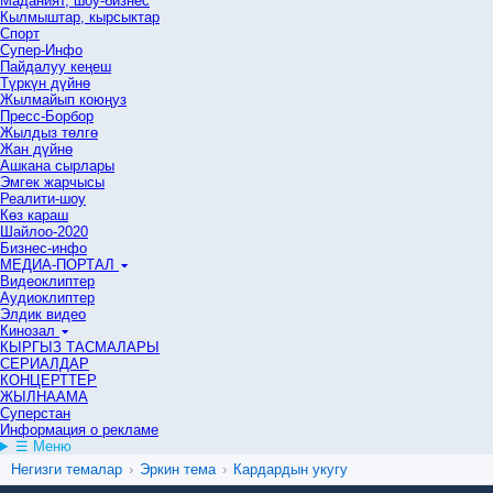
Маданият, шоу-бизнес
Кылмыштар, кырсыктар
Спорт
Супер-Инфо
Пайдалуу кеңеш
Түркүн дүйнө
Жылмайып коюңуз
Пресс-Борбор
Жылдыз төлгө
Жан дүйнө
Ашкана сырлары
Эмгек жарчысы
Реалити-шоу
Көз караш
Шайлоо-2020
Бизнес-инфо
МЕДИА-ПОРТАЛ
Видеоклиптер
Аудиоклиптер
Элдик видео
Кинозал
КЫРГЫЗ ТАСМАЛАРЫ
СЕРИАЛДАР
КОНЦЕРТТЕР
ЖЫЛНААМА
Суперстан
Информация о рекламе
☰ Меню
Негизги темалар
›
Эркин тема
›
Кардардын укугу