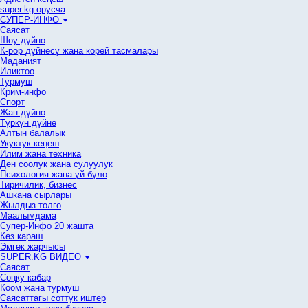
super.kg орусча
СУПЕР-ИНФО
Саясат
Шоу дүйнө
К-рор дүйнөсү жана корей тасмалары
Маданият
Иликтөө
Турмуш
Крим-инфо
Спорт
Жан дүйнө
Түркүн дүйнө
Алтын балалык
Укуктук кеӊеш
Илим жана техника
Ден соолук жана сулуулук
Психология жана үй-бүлө
Тиричилик, бизнес
Ашкана сырлары
Жылдыз төлгө
Маалымдама
Супер-Инфо 20 жашта
Көз караш
Эмгек жарчысы
SUPER.KG ВИДЕО
Саясат
Cоңку кабар
Коом жана турмуш
Саясаттагы соттук иштер