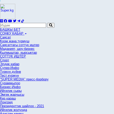
'
БАШКЫ БЕТ
СОҢКУ КАБАР
Саясат
Коом жана турмуш
Саясаттагы соттук иштер
Маданият, шоу-бизнес
Кылмыштар, кырсыктар
СОТТУК ИШТЕР
Спорт
Элдик кабар
Супер-Инфо
Түркүн дүйнө
Тест куржун
“SUPER MEDIA” пресс-борбору
Сурамжылоо
Бизнес-Инфо
Ийгилик сыры
Эмгек жарчысы
Көз караш
Лонгрид
Президенттик шайлоо - 2021
Ийгилик жолунда
Адистен кеңеш