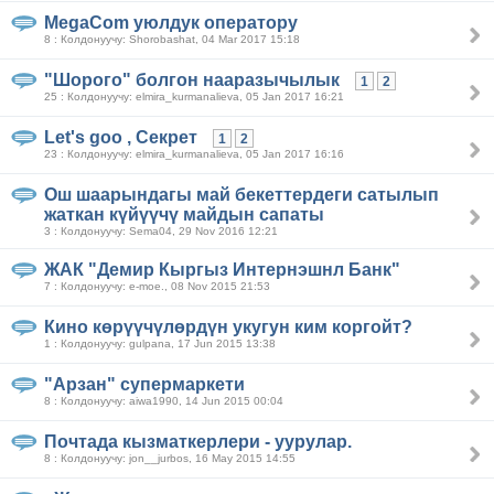
MegaCom уюлдук оператору
8 : Колдонуучу: Shorobashat, 04 Mar 2017 15:18
"Шорого" болгон нааразычылык
1
2
25 : Колдонуучу: elmira_kurmanalieva, 05 Jan 2017 16:21
Let's goo , Секрет
1
2
23 : Колдонуучу: elmira_kurmanalieva, 05 Jan 2017 16:16
Ош шаарындагы май бекеттердеги сатылып
жаткан күйүүчү майдын сапаты
3 : Колдонуучу: Sema04, 29 Nov 2016 12:21
ЖАК "Демир Кыргыз Интернэшнл Банк"
7 : Колдонуучу: e-moe., 08 Nov 2015 21:53
Кино көрүүчүлөрдүн укугун ким коргойт?
1 : Колдонуучу: gulpana, 17 Jun 2015 13:38
"Арзан" супермаркети
8 : Колдонуучу: aiwa1990, 14 Jun 2015 00:04
Почтада кызматкерлери - уурулар.
8 : Колдонуучу: jon__jurbos, 16 May 2015 14:55