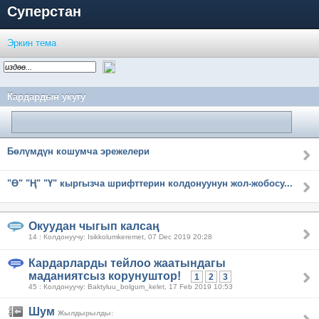
Суперстан
Эркин тема
Кардардын укугу
Бөлүмдүн кошумча эрежелери
"Ө" "Ң" "Ү" кыргызча шрифттерин колдонуунун жол-жобосу...
Окуудан чыгып калсаң
14 : Колдонуучу: Isikkolumkeremet, 07 Dec 2019 20:28
Кардарларды тейлоо жаатындагы
маданиятсыз корунуштор!
1
2
3
45 : Колдонуучу: Baktyluu_bolgum_kelet, 17 Feb 2019 10:53
Шум
Жылдырылды: