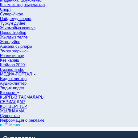
Маданият, шоу-бизнес
Кылмыштар, кырсыктар
Спорт
Супер-Инфо
Пайдалуу кеңеш
Түркүн дүйнө
Жылмайып коюңуз
Пресс-Борбор
Жылдыз төлгө
Жан дүйнө
Ашкана сырлары
Эмгек жарчысы
Реалити-шоу
Көз караш
Шайлоо-2020
Бизнес-инфо
МЕДИА-ПОРТАЛ
Видеоклиптер
Аудиоклиптер
Элдик видео
Кинозал
КЫРГЫЗ ТАСМАЛАРЫ
СЕРИАЛДАР
КОНЦЕРТТЕР
ЖЫЛНААМА
Суперстан
Информация о рекламе
☰ Меню