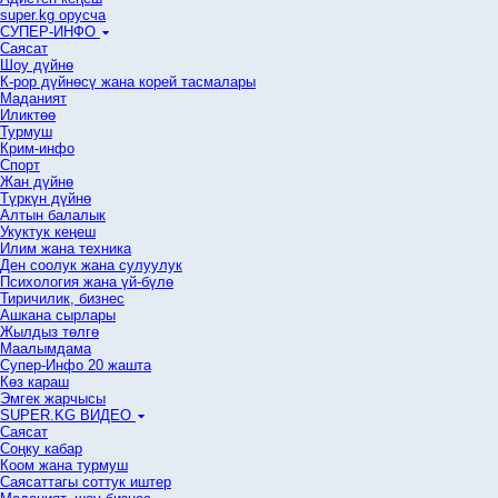
super.kg орусча
СУПЕР-ИНФО
Саясат
Шоу дүйнө
К-рор дүйнөсү жана корей тасмалары
Маданият
Иликтөө
Турмуш
Крим-инфо
Спорт
Жан дүйнө
Түркүн дүйнө
Алтын балалык
Укуктук кеӊеш
Илим жана техника
Ден соолук жана сулуулук
Психология жана үй-бүлө
Тиричилик, бизнес
Ашкана сырлары
Жылдыз төлгө
Маалымдама
Супер-Инфо 20 жашта
Көз караш
Эмгек жарчысы
SUPER.KG ВИДЕО
Саясат
Cоңку кабар
Коом жана турмуш
Саясаттагы соттук иштер