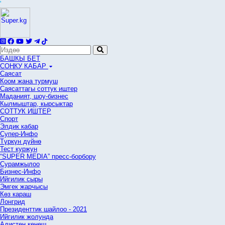
'
БАШКЫ БЕТ
СОҢКУ КАБАР
Саясат
Коом жана турмуш
Саясаттагы соттук иштер
Маданият, шоу-бизнес
Кылмыштар, кырсыктар
СОТТУК ИШТЕР
Спорт
Элдик кабар
Супер-Инфо
Түркүн дүйнө
Тест куржун
“SUPER MEDIA” пресс-борбору
Сурамжылоо
Бизнес-Инфо
Ийгилик сыры
Эмгек жарчысы
Көз караш
Лонгрид
Президенттик шайлоо - 2021
Ийгилик жолунда
Адистен кеңеш