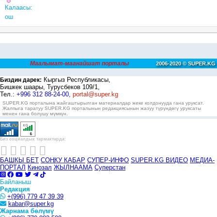
Калаасы:
ош
Маалымат-маанайшат порталы
2006-2020 © SUPER.KG
Кыргыз Республикасы,
Биздин дарек:
Бишкек шаары, Турусбеков 109/1,
Тел.:
+996 312 88-24-00,
portal@super.kg
SUPER.KG порталына жайгаштырылган материалдар жеке колдонууда гана уруксат.
Жалпыга таратуу SUPER.KG порталынын редакциясынын жазуу түрүндөгү уруксаты
менен гана болушу мүмкүн.
Биз социалдык тармактарда:
БАШКЫ БЕТ
СОҢКУ КАБАР
СУПЕР-ИНФО
SUPER.KG ВИДЕО
МЕДИА-
ПОРТАЛ
Кинозал
ЖЫЛНААМА
Суперстан
Байланыш
Редакция
+(996) 779 47 39 39
kabar@super.kg
Жарнама бөлүмү