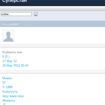
Суперстан
roza.janym
Кыймылы жок
0 (0 )
17 May 12
18 May 2012 05:44
Момун
37
3, 1989
Кызыгуусу:
окуу жана окуу
Жынысы: