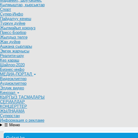
Маданият, шоу-бизнес
Кылмыштар, кырсыктар
Спорт
Супер-Инфо
Пайдалуу кеңеш
Түркүн дүйнө
Жылмайып коюңуз
Пресс-Борбор
Жылдыз төлгө
Жан дүйнө
Ашкана сырлары
Эмгек жарчысы
Реалити-шоу
Көз караш
Шайлоо-2020
Бизнес-инфо
МЕДИА-ПОРТАЛ
Видеоклиптер
Аудиоклиптер
Элдик видео
Кинозал
КЫРГЫЗ ТАСМАЛАРЫ
СЕРИАЛДАР
КОНЦЕРТТЕР
ЖЫЛНААМА
Суперстан
Информация о рекламе
☰ Меню
Gulzat.kg