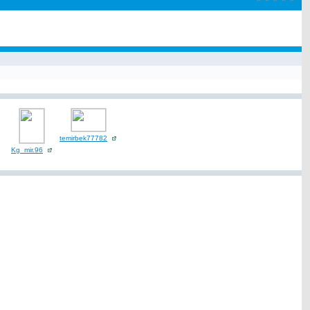
temirbek77782
Kg_mir.96