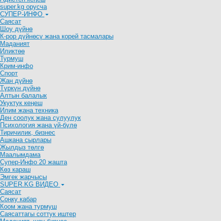
super.kg орусча
СУПЕР-ИНФО
Саясат
Шоу дүйнө
К-рор дүйнөсү жана корей тасмалары
Маданият
Иликтөө
Турмуш
Крим-инфо
Спорт
Жан дүйнө
Түркүн дүйнө
Алтын балалык
Укуктук кеӊеш
Илим жана техника
Ден соолук жана сулуулук
Психология жана үй-бүлө
Тиричилик, бизнес
Ашкана сырлары
Жылдыз төлгө
Маалымдама
Супер-Инфо 20 жашта
Көз караш
Эмгек жарчысы
SUPER.KG ВИДЕО
Саясат
Cоңку кабар
Коом жана турмуш
Саясаттагы соттук иштер