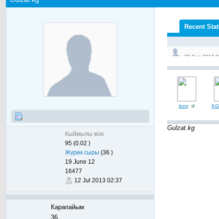
Recent Sta
28 Sep 2012 0
28 Sep 2012 0
kom
KG
Gulzat.kg
Кыймылы жок
95 (0.02 )
Жүрөк сыры
(36 )
19 June 12
16477
12 Jul 2013 02:37
Карапайым
36