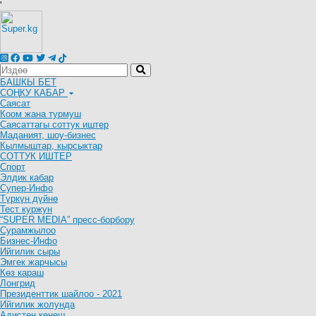
'
БАШКЫ БЕТ
СОҢКУ КАБАР
Саясат
Коом жана турмуш
Саясаттагы соттук иштер
Маданият, шоу-бизнес
Кылмыштар, кырсыктар
СОТТУК ИШТЕР
Спорт
Элдик кабар
Супер-Инфо
Түркүн дүйнө
Тест куржун
“SUPER MEDIA” пресс-борбору
Сурамжылоо
Бизнес-Инфо
Ийгилик сыры
Эмгек жарчысы
Көз караш
Лонгрид
Президенттик шайлоо - 2021
Ийгилик жолунда
Адистен кеңеш