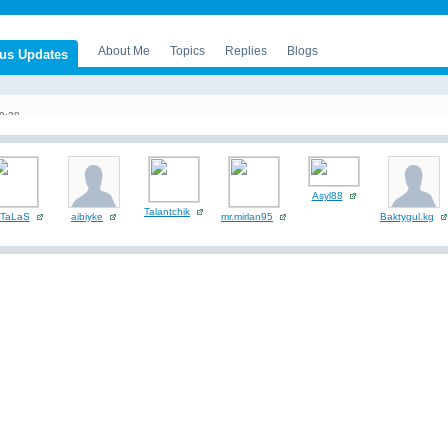
About Me
Topics
Replies
Blogs
tus Updates
9:28
9:28
Asyl88
Talantchik
TaLaS
aibiyke
mr.mirlan95
Baktygul.kg