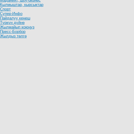
Маданият, шоу-бизнес
Кылмыштар, кырсыктар
Спорт
Супер-Инфо
Пайдалуу кеңеш
Түркүн дүйнө
Жылмайып коюңуз
Пресс-Борбор
Жылдыз төлгө
Жан дүйнө
Ашкана сырлары
Эмгек жарчысы
Реалити-шоу
Көз караш
Шайлоо-2020
Бизнес-инфо
МЕДИА-ПОРТАЛ
Видеоклиптер
Аудиоклиптер
Элдик видео
Кинозал
КЫРГЫЗ ТАСМАЛАРЫ
СЕРИАЛДАР
КОНЦЕРТТЕР
ЖЫЛНААМА
Суперстан
Информация о рекламе
☰ Меню
Orbit_bezsahara