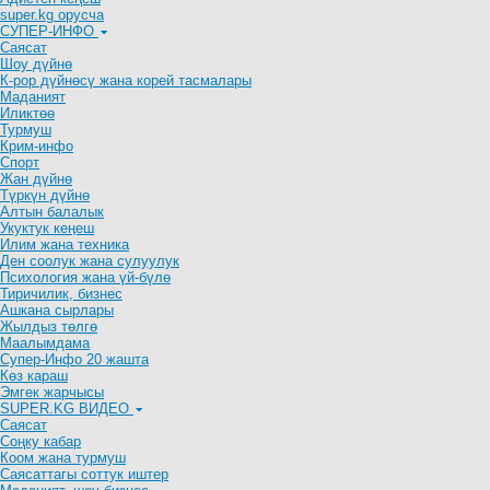
super.kg орусча
СУПЕР-ИНФО
Саясат
Шоу дүйнө
К-рор дүйнөсү жана корей тасмалары
Маданият
Иликтөө
Турмуш
Крим-инфо
Спорт
Жан дүйнө
Түркүн дүйнө
Алтын балалык
Укуктук кеӊеш
Илим жана техника
Ден соолук жана сулуулук
Психология жана үй-бүлө
Тиричилик, бизнес
Ашкана сырлары
Жылдыз төлгө
Маалымдама
Супер-Инфо 20 жашта
Көз караш
Эмгек жарчысы
SUPER.KG ВИДЕО
Саясат
Cоңку кабар
Коом жана турмуш
Саясаттагы соттук иштер