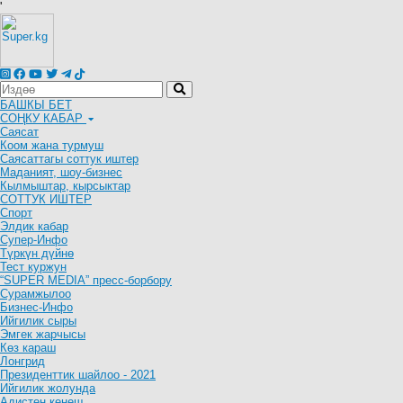
'
БАШКЫ БЕТ
СОҢКУ КАБАР
Саясат
Коом жана турмуш
Саясаттагы соттук иштер
Маданият, шоу-бизнес
Кылмыштар, кырсыктар
СОТТУК ИШТЕР
Спорт
Элдик кабар
Супер-Инфо
Түркүн дүйнө
Тест куржун
“SUPER MEDIA” пресс-борбору
Сурамжылоо
Бизнес-Инфо
Ийгилик сыры
Эмгек жарчысы
Көз караш
Лонгрид
Президенттик шайлоо - 2021
Ийгилик жолунда
Адистен кеңеш