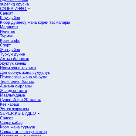
super.kg орусча
СУПЕР-ИНФО
Саясат
Шоу дүйнө
К-рор дүйнөсү жана корей тасмалары
Маданият
Иликтөө
Турмуш
Крим-инфо
Спорт
Жан дүйнө
Түркүн дүйнө
Алтын балалык
Укуктук кеӊеш
Илим жана техника
Ден соолук жана сулуулук
Психология жана үй-бүлө
Тиричилик, бизнес
Ашкана сырлары
Жылдыз төлгө
Маалымдама
Супер-Инфо 20 жашта
Көз караш
Эмгек жарчысы
SUPER.KG ВИДЕО
Саясат
Cоңку кабар
Коом жана турмуш
Саясаттагы соттук иштер