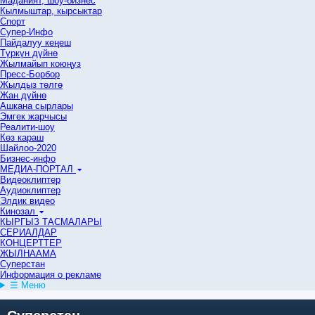
Маданият, шоу-бизнес
Кылмыштар, кырсыктар
Спорт
Супер-Инфо
Пайдалуу кеңеш
Түркүн дүйнө
Жылмайып коюңуз
Пресс-Борбор
Жылдыз төлгө
Жан дүйнө
Ашкана сырлары
Эмгек жарчысы
Реалити-шоу
Көз караш
Шайлоо-2020
Бизнес-инфо
МЕДИА-ПОРТАЛ
Видеоклиптер
Аудиоклиптер
Элдик видео
Кинозал
КЫРГЫЗ ТАСМАЛАРЫ
СЕРИАЛДАР
КОНЦЕРТТЕР
ЖЫЛНААМА
Суперстан
Информация о рекламе
☰ Меню