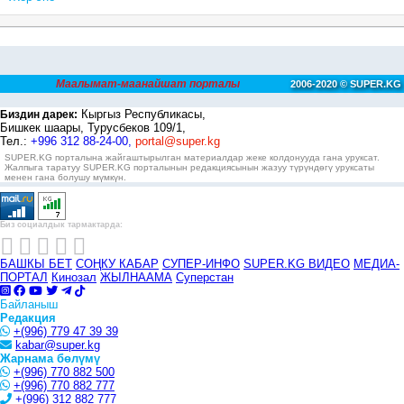
Маалымат-маанайшат порталы
2006-2020 © SUPER.KG
Кыргыз Республикасы,
Биздин дарек:
Бишкек шаары, Турусбеков 109/1,
Тел.:
+996 312 88-24-00,
portal@super.kg
SUPER.KG порталына жайгаштырылган материалдар жеке колдонууда гана уруксат.
Жалпыга таратуу SUPER.KG порталынын редакциясынын жазуу түрүндөгү уруксаты
менен гана болушу мүмкүн.
Биз социалдык тармактарда:
БАШКЫ БЕТ
СОҢКУ КАБАР
СУПЕР-ИНФО
SUPER.KG ВИДЕО
МЕДИА-
ПОРТАЛ
Кинозал
ЖЫЛНААМА
Суперстан
Байланыш
Редакция
+(996) 779 47 39 39
kabar@super.kg
Жарнама бөлүмү
+(996) 770 882 500
+(996) 770 882 777
+(996) 312 882 777