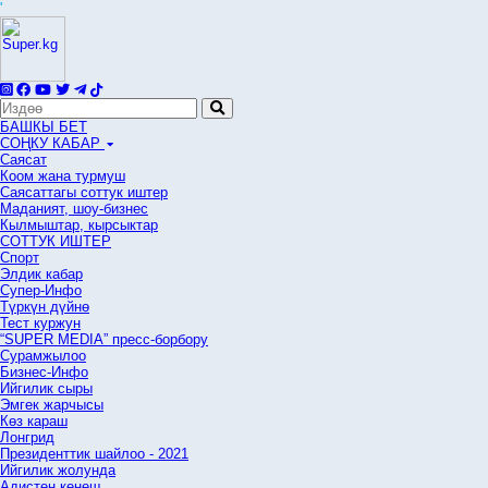
'
БАШКЫ БЕТ
СОҢКУ КАБАР
Саясат
Коом жана турмуш
Саясаттагы соттук иштер
Маданият, шоу-бизнес
Кылмыштар, кырсыктар
СОТТУК ИШТЕР
Спорт
Элдик кабар
Супер-Инфо
Түркүн дүйнө
Тест куржун
“SUPER MEDIA” пресс-борбору
Сурамжылоо
Бизнес-Инфо
Ийгилик сыры
Эмгек жарчысы
Көз караш
Лонгрид
Президенттик шайлоо - 2021
Ийгилик жолунда
Адистен кеңеш