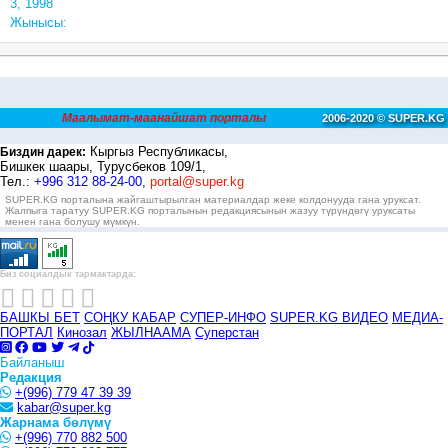
3, 1998
Жынысы:
Маалымат-маанайшат порталы
2006-2020 © SUPER.KG
Кыргыз Республикасы,
Биздин дарек:
Бишкек шаары, Турусбеков 109/1,
Тел.:
+996 312 88-24-00,
portal@super.kg
SUPER.KG порталына жайгаштырылган материалдар жеке колдонууда гана уруксат.
Жалпыга таратуу SUPER.KG порталынын редакциясынын жазуу түрүндөгү уруксаты
менен гана болушу мүмкүн.
Биз социалдык тармактарда:
БАШКЫ БЕТ
СОҢКУ КАБАР
СУПЕР-ИНФО
SUPER.KG ВИДЕО
МЕДИА-
ПОРТАЛ
Кинозал
ЖЫЛНААМА
Суперстан
Байланыш
Редакция
+(996) 779 47 39 39
kabar@super.kg
Жарнама бөлүмү
+(996) 770 882 500