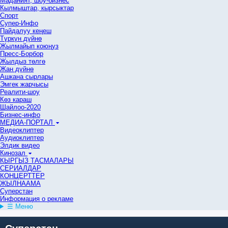
Маданият, шоу-бизнес
Кылмыштар, кырсыктар
Спорт
Супер-Инфо
Пайдалуу кеңеш
Түркүн дүйнө
Жылмайып коюңуз
Пресс-Борбор
Жылдыз төлгө
Жан дүйнө
Ашкана сырлары
Эмгек жарчысы
Реалити-шоу
Көз караш
Шайлоо-2020
Бизнес-инфо
МЕДИА-ПОРТАЛ
Видеоклиптер
Аудиоклиптер
Элдик видео
Кинозал
КЫРГЫЗ ТАСМАЛАРЫ
СЕРИАЛДАР
КОНЦЕРТТЕР
ЖЫЛНААМА
Суперстан
Информация о рекламе
☰ Меню