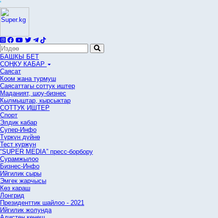
'
БАШКЫ БЕТ
СОҢКУ КАБАР
Саясат
Коом жана турмуш
Саясаттагы соттук иштер
Маданият, шоу-бизнес
Кылмыштар, кырсыктар
СОТТУК ИШТЕР
Спорт
Элдик кабар
Супер-Инфо
Түркүн дүйнө
Тест куржун
“SUPER MEDIA” пресс-борбору
Сурамжылоо
Бизнес-Инфо
Ийгилик сыры
Эмгек жарчысы
Көз караш
Лонгрид
Президенттик шайлоо - 2021
Ийгилик жолунда
Адистен кеңеш