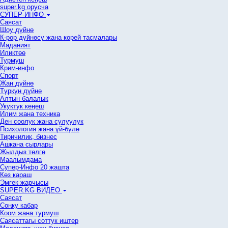
super.kg орусча
СУПЕР-ИНФО
Саясат
Шоу дүйнө
К-рор дүйнөсү жана корей тасмалары
Маданият
Иликтөө
Турмуш
Крим-инфо
Спорт
Жан дүйнө
Түркүн дүйнө
Алтын балалык
Укуктук кеӊеш
Илим жана техника
Ден соолук жана сулуулук
Психология жана үй-бүлө
Тиричилик, бизнес
Ашкана сырлары
Жылдыз төлгө
Маалымдама
Супер-Инфо 20 жашта
Көз караш
Эмгек жарчысы
SUPER.KG ВИДЕО
Саясат
Cоңку кабар
Коом жана турмуш
Саясаттагы соттук иштер