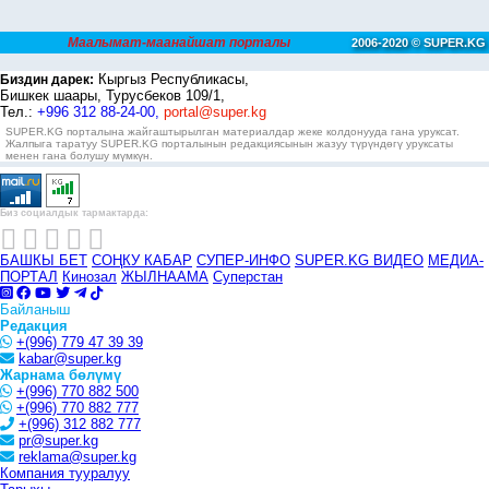
Маалымат-маанайшат порталы
2006-2020 © SUPER.KG
Кыргыз Республикасы,
Биздин дарек:
Бишкек шаары, Турусбеков 109/1,
Тел.:
+996 312 88-24-00,
portal@super.kg
SUPER.KG порталына жайгаштырылган материалдар жеке колдонууда гана уруксат.
Жалпыга таратуу SUPER.KG порталынын редакциясынын жазуу түрүндөгү уруксаты
менен гана болушу мүмкүн.
Биз социалдык тармактарда:
БАШКЫ БЕТ
СОҢКУ КАБАР
СУПЕР-ИНФО
SUPER.KG ВИДЕО
МЕДИА-
ПОРТАЛ
Кинозал
ЖЫЛНААМА
Суперстан
Байланыш
Редакция
+(996) 779 47 39 39
kabar@super.kg
Жарнама бөлүмү
+(996) 770 882 500
+(996) 770 882 777
+(996) 312 882 777
pr@super.kg
reklama@super.kg
Компания тууралуу