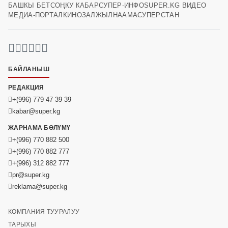
БАШКЫ БЕТ
СОҢКУ КАБАР
СУПЕР-ИНФО
SUPER.KG ВИДЕО
МЕДИА-ПОРТАЛ
КИНОЗАЛ
ЖЫЛНААМА
СУПЕРСТАН
БАЙЛАНЫШ
РЕДАКЦИЯ
+(996) 779 47 39 39
kabar@super.kg
ЖАРНАМА БӨЛҮМҮ
+(996) 770 882 500
+(996) 770 882 777
+(996) 312 882 777
pr@super.kg
reklama@super.kg
КОМПАНИЯ ТУУРАЛУУ
ТАРЫХЫ