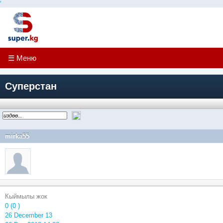
'
☰ Меню
Суперстан
mirka55
Кыймылы жок
0 (0 )
26 December 13