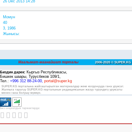
26 Dec 2013 14:28
Момун
40
3, 1986
Жынысы:
Маалымат-маанайшат порталы
2006-2020 © SUPER.KG
Кыргыз Республикасы,
Биздин дарек:
Бишкек шаары, Турусбеков 109/1,
Тел.:
+996 312 88-24-00,
portal@super.kg
SUPER.KG порталына жайгаштырылган материалдар жеке колдонууда гана уруксат.
Жалпыга таратуу SUPER.KG порталынын редакциясынын жазуу түрүндөгү уруксаты
менен гана болушу мүмкүн.
Биз социалдык тармактарда: