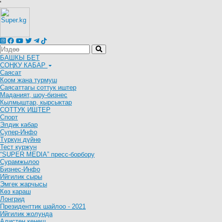
'
БАШКЫ БЕТ
СОҢКУ КАБАР
Саясат
Коом жана турмуш
Саясаттагы соттук иштер
Маданият, шоу-бизнес
Кылмыштар, кырсыктар
СОТТУК ИШТЕР
Спорт
Элдик кабар
Супер-Инфо
Түркүн дүйнө
Тест куржун
“SUPER MEDIA” пресс-борбору
Сурамжылоо
Бизнес-Инфо
Ийгилик сыры
Эмгек жарчысы
Көз караш
Лонгрид
Президенттик шайлоо - 2021
Ийгилик жолунда
Адистен кеңеш