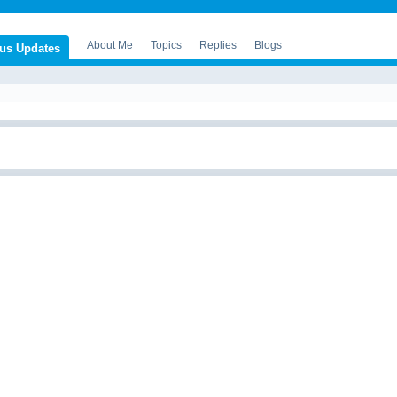
About Me
Topics
Replies
Blogs
tus Updates