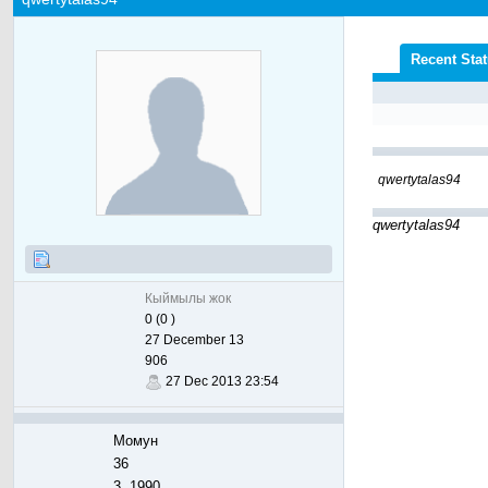
Recent Sta
qwertytalas94
qwertytalas94
Кыймылы жок
0 (0 )
27 December 13
906
27 Dec 2013 23:54
Момун
36
3, 1990