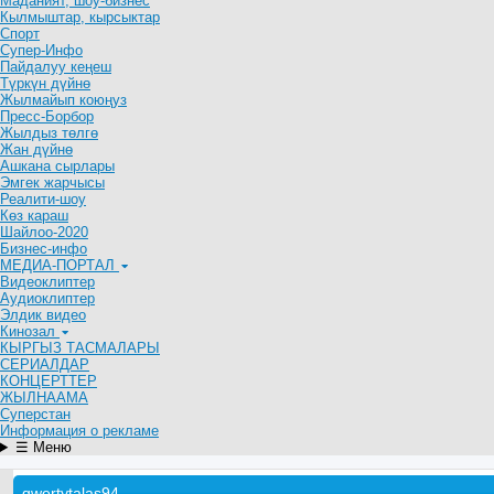
Маданият, шоу-бизнес
Кылмыштар, кырсыктар
Спорт
Супер-Инфо
Пайдалуу кеңеш
Түркүн дүйнө
Жылмайып коюңуз
Пресс-Борбор
Жылдыз төлгө
Жан дүйнө
Ашкана сырлары
Эмгек жарчысы
Реалити-шоу
Көз караш
Шайлоо-2020
Бизнес-инфо
МЕДИА-ПОРТАЛ
Видеоклиптер
Аудиоклиптер
Элдик видео
Кинозал
КЫРГЫЗ ТАСМАЛАРЫ
СЕРИАЛДАР
КОНЦЕРТТЕР
ЖЫЛНААМА
Суперстан
Информация о рекламе
☰ Меню
qwertytalas94