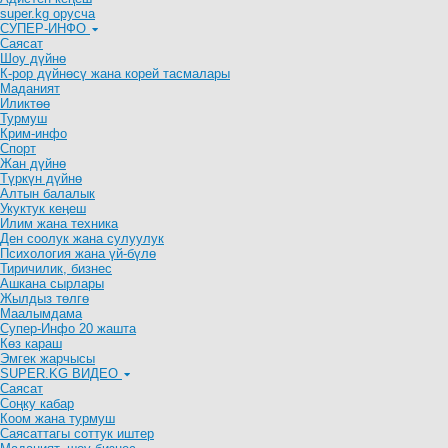
super.kg орусча
СУПЕР-ИНФО
Саясат
Шоу дүйнө
К-рор дүйнөсү жана корей тасмалары
Маданият
Иликтөө
Турмуш
Крим-инфо
Спорт
Жан дүйнө
Түркүн дүйнө
Алтын балалык
Укуктук кеӊеш
Илим жана техника
Ден соолук жана сулуулук
Психология жана үй-бүлө
Тиричилик, бизнес
Ашкана сырлары
Жылдыз төлгө
Маалымдама
Супер-Инфо 20 жашта
Көз караш
Эмгек жарчысы
SUPER.KG ВИДЕО
Саясат
Cоңку кабар
Коом жана турмуш
Саясаттагы соттук иштер