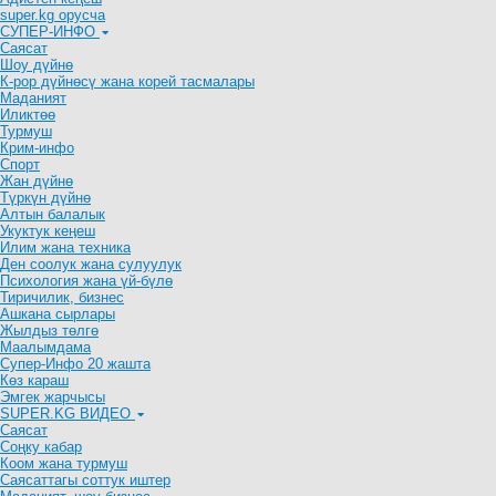
super.kg орусча
СУПЕР-ИНФО
Саясат
Шоу дүйнө
К-рор дүйнөсү жана корей тасмалары
Маданият
Иликтөө
Турмуш
Крим-инфо
Спорт
Жан дүйнө
Түркүн дүйнө
Алтын балалык
Укуктук кеӊеш
Илим жана техника
Ден соолук жана сулуулук
Психология жана үй-бүлө
Тиричилик, бизнес
Ашкана сырлары
Жылдыз төлгө
Маалымдама
Супер-Инфо 20 жашта
Көз караш
Эмгек жарчысы
SUPER.KG ВИДЕО
Саясат
Cоңку кабар
Коом жана турмуш
Саясаттагы соттук иштер