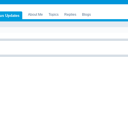
About Me
Topics
Replies
Blogs
tus Updates