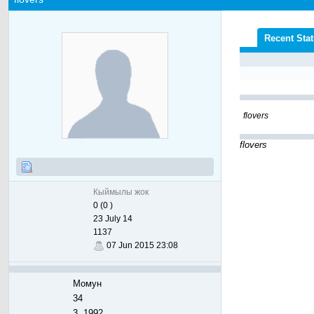
Recent Sta
flovers
flovers
Кыймылы жок
0 (0 )
23 July 14
1137
07 Jun 2015 23:08
Момун
34
3, 1992