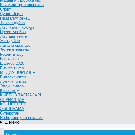
Маданият, шоу-бизнес
Кылмыштар, кырсыктар
Спорт
Супер-Инфо
Пайдалуу кеңеш
Түркүн дүйнө
Жылмайып коюңуз
Пресс-Борбор
Жылдыз төлгө
Жан дүйнө
Ашкана сырлары
Эмгек жарчысы
Реалити-шоу
Көз караш
Шайлоо-2020
Бизнес-инфо
МЕДИА-ПОРТАЛ
Видеоклиптер
Аудиоклиптер
Элдик видео
Кинозал
КЫРГЫЗ ТАСМАЛАРЫ
СЕРИАЛДАР
КОНЦЕРТТЕР
ЖЫЛНААМА
Суперстан
Информация о рекламе
☰ Меню
flovers