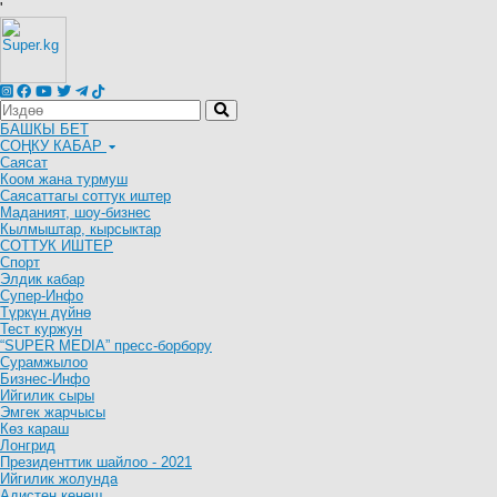
'
БАШКЫ БЕТ
СОҢКУ КАБАР
Саясат
Коом жана турмуш
Саясаттагы соттук иштер
Маданият, шоу-бизнес
Кылмыштар, кырсыктар
СОТТУК ИШТЕР
Спорт
Элдик кабар
Супер-Инфо
Түркүн дүйнө
Тест куржун
“SUPER MEDIA” пресс-борбору
Сурамжылоо
Бизнес-Инфо
Ийгилик сыры
Эмгек жарчысы
Көз караш
Лонгрид
Президенттик шайлоо - 2021
Ийгилик жолунда
Адистен кеңеш