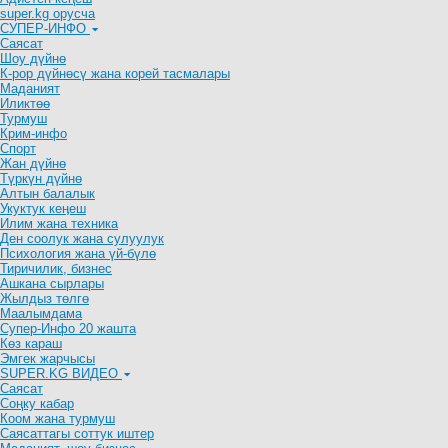
super.kg орусча
СУПЕР-ИНФО
Саясат
Шоу дүйнө
К-рор дүйнөсү жана корей тасмалары
Маданият
Иликтөө
Турмуш
Крим-инфо
Спорт
Жан дүйнө
Түркүн дүйнө
Алтын балалык
Укуктук кеӊеш
Илим жана техника
Ден соолук жана сулуулук
Психология жана үй-бүлө
Тиричилик, бизнес
Ашкана сырлары
Жылдыз төлгө
Маалымдама
Супер-Инфо 20 жашта
Көз караш
Эмгек жарчысы
SUPER.KG ВИДЕО
Саясат
Cоңку кабар
Коом жана турмуш
Саясаттагы соттук иштер