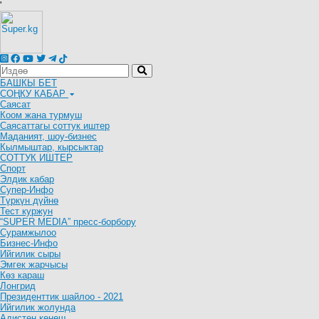
'
БАШКЫ БЕТ
СОҢКУ КАБАР
Саясат
Коом жана турмуш
Саясаттагы соттук иштер
Маданият, шоу-бизнес
Кылмыштар, кырсыктар
СОТТУК ИШТЕР
Спорт
Элдик кабар
Супер-Инфо
Түркүн дүйнө
Тест куржун
“SUPER MEDIA” пресс-борбору
Сурамжылоо
Бизнес-Инфо
Ийгилик сыры
Эмгек жарчысы
Көз караш
Лонгрид
Президенттик шайлоо - 2021
Ийгилик жолунда
Адистен кеңеш