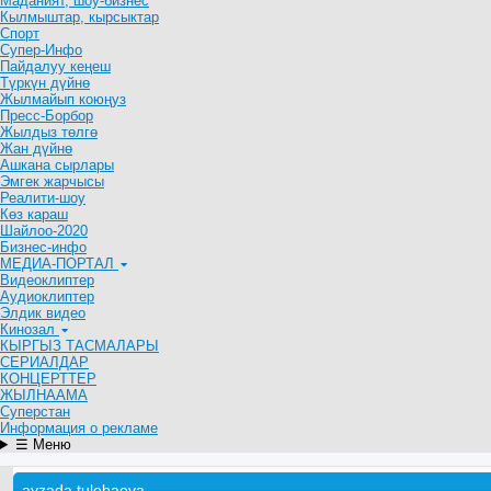
Маданият, шоу-бизнес
Кылмыштар, кырсыктар
Спорт
Супер-Инфо
Пайдалуу кеңеш
Түркүн дүйнө
Жылмайып коюңуз
Пресс-Борбор
Жылдыз төлгө
Жан дүйнө
Ашкана сырлары
Эмгек жарчысы
Реалити-шоу
Көз караш
Шайлоо-2020
Бизнес-инфо
МЕДИА-ПОРТАЛ
Видеоклиптер
Аудиоклиптер
Элдик видео
Кинозал
КЫРГЫЗ ТАСМАЛАРЫ
СЕРИАЛДАР
КОНЦЕРТТЕР
ЖЫЛНААМА
Суперстан
Информация о рекламе
☰ Меню
ayzada.tulebaeva