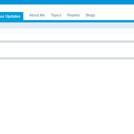
About Me
Topics
Replies
Blogs
tus Updates