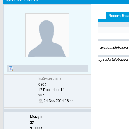
Recent Sta
ayzada.tulebaeva
ayzada.tulebaeva
Кыймылы жок
0 (0 )
17 December 14
987
24 Dec 2014 18:44
Момун
32
3, 1994