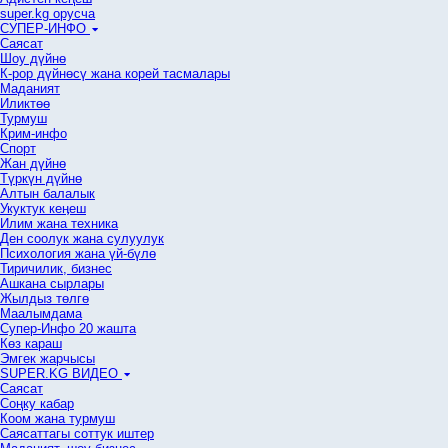
super.kg орусча
СУПЕР-ИНФО
Саясат
Шоу дүйнө
К-рор дүйнөсү жана корей тасмалары
Маданият
Иликтөө
Турмуш
Крим-инфо
Спорт
Жан дүйнө
Түркүн дүйнө
Алтын балалык
Укуктук кеӊеш
Илим жана техника
Ден соолук жана сулуулук
Психология жана үй-бүлө
Тиричилик, бизнес
Ашкана сырлары
Жылдыз төлгө
Маалымдама
Супер-Инфо 20 жашта
Көз караш
Эмгек жарчысы
SUPER.KG ВИДЕО
Саясат
Cоңку кабар
Коом жана турмуш
Саясаттагы соттук иштер