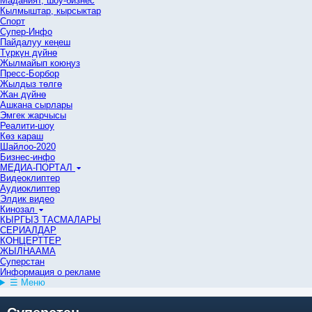
Маданият, шоу-бизнес
Кылмыштар, кырсыктар
Спорт
Супер-Инфо
Пайдалуу кеңеш
Түркүн дүйнө
Жылмайып коюңуз
Пресс-Борбор
Жылдыз төлгө
Жан дүйнө
Ашкана сырлары
Эмгек жарчысы
Реалити-шоу
Көз караш
Шайлоо-2020
Бизнес-инфо
МЕДИА-ПОРТАЛ
Видеоклиптер
Аудиоклиптер
Элдик видео
Кинозал
КЫРГЫЗ ТАСМАЛАРЫ
СЕРИАЛДАР
КОНЦЕРТТЕР
ЖЫЛНААМА
Суперстан
Информация о рекламе
☰ Меню