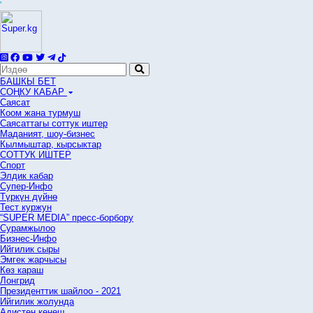
'
БАШКЫ БЕТ
СОҢКУ КАБАР
Саясат
Коом жана турмуш
Саясаттагы соттук иштер
Маданият, шоу-бизнес
Кылмыштар, кырсыктар
СОТТУК ИШТЕР
Спорт
Элдик кабар
Супер-Инфо
Түркүн дүйнө
Тест куржун
“SUPER MEDIA” пресс-борбору
Сурамжылоо
Бизнес-Инфо
Ийгилик сыры
Эмгек жарчысы
Көз караш
Лонгрид
Президенттик шайлоо - 2021
Ийгилик жолунда
Адистен кеңеш