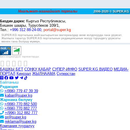
Маалымат-маанайшат порталы
2006-2020 © SUPER.KG
Кыргыз Республикасы,
Биздин дарек:
Бишкек шаары, Турусбеков 109/1,
Тел.:
+996 312 88-24-00,
portal@super.kg
SUPER.KG порталына жайгаштырылган материалдар жеке колдонууда гана уруксат.
Жалпыга таратуу SUPER.KG порталынын редакциясынын жазуу түрүндөгү уруксаты
менен гана болушу мүмкүн.
Биз социалдык тармактарда:
БАШКЫ БЕТ
СОҢКУ КАБАР
СУПЕР-ИНФО
SUPER.KG ВИДЕО
МЕДИА-
ПОРТАЛ
Кинозал
ЖЫЛНААМА
Суперстан
Байланыш
Редакция
+(996) 779 47 39 39
kabar@super.kg
Жарнама бөлүмү
+(996) 770 882 500
+(996) 770 882 777
+(996) 312 882 777
pr@super.kg
reklama@super.kg
Компания тууралуу