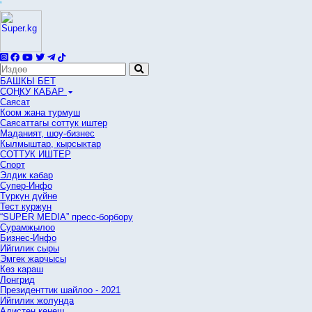
'
БАШКЫ БЕТ
СОҢКУ КАБАР
Саясат
Коом жана турмуш
Саясаттагы соттук иштер
Маданият, шоу-бизнес
Кылмыштар, кырсыктар
СОТТУК ИШТЕР
Спорт
Элдик кабар
Супер-Инфо
Түркүн дүйнө
Тест куржун
“SUPER MEDIA” пресс-борбору
Сурамжылоо
Бизнес-Инфо
Ийгилик сыры
Эмгек жарчысы
Көз караш
Лонгрид
Президенттик шайлоо - 2021
Ийгилик жолунда
Адистен кеңеш