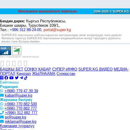
Маалымат-маанайшат порталы
2006-2020 © SUPER.KG
Кыргыз Республикасы,
Биздин дарек:
Бишкек шаары, Турусбеков 109/1,
Тел.:
+996 312 88-24-00,
portal@super.kg
SUPER.KG порталына жайгаштырылган материалдар жеке колдонууда гана уруксат.
Жалпыга таратуу SUPER.KG порталынын редакциясынын жазуу түрүндөгү уруксаты
менен гана болушу мүмкүн.
Биз социалдык тармактарда:
БАШКЫ БЕТ
СОҢКУ КАБАР
СУПЕР-ИНФО
SUPER.KG ВИДЕО
МЕДИА-
ПОРТАЛ
Кинозал
ЖЫЛНААМА
Суперстан
Байланыш
Редакция
+(996) 779 47 39 39
kabar@super.kg
Жарнама бөлүмү
+(996) 770 882 500
+(996) 770 882 777
+(996) 312 882 777
pr@super.kg
reklama@super.kg
Компания тууралуу