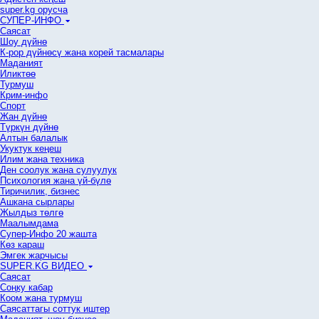
super.kg орусча
СУПЕР-ИНФО
Саясат
Шоу дүйнө
К-рор дүйнөсү жана корей тасмалары
Маданият
Иликтөө
Турмуш
Крим-инфо
Спорт
Жан дүйнө
Түркүн дүйнө
Алтын балалык
Укуктук кеӊеш
Илим жана техника
Ден соолук жана сулуулук
Психология жана үй-бүлө
Тиричилик, бизнес
Ашкана сырлары
Жылдыз төлгө
Маалымдама
Супер-Инфо 20 жашта
Көз караш
Эмгек жарчысы
SUPER.KG ВИДЕО
Саясат
Cоңку кабар
Коом жана турмуш
Саясаттагы соттук иштер