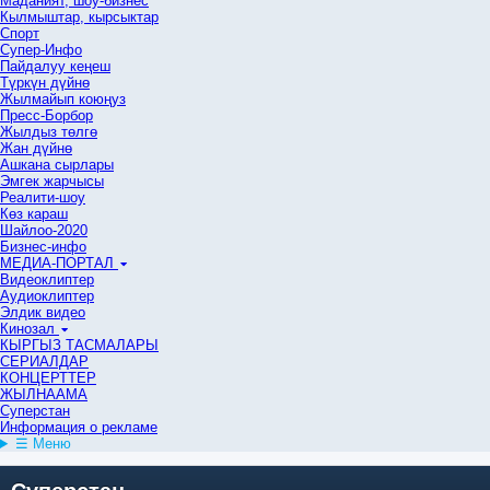
Маданият, шоу-бизнес
Кылмыштар, кырсыктар
Спорт
Супер-Инфо
Пайдалуу кеңеш
Түркүн дүйнө
Жылмайып коюңуз
Пресс-Борбор
Жылдыз төлгө
Жан дүйнө
Ашкана сырлары
Эмгек жарчысы
Реалити-шоу
Көз караш
Шайлоо-2020
Бизнес-инфо
МЕДИА-ПОРТАЛ
Видеоклиптер
Аудиоклиптер
Элдик видео
Кинозал
КЫРГЫЗ ТАСМАЛАРЫ
СЕРИАЛДАР
КОНЦЕРТТЕР
ЖЫЛНААМА
Суперстан
Информация о рекламе
☰ Меню