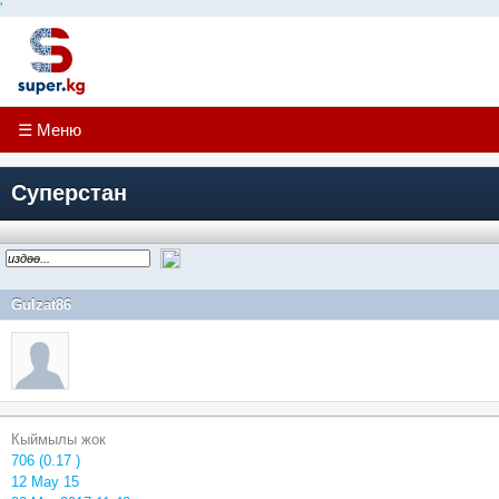
'
☰ Меню
Суперстан
Gulzat86
Кыймылы жок
706 (0.17 )
12 May 15