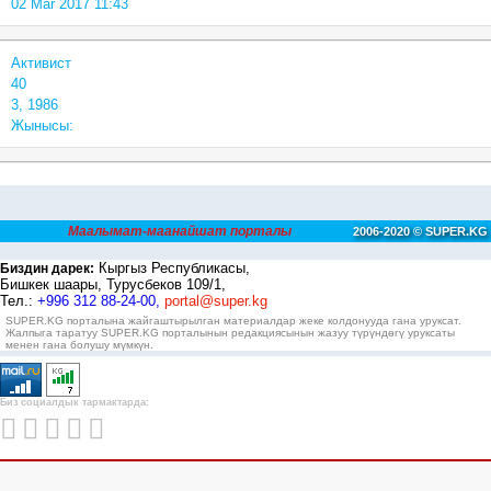
02 Mar 2017 11:43
Активист
40
3, 1986
Жынысы:
Маалымат-маанайшат порталы
2006-2020 © SUPER.KG
Кыргыз Республикасы,
Биздин дарек:
Бишкек шаары, Турусбеков 109/1,
Тел.:
+996 312 88-24-00,
portal@super.kg
SUPER.KG порталына жайгаштырылган материалдар жеке колдонууда гана уруксат.
Жалпыга таратуу SUPER.KG порталынын редакциясынын жазуу түрүндөгү уруксаты
менен гана болушу мүмкүн.
Биз социалдык тармактарда: