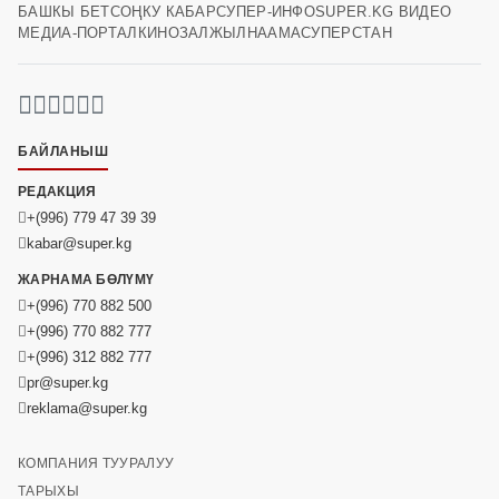
БАШКЫ БЕТ
СОҢКУ КАБАР
СУПЕР-ИНФО
SUPER.KG ВИДЕО
МЕДИА-ПОРТАЛ
КИНОЗАЛ
ЖЫЛНААМА
СУПЕРСТАН
БАЙЛАНЫШ
РЕДАКЦИЯ
+(996) 779 47 39 39
kabar@super.kg
ЖАРНАМА БӨЛҮМҮ
+(996) 770 882 500
+(996) 770 882 777
+(996) 312 882 777
pr@super.kg
reklama@super.kg
КОМПАНИЯ ТУУРАЛУУ
ТАРЫХЫ