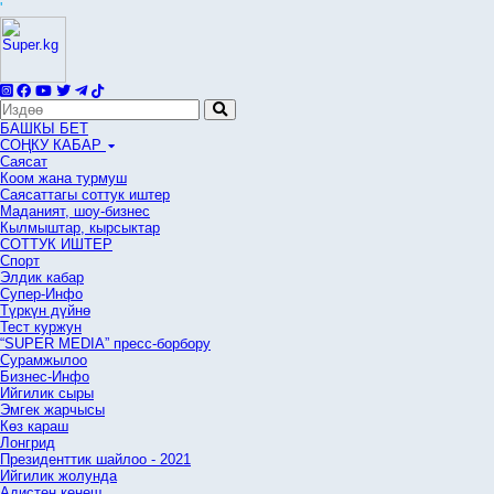
'
БАШКЫ БЕТ
СОҢКУ КАБАР
Саясат
Коом жана турмуш
Саясаттагы соттук иштер
Маданият, шоу-бизнес
Кылмыштар, кырсыктар
СОТТУК ИШТЕР
Спорт
Элдик кабар
Супер-Инфо
Түркүн дүйнө
Тест куржун
“SUPER MEDIA” пресс-борбору
Сурамжылоо
Бизнес-Инфо
Ийгилик сыры
Эмгек жарчысы
Көз караш
Лонгрид
Президенттик шайлоо - 2021
Ийгилик жолунда
Адистен кеңеш