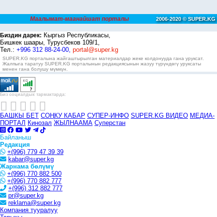
Маалымат-маанайшат порталы
2006-2020 © SUPER.KG
Кыргыз Республикасы,
Биздин дарек:
Бишкек шаары, Турусбеков 109/1,
Тел.:
+996 312 88-24-00,
portal@super.kg
SUPER.KG порталына жайгаштырылган материалдар жеке колдонууда гана уруксат.
Жалпыга таратуу SUPER.KG порталынын редакциясынын жазуу түрүндөгү уруксаты
менен гана болушу мүмкүн.
Биз социалдык тармактарда:
БАШКЫ БЕТ
СОҢКУ КАБАР
СУПЕР-ИНФО
SUPER.KG ВИДЕО
МЕДИА-
ПОРТАЛ
Кинозал
ЖЫЛНААМА
Суперстан
Байланыш
Редакция
+(996) 779 47 39 39
kabar@super.kg
Жарнама бөлүмү
+(996) 770 882 500
+(996) 770 882 777
+(996) 312 882 777
pr@super.kg
reklama@super.kg
Компания тууралуу