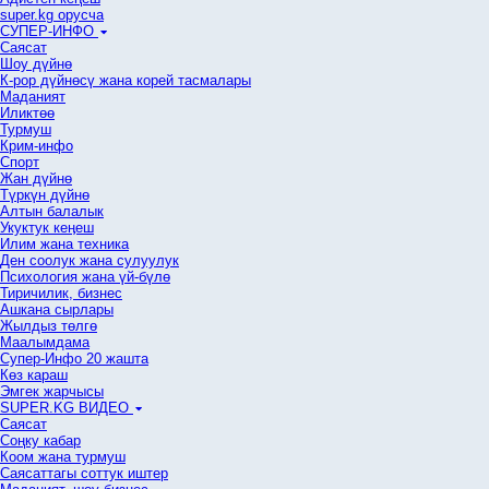
super.kg орусча
СУПЕР-ИНФО
Саясат
Шоу дүйнө
К-рор дүйнөсү жана корей тасмалары
Маданият
Иликтөө
Турмуш
Крим-инфо
Спорт
Жан дүйнө
Түркүн дүйнө
Алтын балалык
Укуктук кеӊеш
Илим жана техника
Ден соолук жана сулуулук
Психология жана үй-бүлө
Тиричилик, бизнес
Ашкана сырлары
Жылдыз төлгө
Маалымдама
Супер-Инфо 20 жашта
Көз караш
Эмгек жарчысы
SUPER.KG ВИДЕО
Саясат
Cоңку кабар
Коом жана турмуш
Саясаттагы соттук иштер