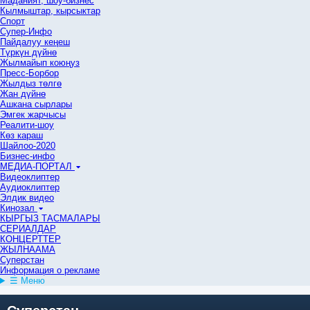
Маданият, шоу-бизнес
Кылмыштар, кырсыктар
Спорт
Супер-Инфо
Пайдалуу кеңеш
Түркүн дүйнө
Жылмайып коюңуз
Пресс-Борбор
Жылдыз төлгө
Жан дүйнө
Ашкана сырлары
Эмгек жарчысы
Реалити-шоу
Көз караш
Шайлоо-2020
Бизнес-инфо
МЕДИА-ПОРТАЛ
Видеоклиптер
Аудиоклиптер
Элдик видео
Кинозал
КЫРГЫЗ ТАСМАЛАРЫ
СЕРИАЛДАР
КОНЦЕРТТЕР
ЖЫЛНААМА
Суперстан
Информация о рекламе
☰ Меню