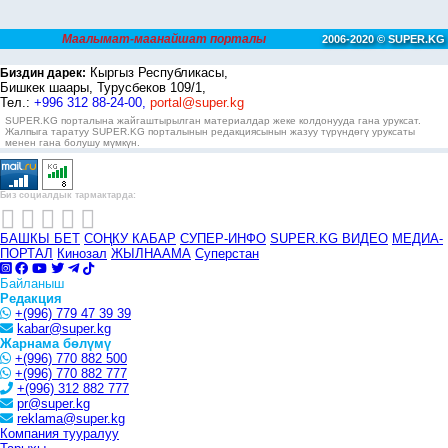
Маалымат-маанайшат порталы
2006-2020 © SUPER.KG
Кыргыз Республикасы,
Биздин дарек:
Бишкек шаары, Турусбеков 109/1,
Тел.:
+996 312 88-24-00,
portal@super.kg
SUPER.KG порталына жайгаштырылган материалдар жеке колдонууда гана уруксат.
Жалпыга таратуу SUPER.KG порталынын редакциясынын жазуу түрүндөгү уруксаты
менен гана болушу мүмкүн.
Биз социалдык тармактарда:
БАШКЫ БЕТ
СОҢКУ КАБАР
СУПЕР-ИНФО
SUPER.KG ВИДЕО
МЕДИА-
ПОРТАЛ
Кинозал
ЖЫЛНААМА
Суперстан
Байланыш
Редакция
+(996) 779 47 39 39
kabar@super.kg
Жарнама бөлүмү
+(996) 770 882 500
+(996) 770 882 777
+(996) 312 882 777
pr@super.kg
reklama@super.kg
Компания тууралуу