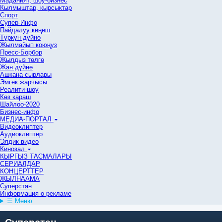
Маданият, шоу-бизнес
Кылмыштар, кырсыктар
Спорт
Супер-Инфо
Пайдалуу кеңеш
Түркүн дүйнө
Жылмайып коюңуз
Пресс-Борбор
Жылдыз төлгө
Жан дүйнө
Ашкана сырлары
Эмгек жарчысы
Реалити-шоу
Көз караш
Шайлоо-2020
Бизнес-инфо
МЕДИА-ПОРТАЛ
Видеоклиптер
Аудиоклиптер
Элдик видео
Кинозал
КЫРГЫЗ ТАСМАЛАРЫ
СЕРИАЛДАР
КОНЦЕРТТЕР
ЖЫЛНААМА
Суперстан
Информация о рекламе
☰ Меню