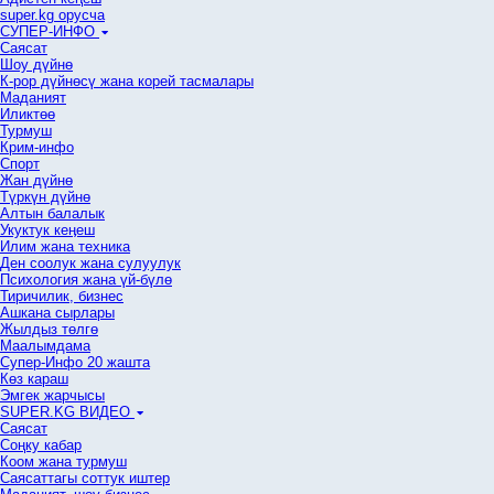
super.kg орусча
СУПЕР-ИНФО
Саясат
Шоу дүйнө
К-рор дүйнөсү жана корей тасмалары
Маданият
Иликтөө
Турмуш
Крим-инфо
Спорт
Жан дүйнө
Түркүн дүйнө
Алтын балалык
Укуктук кеӊеш
Илим жана техника
Ден соолук жана сулуулук
Психология жана үй-бүлө
Тиричилик, бизнес
Ашкана сырлары
Жылдыз төлгө
Маалымдама
Супер-Инфо 20 жашта
Көз караш
Эмгек жарчысы
SUPER.KG ВИДЕО
Саясат
Cоңку кабар
Коом жана турмуш
Саясаттагы соттук иштер