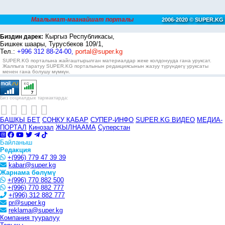
Маалымат-маанайшат порталы
2006-2020 © SUPER.KG
Кыргыз Республикасы,
Биздин дарек:
Бишкек шаары, Турусбеков 109/1,
Тел.:
+996 312 88-24-00,
portal@super.kg
SUPER.KG порталына жайгаштырылган материалдар жеке колдонууда гана уруксат.
Жалпыга таратуу SUPER.KG порталынын редакциясынын жазуу түрүндөгү уруксаты
менен гана болушу мүмкүн.
Биз социалдык тармактарда:
БАШКЫ БЕТ
СОҢКУ КАБАР
СУПЕР-ИНФО
SUPER.KG ВИДЕО
МЕДИА-
ПОРТАЛ
Кинозал
ЖЫЛНААМА
Суперстан
Байланыш
Редакция
+(996) 779 47 39 39
kabar@super.kg
Жарнама бөлүмү
+(996) 770 882 500
+(996) 770 882 777
+(996) 312 882 777
pr@super.kg
reklama@super.kg
Компания тууралуу