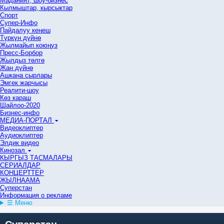
Маданият, шоу-бизнес
Кылмыштар, кырсыктар
Спорт
Супер-Инфо
Пайдалуу кеңеш
Түркүн дүйнө
Жылмайып коюңуз
Пресс-Борбор
Жылдыз төлгө
Жан дүйнө
Ашкана сырлары
Эмгек жарчысы
Реалити-шоу
Көз караш
Шайлоо-2020
Бизнес-инфо
МЕДИА-ПОРТАЛ
Видеоклиптер
Аудиоклиптер
Элдик видео
Кинозал
КЫРГЫЗ ТАСМАЛАРЫ
СЕРИАЛДАР
КОНЦЕРТТЕР
ЖЫЛНААМА
Суперстан
Информация о рекламе
☰ Меню