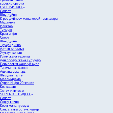
super.kg орусча
СУПЕР-ИНФО
Саясат
Шоу дүйнө
К-рор дүйнөсү жана корей тасмалары
Маданият
Иликтөө
Турмуш
Крим-инфо
Спорт
Жан дүйнө
Түркүн дүйнө
Алтын балалык
Укуктук кеӊеш
Илим жана техника
Ден соолук жана сулуулук
Психология жана үй-бүлө
Тиричилик, бизнес
Ашкана сырлары
Жылдыз төлгө
Маалымдама
Супер-Инфо 20 жашта
Көз караш
Эмгек жарчысы
SUPER.KG ВИДЕО
Саясат
Cоңку кабар
Коом жана турмуш
Саясаттагы соттук иштер