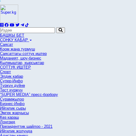
'
БАШКЫ БЕТ
СОҢКУ КАБАР
Саясат
Коом жана турмуш
Саясаттагы соттук иштер
Маданият, шоу-бизнес
Кылмыштар, кырсыктар
СОТТУК ИШТЕР
Спорт
Элдик кабар
Супер-Инфо
Түркүн дүйнө
Тест куржун
“SUPER MEDIA” пресс-борбору
Сурамжылоо
Бизнес-Инфо
Ийгилик сыры
Эмгек жарчысы
Көз караш
Лонгрид
Президенттик шайлоо - 2021
Ийгилик жолунда
Адистен кеңеш