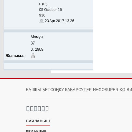
0 (0 )
05 October 16
930
23 Apr 2017 13:26
Момун
37
3, 1989
Жынысы:
БАШКЫ БЕТ
СОҢКУ КАБАР
СУПЕР-ИНФО
SUPER.KG В
БАЙЛАНЫШ
РЕДАКЦИЯ