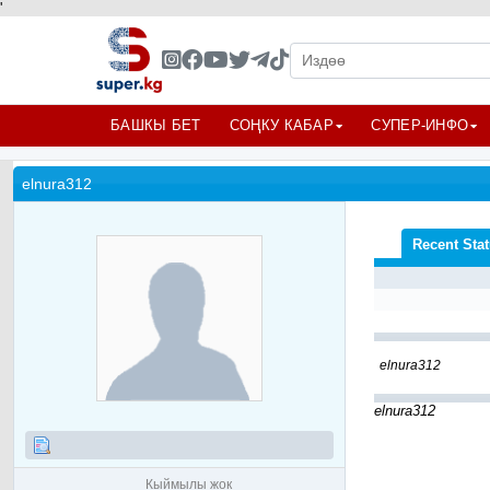
'
БАШКЫ БЕТ
СОҢКУ КАБАР
СУПЕР-ИНФО
elnura312
Recent Sta
elnura312
elnura312
Кыймылы жок