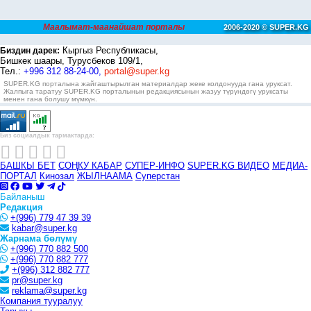
Маалымат-маанайшат порталы
2006-2020 © SUPER.KG
Кыргыз Республикасы,
Биздин дарек:
Бишкек шаары, Турусбеков 109/1,
Тел.:
+996 312 88-24-00,
portal@super.kg
SUPER.KG порталына жайгаштырылган материалдар жеке колдонууда гана уруксат.
Жалпыга таратуу SUPER.KG порталынын редакциясынын жазуу түрүндөгү уруксаты
менен гана болушу мүмкүн.
Биз социалдык тармактарда:
БАШКЫ БЕТ
СОҢКУ КАБАР
СУПЕР-ИНФО
SUPER.KG ВИДЕО
МЕДИА-
ПОРТАЛ
Кинозал
ЖЫЛНААМА
Суперстан
Байланыш
Редакция
+(996) 779 47 39 39
kabar@super.kg
Жарнама бөлүмү
+(996) 770 882 500
+(996) 770 882 777
+(996) 312 882 777
pr@super.kg
reklama@super.kg
Компания тууралуу