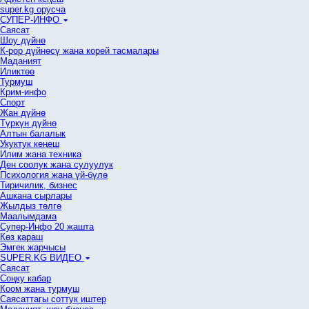
super.kg орусча
СУПЕР-ИНФО
Саясат
Шоу дүйнө
К-рор дүйнөсү жана корей тасмалары
Маданият
Иликтөө
Турмуш
Крим-инфо
Спорт
Жан дүйнө
Түркүн дүйнө
Алтын балалык
Укуктук кеӊеш
Илим жана техника
Ден соолук жана сулуулук
Психология жана үй-бүлө
Тиричилик, бизнес
Ашкана сырлары
Жылдыз төлгө
Маалымдама
Супер-Инфо 20 жашта
Көз караш
Эмгек жарчысы
SUPER.KG ВИДЕО
Саясат
Cоңку кабар
Коом жана турмуш
Саясаттагы соттук иштер