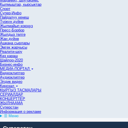
Маданият, шоу-бизнес
Кылмыштар, кырсыктар
Спорт
Супер-Инфо
Пайдалуу кеңеш
Түркүн дүйнө
Жылмайып коюңуз
Пресс-Борбор
Жылдыз төлгө
Жан дүйнө
Ашкана сырлары
Эмгек жарчысы
Реалити-шоу
Көз караш
Шайлоо-2020
Бизнес-инфо
МЕДИА-ПОРТАЛ
Видеоклиптер
Аудиоклиптер
Элдик видео
Кинозал
КЫРГЫЗ ТАСМАЛАРЫ
СЕРИАЛДАР
КОНЦЕРТТЕР
ЖЫЛНААМА
Суперстан
Информация о рекламе
☰ Меню