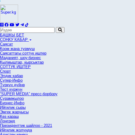
'
БАШКЫ БЕТ
СОҢКУ КАБАР
Саясат
Коом жана турмуш
Саясаттагы соттук иштер
Маданият, шоу-бизнес
Кылмыштар, кырсыктар
СОТТУК ИШТЕР
Спорт
Элдик кабар
Супер-Инфо
Түркүн дүйнө
Тест куржун
“SUPER MEDIA” пресс-борбору
Сурамжылоо
Бизнес-Инфо
Ийгилик сыры
Эмгек жарчысы
Көз караш
Лонгрид
Президенттик шайлоо - 2021
Ийгилик жолунда
Адистен кеңеш