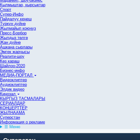
Маданият, шоу-бизнес
Кылмыштар, кырсыктар
Спорт
Супер-Инфо
Пайдалуу кеңеш
Түркүн дүйнө
Жылмайып коюңуз
Пресс-Борбор
Жылдыз төлгө
Жан дүйнө
Ашкана сырлары
Эмгек жарчысы
Реалити-шоу
Көз караш
Шайлоо-2020
Бизнес-инфо
МЕДИА-ПОРТАЛ
Видеоклиптер
Аудиоклиптер
Элдик видео
Кинозал
КЫРГЫЗ ТАСМАЛАРЫ
СЕРИАЛДАР
КОНЦЕРТТЕР
ЖЫЛНААМА
Суперстан
Информация о рекламе
☰ Меню