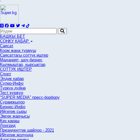
'
БАШКЫ БЕТ
СОҢКУ КАБАР
Саясат
Коом жана турмуш
Саясаттагы соттук иштер
Маданият, шоу-бизнес
Кылмыштар, кырсыктар
СОТТУК ИШТЕР
Спорт
Элдик кабар
Супер-Инфо
Түркүн дүйнө
Тест куржун
“SUPER MEDIA” пресс-борбору
Сурамжылоо
Бизнес-Инфо
Ийгилик сыры
Эмгек жарчысы
Көз караш
Лонгрид
Президенттик шайлоо - 2021
Ийгилик жолунда
Адистен кеңеш