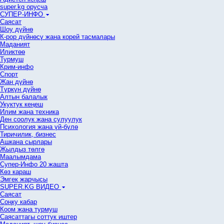
super.kg орусча
СУПЕР-ИНФО
Саясат
Шоу дүйнө
К-рор дүйнөсү жана корей тасмалары
Маданият
Иликтөө
Турмуш
Крим-инфо
Спорт
Жан дүйнө
Түркүн дүйнө
Алтын балалык
Укуктук кеӊеш
Илим жана техника
Ден соолук жана сулуулук
Психология жана үй-бүлө
Тиричилик, бизнес
Ашкана сырлары
Жылдыз төлгө
Маалымдама
Супер-Инфо 20 жашта
Көз караш
Эмгек жарчысы
SUPER.KG ВИДЕО
Саясат
Cоңку кабар
Коом жана турмуш
Саясаттагы соттук иштер