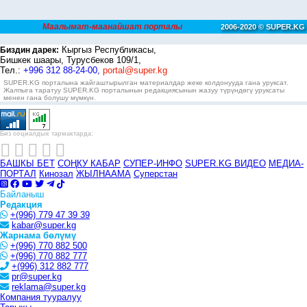
Маалымат-маанайшат порталы
2006-2020 © SUPER.KG
Кыргыз Республикасы,
Биздин дарек:
Бишкек шаары, Турусбеков 109/1,
Тел.:
+996 312 88-24-00,
portal@super.kg
SUPER.KG порталына жайгаштырылган материалдар жеке колдонууда гана уруксат.
Жалпыга таратуу SUPER.KG порталынын редакциясынын жазуу түрүндөгү уруксаты
менен гана болушу мүмкүн.
Биз социалдык тармактарда:
БАШКЫ БЕТ
СОҢКУ КАБАР
СУПЕР-ИНФО
SUPER.KG ВИДЕО
МЕДИА-
ПОРТАЛ
Кинозал
ЖЫЛНААМА
Суперстан
Байланыш
Редакция
+(996) 779 47 39 39
kabar@super.kg
Жарнама бөлүмү
+(996) 770 882 500
+(996) 770 882 777
+(996) 312 882 777
pr@super.kg
reklama@super.kg
Компания тууралуу