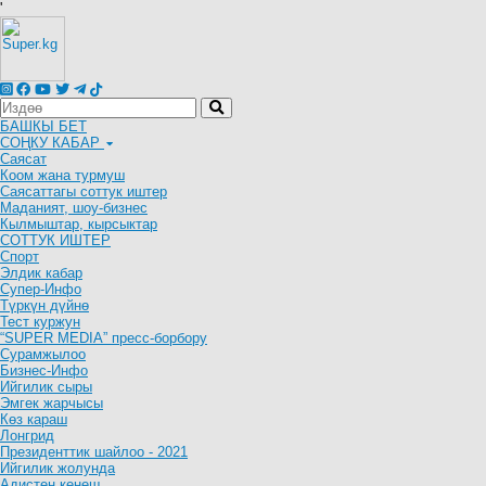
'
БАШКЫ БЕТ
СОҢКУ КАБАР
Саясат
Коом жана турмуш
Саясаттагы соттук иштер
Маданият, шоу-бизнес
Кылмыштар, кырсыктар
СОТТУК ИШТЕР
Спорт
Элдик кабар
Супер-Инфо
Түркүн дүйнө
Тест куржун
“SUPER MEDIA” пресс-борбору
Сурамжылоо
Бизнес-Инфо
Ийгилик сыры
Эмгек жарчысы
Көз караш
Лонгрид
Президенттик шайлоо - 2021
Ийгилик жолунда
Адистен кеңеш