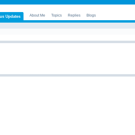
About Me
Topics
Replies
Blogs
tus Updates