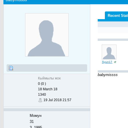
Recent Sta
Syun17
babymissss
Кыймылы жок
0 (0 )
18 March 18
1340
19 Jul 2018 21:57
Момун
31
3, 1995