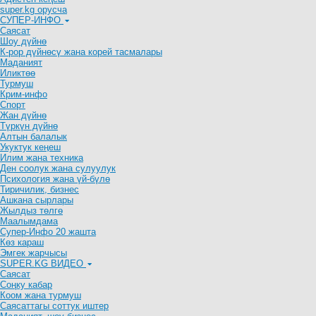
super.kg орусча
СУПЕР-ИНФО
Саясат
Шоу дүйнө
К-рор дүйнөсү жана корей тасмалары
Маданият
Иликтөө
Турмуш
Крим-инфо
Спорт
Жан дүйнө
Түркүн дүйнө
Алтын балалык
Укуктук кеӊеш
Илим жана техника
Ден соолук жана сулуулук
Психология жана үй-бүлө
Тиричилик, бизнес
Ашкана сырлары
Жылдыз төлгө
Маалымдама
Супер-Инфо 20 жашта
Көз караш
Эмгек жарчысы
SUPER.KG ВИДЕО
Саясат
Cоңку кабар
Коом жана турмуш
Саясаттагы соттук иштер