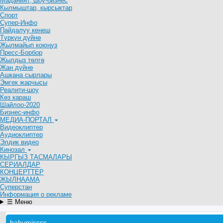
Маданият, шоу-бизнес
Кылмыштар, кырсыктар
Спорт
Супер-Инфо
Пайдалуу кеңеш
Түркүн дүйнө
Жылмайып коюңуз
Пресс-Борбор
Жылдыз төлгө
Жан дүйнө
Ашкана сырлары
Эмгек жарчысы
Реалити-шоу
Көз караш
Шайлоо-2020
Бизнес-инфо
МЕДИА-ПОРТАЛ
Видеоклиптер
Аудиоклиптер
Элдик видео
Кинозал
КЫРГЫЗ ТАСМАЛАРЫ
СЕРИАЛДАР
КОНЦЕРТТЕР
ЖЫЛНААМА
Суперстан
Информация о рекламе
☰ Меню
babymissss