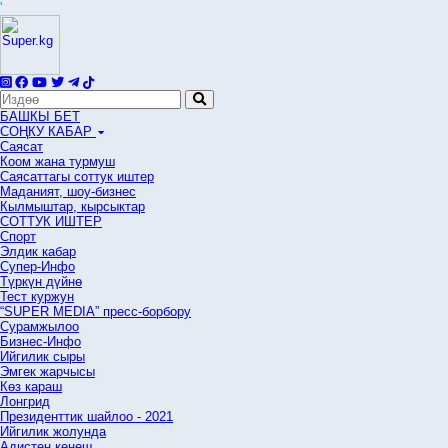
'
БАШКЫ БЕТ
СОҢКУ КАБАР
Саясат
Коом жана турмуш
Саясаттагы соттук иштер
Маданият, шоу-бизнес
Кылмыштар, кырсыктар
СОТТУК ИШТЕР
Спорт
Элдик кабар
Супер-Инфо
Түркүн дүйнө
Тест куржун
“SUPER MEDIA” пресс-борбору
Сурамжылоо
Бизнес-Инфо
Ийгилик сыры
Эмгек жарчысы
Көз караш
Лонгрид
Президенттик шайлоо - 2021
Ийгилик жолунда
Адистен кеңеш