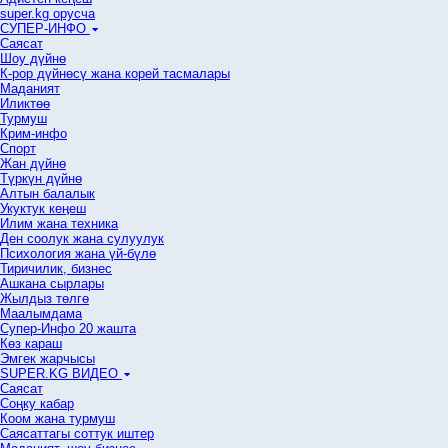
super.kg орусча
СУПЕР-ИНФО
Саясат
Шоу дүйнө
К-рор дүйнөсү жана корей тасмалары
Маданият
Иликтөө
Турмуш
Крим-инфо
Спорт
Жан дүйнө
Түркүн дүйнө
Алтын балалык
Укуктук кеӊеш
Илим жана техника
Ден соолук жана сулуулук
Психология жана үй-бүлө
Тиричилик, бизнес
Ашкана сырлары
Жылдыз төлгө
Маалымдама
Супер-Инфо 20 жашта
Көз караш
Эмгек жарчысы
SUPER.KG ВИДЕО
Саясат
Cоңку кабар
Коом жана турмуш
Саясаттагы соттук иштер