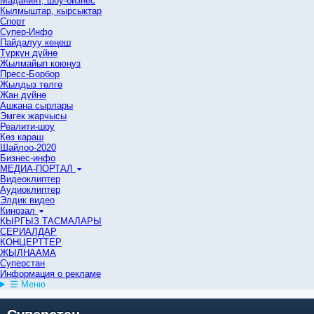
Маданият, шоу-бизнес
Кылмыштар, кырсыктар
Спорт
Супер-Инфо
Пайдалуу кеңеш
Түркүн дүйнө
Жылмайып коюңуз
Пресс-Борбор
Жылдыз төлгө
Жан дүйнө
Ашкана сырлары
Эмгек жарчысы
Реалити-шоу
Көз караш
Шайлоо-2020
Бизнес-инфо
МЕДИА-ПОРТАЛ
Видеоклиптер
Аудиоклиптер
Элдик видео
Кинозал
КЫРГЫЗ ТАСМАЛАРЫ
СЕРИАЛДАР
КОНЦЕРТТЕР
ЖЫЛНААМА
Суперстан
Информация о рекламе
☰ Меню