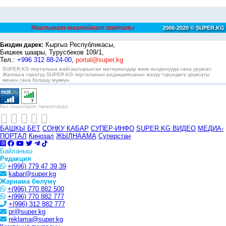
Маалымат-маанайшат порталы
2006-2020 © SUPER.KG
Кыргыз Республикасы,
Биздин дарек:
Бишкек шаары, Турусбеков 109/1,
Тел.:
+996 312 88-24-00,
portal@super.kg
SUPER.KG порталына жайгаштырылган материалдар жеке колдонууда гана уруксат.
Жалпыга таратуу SUPER.KG порталынын редакциясынын жазуу түрүндөгү уруксаты
менен гана болушу мүмкүн.
Биз социалдык тармактарда:
БАШКЫ БЕТ
СОҢКУ КАБАР
СУПЕР-ИНФО
SUPER.KG ВИДЕО
МЕДИА-
ПОРТАЛ
Кинозал
ЖЫЛНААМА
Суперстан
Байланыш
Редакция
+(996) 779 47 39 39
kabar@super.kg
Жарнама бөлүмү
+(996) 770 882 500
+(996) 770 882 777
+(996) 312 882 777
pr@super.kg
reklama@super.kg