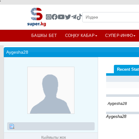
'
БАШКЫ БЕТ
СОҢКУ КАБАР
СУПЕР-ИНФО
Aygesha28
Recent Sta
Aygesha28
Aygesha28
Кыймылы жок