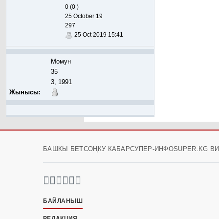
0 (0 )
25 October 19
297
25 Oct 2019 15:41
Момун
35
3, 1991
Жынысы:
БАШКЫ БЕТ
СОҢКУ КАБАР
СУПЕР-ИНФО
SUPER.KG В
БАЙЛАНЫШ
РЕДАКЦИЯ