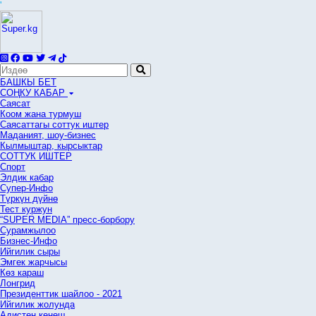
'
БАШКЫ БЕТ
СОҢКУ КАБАР
Саясат
Коом жана турмуш
Саясаттагы соттук иштер
Маданият, шоу-бизнес
Кылмыштар, кырсыктар
СОТТУК ИШТЕР
Спорт
Элдик кабар
Супер-Инфо
Түркүн дүйнө
Тест куржун
“SUPER MEDIA” пресс-борбору
Сурамжылоо
Бизнес-Инфо
Ийгилик сыры
Эмгек жарчысы
Көз караш
Лонгрид
Президенттик шайлоо - 2021
Ийгилик жолунда
Адистен кеңеш