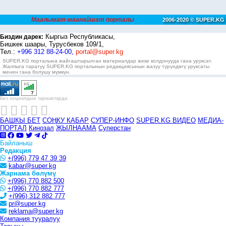
Маалымат-маанайшат порталы
2006-2020 © SUPER.KG
Кыргыз Республикасы,
Биздин дарек:
Бишкек шаары, Турусбеков 109/1,
Тел.:
+996 312 88-24-00,
portal@super.kg
SUPER.KG порталына жайгаштырылган материалдар жеке колдонууда гана уруксат.
Жалпыга таратуу SUPER.KG порталынын редакциясынын жазуу түрүндөгү уруксаты
менен гана болушу мүмкүн.
Биз социалдык тармактарда:
БАШКЫ БЕТ
СОҢКУ КАБАР
СУПЕР-ИНФО
SUPER.KG ВИДЕО
МЕДИА-
ПОРТАЛ
Кинозал
ЖЫЛНААМА
Суперстан
Байланыш
Редакция
+(996) 779 47 39 39
kabar@super.kg
Жарнама бөлүмү
+(996) 770 882 500
+(996) 770 882 777
+(996) 312 882 777
pr@super.kg
reklama@super.kg
Компания тууралуу