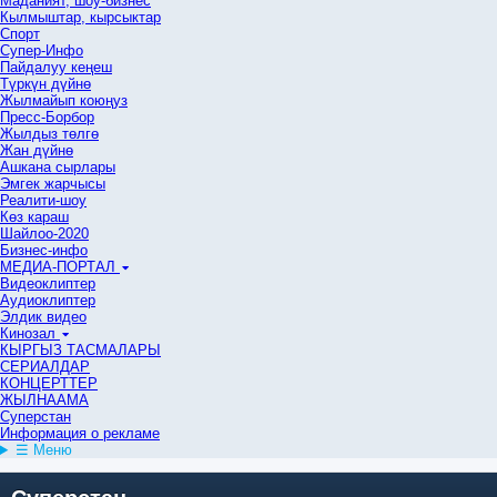
Маданият, шоу-бизнес
Кылмыштар, кырсыктар
Спорт
Супер-Инфо
Пайдалуу кеңеш
Түркүн дүйнө
Жылмайып коюңуз
Пресс-Борбор
Жылдыз төлгө
Жан дүйнө
Ашкана сырлары
Эмгек жарчысы
Реалити-шоу
Көз караш
Шайлоо-2020
Бизнес-инфо
МЕДИА-ПОРТАЛ
Видеоклиптер
Аудиоклиптер
Элдик видео
Кинозал
КЫРГЫЗ ТАСМАЛАРЫ
СЕРИАЛДАР
КОНЦЕРТТЕР
ЖЫЛНААМА
Суперстан
Информация о рекламе
☰ Меню