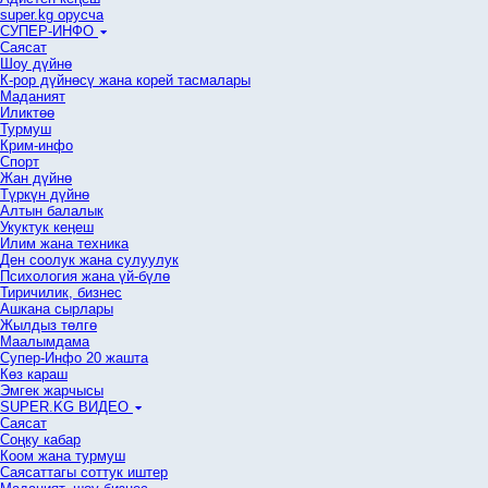
super.kg орусча
СУПЕР-ИНФО
Саясат
Шоу дүйнө
К-рор дүйнөсү жана корей тасмалары
Маданият
Иликтөө
Турмуш
Крим-инфо
Спорт
Жан дүйнө
Түркүн дүйнө
Алтын балалык
Укуктук кеӊеш
Илим жана техника
Ден соолук жана сулуулук
Психология жана үй-бүлө
Тиричилик, бизнес
Ашкана сырлары
Жылдыз төлгө
Маалымдама
Супер-Инфо 20 жашта
Көз караш
Эмгек жарчысы
SUPER.KG ВИДЕО
Саясат
Cоңку кабар
Коом жана турмуш
Саясаттагы соттук иштер