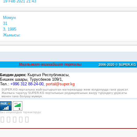
19 Feb 2021 21:43
Момун
31
3, 1995
Жынысы:
Маалымат-маанайшат порталы
2006-2020 © SUPER.KG
Кыргыз Республикасы,
Биздин дарек:
Бишкек шаары, Турусбеков 109/1,
Тел.:
+996 312 88-24-00,
portal@super.kg
SUPER.KG порталына жайгаштырылган материалдар жеке колдонууда гана уруксат.
Жалпыга таратуу SUPER.KG порталынын редакциясынын жазуу түрүндөгү уруксаты
менен гана болушу мүмкүн.
Биз социалдык тармактарда: