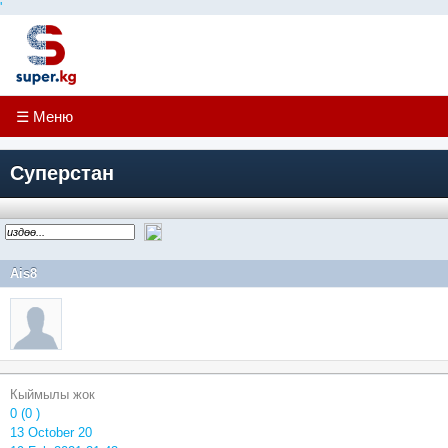
'
☰ Меню
Суперстан
Ais8
Кыймылы жок
0 (0 )
13 October 20