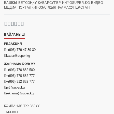
БАШКЫ БЕТ
СОҢКУ КАБАР
СУПЕР-ИНФО
SUPER.KG ВИДЕО
МЕДИА-ПОРТАЛ
КИНОЗАЛ
ЖЫЛНААМА
СУПЕРСТАН
БАЙЛАНЫШ
РЕДАКЦИЯ
+(996) 779 47 39 39
kabar@super.kg
ЖАРНАМА БӨЛҮМҮ
+(996) 770 882 500
+(996) 770 882 777
+(996) 312 882 777
pr@super.kg
reklama@super.kg
КОМПАНИЯ ТУУРАЛУУ
ТАРЫХЫ