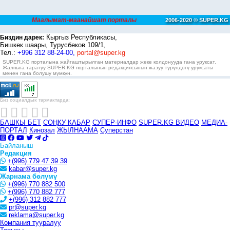
Маалымат-маанайшат порталы
2006-2020 © SUPER.KG
Кыргыз Республикасы,
Биздин дарек:
Бишкек шаары, Турусбеков 109/1,
Тел.:
+996 312 88-24-00,
portal@super.kg
SUPER.KG порталына жайгаштырылган материалдар жеке колдонууда гана уруксат.
Жалпыга таратуу SUPER.KG порталынын редакциясынын жазуу түрүндөгү уруксаты
менен гана болушу мүмкүн.
Биз социалдык тармактарда:
БАШКЫ БЕТ
СОҢКУ КАБАР
СУПЕР-ИНФО
SUPER.KG ВИДЕО
МЕДИА-
ПОРТАЛ
Кинозал
ЖЫЛНААМА
Суперстан
Байланыш
Редакция
+(996) 779 47 39 39
kabar@super.kg
Жарнама бөлүмү
+(996) 770 882 500
+(996) 770 882 777
+(996) 312 882 777
pr@super.kg
reklama@super.kg
Компания тууралуу