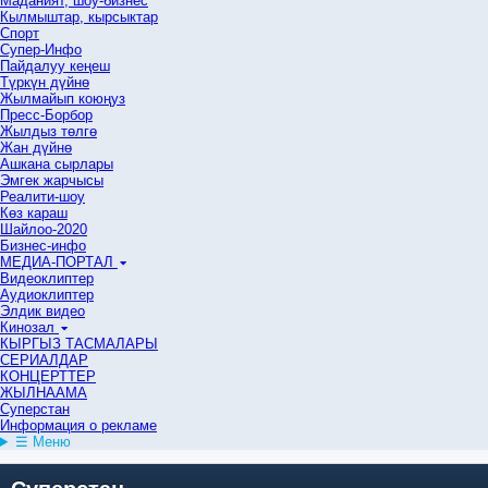
Маданият, шоу-бизнес
Кылмыштар, кырсыктар
Спорт
Супер-Инфо
Пайдалуу кеңеш
Түркүн дүйнө
Жылмайып коюңуз
Пресс-Борбор
Жылдыз төлгө
Жан дүйнө
Ашкана сырлары
Эмгек жарчысы
Реалити-шоу
Көз караш
Шайлоо-2020
Бизнес-инфо
МЕДИА-ПОРТАЛ
Видеоклиптер
Аудиоклиптер
Элдик видео
Кинозал
КЫРГЫЗ ТАСМАЛАРЫ
СЕРИАЛДАР
КОНЦЕРТТЕР
ЖЫЛНААМА
Суперстан
Информация о рекламе
☰ Меню