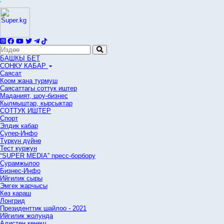
'
БАШКЫ БЕТ
СОҢКУ КАБАР
Саясат
Коом жана турмуш
Саясаттагы соттук иштер
Маданият, шоу-бизнес
Кылмыштар, кырсыктар
СОТТУК ИШТЕР
Спорт
Элдик кабар
Супер-Инфо
Түркүн дүйнө
Тест куржун
“SUPER MEDIA” пресс-борбору
Сурамжылоо
Бизнес-Инфо
Ийгилик сыры
Эмгек жарчысы
Көз караш
Лонгрид
Президенттик шайлоо - 2021
Ийгилик жолунда
Адистен кеңеш