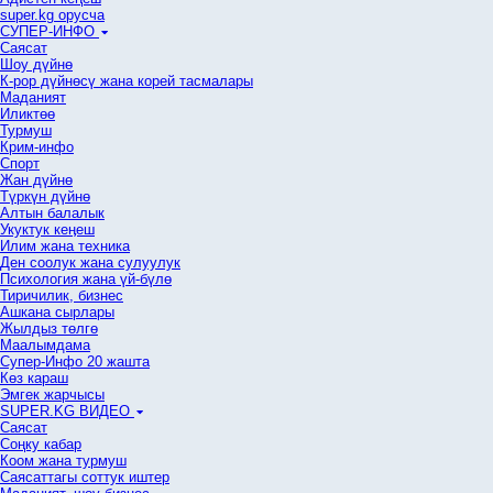
super.kg орусча
СУПЕР-ИНФО
Саясат
Шоу дүйнө
К-рор дүйнөсү жана корей тасмалары
Маданият
Иликтөө
Турмуш
Крим-инфо
Спорт
Жан дүйнө
Түркүн дүйнө
Алтын балалык
Укуктук кеӊеш
Илим жана техника
Ден соолук жана сулуулук
Психология жана үй-бүлө
Тиричилик, бизнес
Ашкана сырлары
Жылдыз төлгө
Маалымдама
Супер-Инфо 20 жашта
Көз караш
Эмгек жарчысы
SUPER.KG ВИДЕО
Саясат
Cоңку кабар
Коом жана турмуш
Саясаттагы соттук иштер