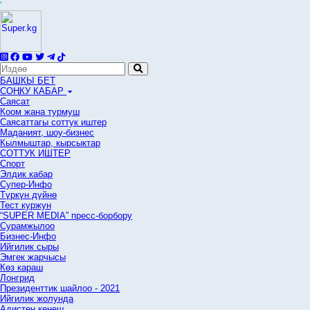
'
БАШКЫ БЕТ
СОҢКУ КАБАР
Саясат
Коом жана турмуш
Саясаттагы соттук иштер
Маданият, шоу-бизнес
Кылмыштар, кырсыктар
СОТТУК ИШТЕР
Спорт
Элдик кабар
Супер-Инфо
Түркүн дүйнө
Тест куржун
“SUPER MEDIA” пресс-борбору
Сурамжылоо
Бизнес-Инфо
Ийгилик сыры
Эмгек жарчысы
Көз караш
Лонгрид
Президенттик шайлоо - 2021
Ийгилик жолунда
Адистен кеңеш