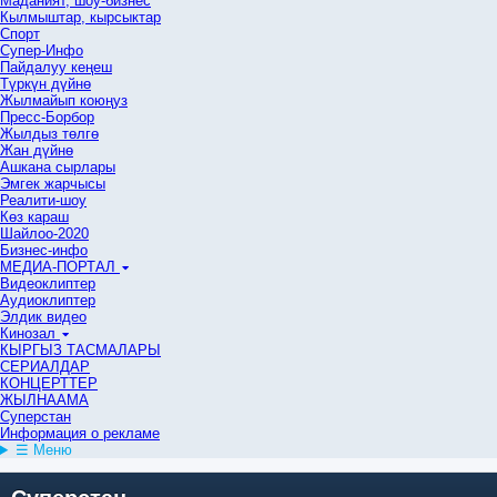
Маданият, шоу-бизнес
Кылмыштар, кырсыктар
Спорт
Супер-Инфо
Пайдалуу кеңеш
Түркүн дүйнө
Жылмайып коюңуз
Пресс-Борбор
Жылдыз төлгө
Жан дүйнө
Ашкана сырлары
Эмгек жарчысы
Реалити-шоу
Көз караш
Шайлоо-2020
Бизнес-инфо
МЕДИА-ПОРТАЛ
Видеоклиптер
Аудиоклиптер
Элдик видео
Кинозал
КЫРГЫЗ ТАСМАЛАРЫ
СЕРИАЛДАР
КОНЦЕРТТЕР
ЖЫЛНААМА
Суперстан
Информация о рекламе
☰ Меню