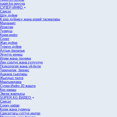
super.kg орусча
СУПЕР-ИНФО
Саясат
Шоу дүйнө
К-рор дүйнөсү жана корей тасмалары
Маданият
Иликтөө
Турмуш
Крим-инфо
Спорт
Жан дүйнө
Түркүн дүйнө
Алтын балалык
Укуктук кеӊеш
Илим жана техника
Ден соолук жана сулуулук
Психология жана үй-бүлө
Тиричилик, бизнес
Ашкана сырлары
Жылдыз төлгө
Маалымдама
Супер-Инфо 20 жашта
Көз караш
Эмгек жарчысы
SUPER.KG ВИДЕО
Саясат
Cоңку кабар
Коом жана турмуш
Саясаттагы соттук иштер