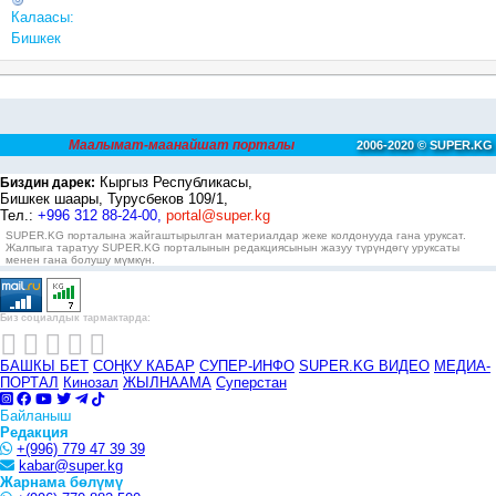
Калаасы:
Бишкек
Маалымат-маанайшат порталы
2006-2020 © SUPER.KG
Кыргыз Республикасы,
Биздин дарек:
Бишкек шаары, Турусбеков 109/1,
Тел.:
+996 312 88-24-00,
portal@super.kg
SUPER.KG порталына жайгаштырылган материалдар жеке колдонууда гана уруксат.
Жалпыга таратуу SUPER.KG порталынын редакциясынын жазуу түрүндөгү уруксаты
менен гана болушу мүмкүн.
Биз социалдык тармактарда:
БАШКЫ БЕТ
СОҢКУ КАБАР
СУПЕР-ИНФО
SUPER.KG ВИДЕО
МЕДИА-
ПОРТАЛ
Кинозал
ЖЫЛНААМА
Суперстан
Байланыш
Редакция
+(996) 779 47 39 39
kabar@super.kg
Жарнама бөлүмү