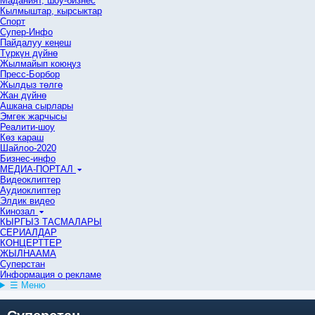
Маданият, шоу-бизнес
Кылмыштар, кырсыктар
Спорт
Супер-Инфо
Пайдалуу кеңеш
Түркүн дүйнө
Жылмайып коюңуз
Пресс-Борбор
Жылдыз төлгө
Жан дүйнө
Ашкана сырлары
Эмгек жарчысы
Реалити-шоу
Көз караш
Шайлоо-2020
Бизнес-инфо
МЕДИА-ПОРТАЛ
Видеоклиптер
Аудиоклиптер
Элдик видео
Кинозал
КЫРГЫЗ ТАСМАЛАРЫ
СЕРИАЛДАР
КОНЦЕРТТЕР
ЖЫЛНААМА
Суперстан
Информация о рекламе
☰ Меню