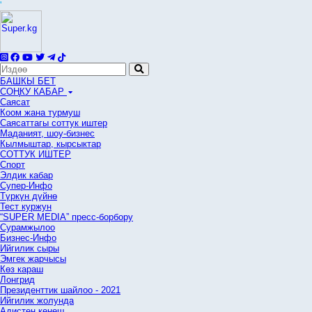
'
БАШКЫ БЕТ
СОҢКУ КАБАР
Саясат
Коом жана турмуш
Саясаттагы соттук иштер
Маданият, шоу-бизнес
Кылмыштар, кырсыктар
СОТТУК ИШТЕР
Спорт
Элдик кабар
Супер-Инфо
Түркүн дүйнө
Тест куржун
“SUPER MEDIA” пресс-борбору
Сурамжылоо
Бизнес-Инфо
Ийгилик сыры
Эмгек жарчысы
Көз караш
Лонгрид
Президенттик шайлоо - 2021
Ийгилик жолунда
Адистен кеңеш