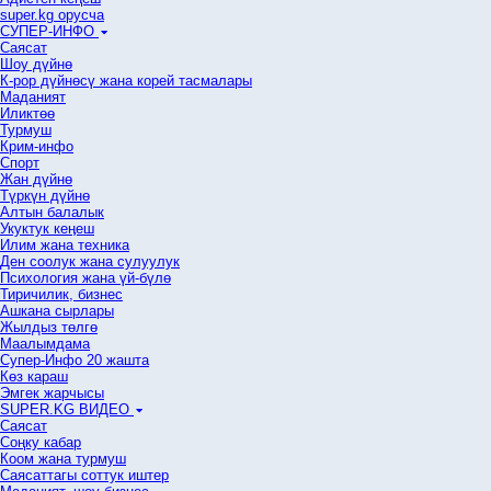
super.kg орусча
СУПЕР-ИНФО
Саясат
Шоу дүйнө
К-рор дүйнөсү жана корей тасмалары
Маданият
Иликтөө
Турмуш
Крим-инфо
Спорт
Жан дүйнө
Түркүн дүйнө
Алтын балалык
Укуктук кеӊеш
Илим жана техника
Ден соолук жана сулуулук
Психология жана үй-бүлө
Тиричилик, бизнес
Ашкана сырлары
Жылдыз төлгө
Маалымдама
Супер-Инфо 20 жашта
Көз караш
Эмгек жарчысы
SUPER.KG ВИДЕО
Саясат
Cоңку кабар
Коом жана турмуш
Саясаттагы соттук иштер