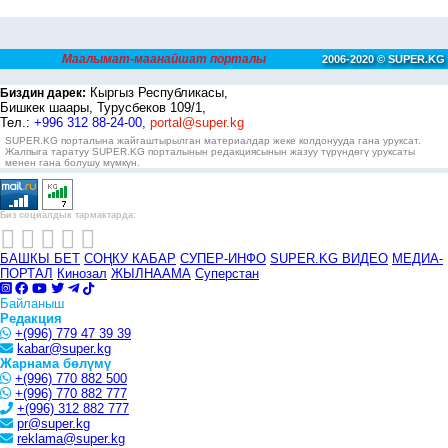
Маалымат-маанайшат порталы
2006-2020 © SUPER.KG
Кыргыз Республикасы,
Биздин дарек:
Бишкек шаары, Турусбеков 109/1,
Тел.:
+996 312 88-24-00,
portal@super.kg
SUPER.KG порталына жайгаштырылган материалдар жеке колдонууда гана уруксат.
Жалпыга таратуу SUPER.KG порталынын редакциясынын жазуу түрүндөгү уруксаты
менен гана болушу мүмкүн.
Биз социалдык тармактарда:
БАШКЫ БЕТ
СОҢКУ КАБАР
СУПЕР-ИНФО
SUPER.KG ВИДЕО
МЕДИА-
ПОРТАЛ
Кинозал
ЖЫЛНААМА
Суперстан
Байланыш
Редакция
+(996) 779 47 39 39
kabar@super.kg
Жарнама бөлүмү
+(996) 770 882 500
+(996) 770 882 777
+(996) 312 882 777
pr@super.kg
reklama@super.kg