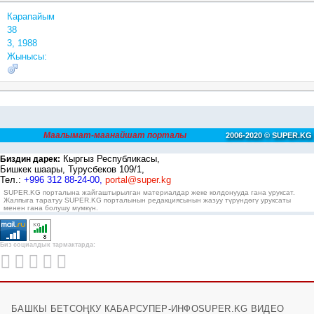
Карапайым
38
3, 1988
Жынысы:
Маалымат-маанайшат порталы
2006-2020 © SUPER.KG
Кыргыз Республикасы,
Биздин дарек:
Бишкек шаары, Турусбеков 109/1,
Тел.:
+996 312 88-24-00,
portal@super.kg
SUPER.KG порталына жайгаштырылган материалдар жеке колдонууда гана уруксат.
Жалпыга таратуу SUPER.KG порталынын редакциясынын жазуу түрүндөгү уруксаты
менен гана болушу мүмкүн.
Биз социалдык тармактарда:
БАШКЫ БЕТ
СОҢКУ КАБАР
СУПЕР-ИНФО
SUPER.KG ВИДЕО