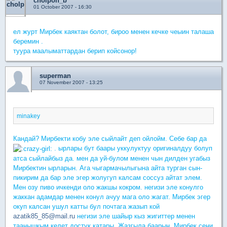
cholpon_b
01 October 2007 - 16:30
ел журт Мирбек каяктан болот, бироо менен кечке чеыин талаша
беремин .
туура маалыматтардан берип койсонор!
superman
07 November 2007 - 13:25
minakey
Кандай? Мирбекти кобу эле сыйлайт деп ойлойм. Себе бар да
. ырлары бут баары уккулуктуу оригиналдуу болуп
атса сыйлайбыз да. мен да уй-булом менен чын дилден угабыз
Мирбектин ырларын. Ага чыгармачылыгына айта турган сын-
пикирим да бар эле эгер жолугуп калсам соссуз айтат элем.
Мен озу пиво ичкенди оло жакшы кокром. негизи эле конулго
жаккан адамдар менен конул ачуу мага оло жагат. Мирбек эгер
окуп калсан ушул катты бул почтага жазып кой
azatik85_85@mail.ru
негизи эле шайыр кыз жигиттер менен
таанышкым келет достук катары. Жазгыла баарын. Мирбек сени