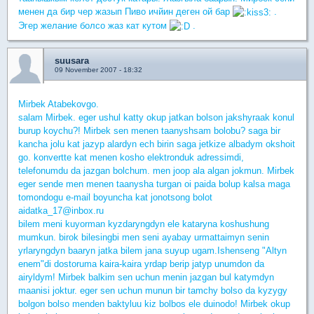
менен да бир чер жазып Пиво ичйин деген ой бар
.
Эгер желание болсо жаз кат кутом
.
suusara
09 November 2007 - 18:32
Mirbek Atabekovgo.
salam Mirbek. eger ushul katty okup jatkan bolson jakshyraak konul
burup koychu?! Mirbek sen menen taanyshsam bolobu? saga bir
kancha jolu kat jazyp alardyn ech birin saga jetkize albadym okshoit
go. konvertte kat menen kosho elektronduk adressimdi,
telefonumdu da jazgan bolchum. men joop ala algan jokmun. Mirbek
eger sende men menen taanysha turgan oi paida bolup kalsa maga
tomondogu e-mail boyuncha kat jonotsong bolot
aidatka_17@inbox.ru
bilem meni kuyorman kyzdaryngdyn ele kataryna koshushung
mumkun. birok bilesingbi men seni ayabay urmattaimyn senin
yrlaryngdyn baaryn jatka bilem jana suyup ugam.Ishenseng "Altyn
enem"di dostoruma kaira-kaira yrdap berip jatyp unumdon da
airyldym! Mirbek balkim sen uchun menin jazgan bul katymdyn
maanisi joktur. eger sen uchun munun bir tamchy bolso da kyzygy
bolgon bolso menden baktyluu kiz bolbos ele duinodo! Mirbek okup