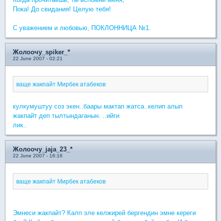
Пока! До свидания! Целую тебя!
С уважением и любовью, ПОКЛОННИЦА №1.
Жолоочу_spiker_*
22 June 2007 - 02:21
ваще жакпайт Мирбек атабеков
кулкумуштуу соз экен..баары мактап жатса..келип алып
жакпайт деп тылтындаганын. ..ийги
лик..
Жолоочу_jaja_23_*
22 June 2007 - 16:16
ваще жакпайт Мирбек атабеков
Эмнеси жакпайт? Калп эле келжирей бергендин эмне кереги