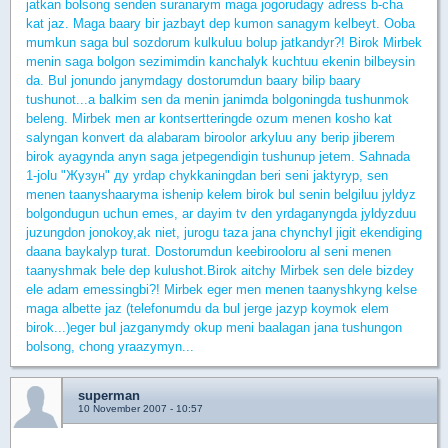
jatkan bolsong senden suranarym maga jogorudagy adress b-cha
kat jaz. Maga baary bir jazbayt dep kumon sanagym kelbeyt. Ooba
mumkun saga bul sozdorum kulkuluu bolup jatkandyr?! Birok Mirbek
menin saga bolgon sezimimdin kanchalyk kuchtuu ekenin bilbeysin
da. Bul jonundo janymdagy dostorumdun baary bilip baary
tushunot...a balkim sen da menin janimda bolgoningda tushunmok
beleng. Mirbek men ar kontsertteringde ozum menen kosho kat
salyngan konvert da alabaram biroolor arkyluu any berip jiberem
birok ayagynda anyn saga jetpegendigin tushunup jetem. Sahnada
1-jolu "Жузун" ду yrdap chykkaningdan beri seni jaktyryp, sen
menen taanyshaaryma ishenip kelem birok bul senin belgiluu jyldyz
bolgondugun uchun emes, ar dayim tv den yrdaganyngda jyldyzduu
juzungdon jonokoy,ak niet, jurogu taza jana chynchyl jigit ekendiging
daana baykalyp turat. Dostorumdun keebirooloru al seni menen
taanyshmak bele dep kulushot.Birok aitchy Mirbek sen dele bizdey
ele adam emessingbi?! Mirbek eger men menen taanyshkyng kelse
maga albette jaz (telefonumdu da bul jerge jazyp koymok elem
birok...)eger bul jazganymdy okup meni baalagan jana tushungon
bolsong, chong yraazymyn...
superman
10 November 2007 - 10:57