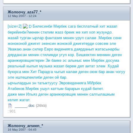
Жолоочу_aza77_*
12 May 2007 - 12:24
[size=2]
Билесинби Мирбек сага бесплатный хит жазап
берейинби?менин стилим жазз бреик же хип хоп жузундо.
жазай турган ырлар фантазия менен уруп салам .Мирбек сени
жоноконой джигит экенсин жонокой джигитерди совсем эле
Уважаю.анан силер Евро виденияга даярданып жатасынарбы
дярдансан менин стилимди угуп кор. Бишкектин менмин деген
аранжировщиктерин Эи баике эс алыныс мен Мирбек досума
реальный кылып музыка жазап берем деп аитат элем .Кудай
буюрса мен Хит Парадга чыгып калам деген оюм бар анан чогуу
эле иштешпеилиби деген ой бар.
ырчылардын эн татыктуусу Эвровиденияга МИрбек
Атабеков.Мирбек ушул каттым барарын кудай билет.
даже мен Ильяз деген аранжировщик менен салгылашкым
келип жатат.
______.doc
(26kb)
: 901
Жолоочу_arseen_*
16 May 2007 - 04:45