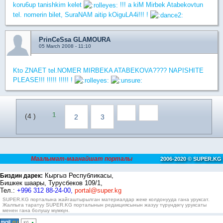
koru6up tanishkim kelet
!!! a kiM Mirbek Atabekovtun
tel. nomerin bilet, SuraNAM aitip kOiguLA4i!!! !
PrinCeSsa GLAMOURA
05 March 2008 - 11:10
Kto ZNAET tel.NOMER MIRBEKA ATABEKOVA???? NAPISHITE
PLEASE!!! !!!!! !!!!! !
1
(4 )
2
3
Маалымат-маанайшат порталы
2006-2020 © SUPER.KG
Кыргыз Республикасы,
Биздин дарек:
Бишкек шаары, Турусбеков 109/1,
Тел.:
+996 312 88-24-00,
portal@super.kg
SUPER.KG порталына жайгаштырылган материалдар жеке колдонууда гана уруксат.
Жалпыга таратуу SUPER.KG порталынын редакциясынын жазуу түрүндөгү уруксаты
менен гана болушу мүмкүн.