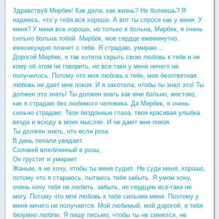
Здравствуй Мирбек! Как дела, как жизнь? Не болеешь? Я
надеюсь, что у тебя все хорошо. А вот ты спроси как у меня. У
меня? У меня все хорошо, но только я больна, Мирбек, я очень
сильно больна тобой. Мирбек, мое сердце ежеминутно,
ежесекундно плачет о тебе. Я страдаю, умираю…
Дорогой Мирбек, я так хотела скрыть свою любовь к тебе и не
кому об этом не говорить, но все-таки у меня ничего не
получилось. Потому что моя любовь к тебе, моя безответная
любовь не дает мне покоя. И я захотела, чтобы ты знал это! Ты
должен это знать! Ты должен знать как мне больно, жестоко,
как я страдаю без любимого человека. Да Мирбек, я очень
сильно страдаю. Твои бездонные глаза, твоя красивая улыбка
везде и всюду в моих мыслях. И не дают мне покоя.
Ты должен знать, что если роза.
В день печали увядает.
Соловей влюбленный в розы,
Он грустит и умирает.
Жаным, я не хочу, чтобы ты меня судил. Не суди меня, хорошо,
потому что я стараюсь, пытаюсь тебя забыть. Я умом хочу,
очень хочу тебя не любить, забыть, но сердцем все-таки не
могу. Потому что моя любовь к тебе сильнее меня. Поэтому у
меня ничего не получается. Мой любимый, мой дорогой, я тебя
безумно люблю. Я пишу письмо, чтобы ты не смеялся, не