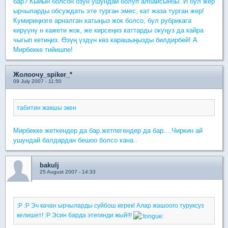
бар? Кыйын болсон озун ушундай болуп албайсынбы. И бул жер
ырчыларды обсуждать эте турган эмес, кат жаза турган жер!
Кумириңизге арналган катыңыз жок болсо, бул рубрикага
кирүүнү н кажети жок, же кирсеңиз каттарды окуңуз да кайра
чыгып кетиңиз. Өзүң үздүн көз карашыңызды билдирбей! А
Мирбекке тийишпе!
Жолоочу_spiker_*
09 July 2007 - 11:50
табитин жакшы экен
Мирбекке жеткендер да бар.жетпегендер да бар....Чиркин ай
ушундай балдардан бешоо болсо кана..
bakulj
25 August 2007 - 14:33
:P :P Эч качан ырчыларды суйбош керек! Алар жашоого туруксуз
келишет! :P Эсин барда этегинди жый!!!