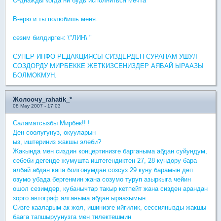
О-днажды когда ни будь исполниться мечта
В-ерю и ты полюбишь меня.
сезим билдирген: \"ЛИН\ "
СУПЕР-ИНФО РЕДАКЦИЯСЫ СИЗДЕРДЕН СУРАНАМ УШУЛ
СОЗДОРДУ МИРБЕККЕ ЖЕТКИЗСЕНИЗДЕР АЯБАЙ ЫРААЗЫ
БОЛМОКМУН.
Жолоочу_rahatik_*
08 May 2007 - 17:03
Саламатсызбы Мирбек!! !
Ден соолугунуз, окууларын
ыз, иштериниз жакшы элеби?
Жакында мен сиздин концертинизге барганыма абдан суйундум,
себеби дегенде жумушта иштегендиктен 27, 28 кундору бара
албай абдан капа болгонумдан созсуз 29 куну барамын деп
озумо убада бергенмин жана созумо туруп азыркыга чейин
ошол сезимдер, кубанычтар такыр кетпейт жана сизден арандан
зорго автограф алганыма абдан ыраазымын.
Сизге кааларым ак жол, ишинизге ийгилик, сессиянызды жакшы
баага тапшыруунузга мен тилектешмин