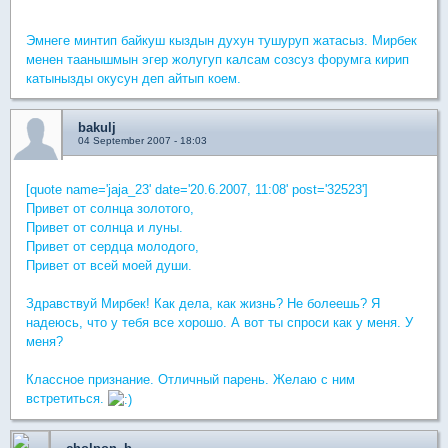
Эмнеге минтип байкуш кыздын духун тушуруп жатасыз. Мирбек
менен таанышмын эгер жолугуп калсам созсуз форумга кирип
катынызды окусун деп айтып коем.
bakulj
04 September 2007 - 18:03
[quote name='jaja_23' date='20.6.2007, 11:08' post='32523']
Привет от солнца золотого,
Привет от солнца и луны.
Привет от сердца молодого,
Привет от всей моей души.
Здравствуй Мирбек! Как дела, как жизнь? Не болеешь? Я
надеюсь, что у тебя все хорошо. А вот ты спроси как у меня. У
меня?
Классное признание. Отличный парень. Желаю с ним
встретиться.