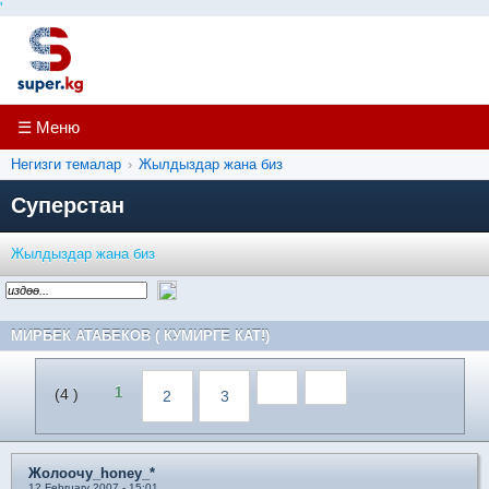
'
☰ Меню
Негизги темалар
›
Жылдыздар жана биз
Суперстан
Жылдыздар жана биз
МИРБЕК АТАБЕКОВ ( КУМИРГЕ КАТ!)
1
(4 )
2
3
Жолоочу_honey_*
12 February 2007 - 15:01