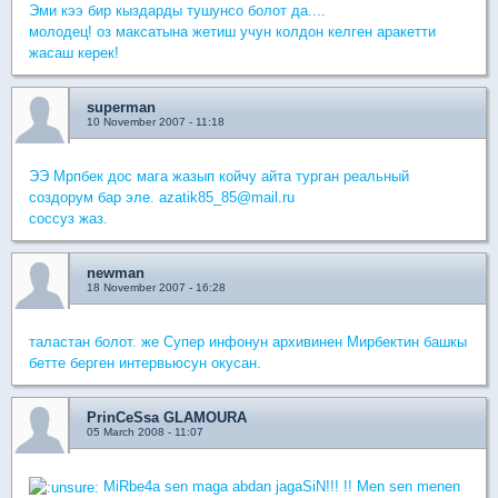
Эми кээ бир кыздарды тушунсо болот да....
молодец! оз максатына жетиш учун колдон келген аракетти
жасаш керек!
superman
10 November 2007 - 11:18
ЭЭ Мрпбек дос мага жазып койчу айта турган реальный
создорум бар эле. azatik85_85@mail.ru
соссуз жаз.
newman
18 November 2007 - 16:28
таластан болот. же Супер инфонун архивинен Мирбектин башкы
бетте берген интервьюсун окусан.
PrinCeSsa GLAMOURA
05 March 2008 - 11:07
MiRbe4a sen maga abdan jagaSiN!!! !! Men sen menen