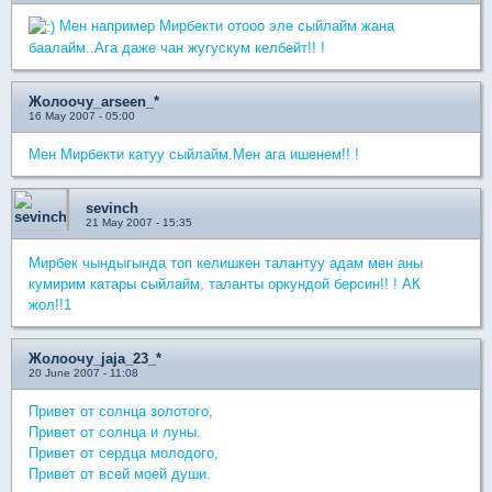
Мен например Мирбекти отооо эле сыйлайм жана
баалайм..Ага даже чан жугускум келбейт!! !
Жолоочу_arseen_*
16 May 2007 - 05:00
Мен Мирбекти катуу сыйлайм.Мен ага ишенем!! !
sevinch
21 May 2007 - 15:35
Мирбек чындыгында топ келишкен талантуу адам мен аны
кумирим катары сыйлайм, таланты оркундой берсин!! ! АК
жол!!1
Жолоочу_jaja_23_*
20 June 2007 - 11:08
Привет от солнца золотого,
Привет от солнца и луны.
Привет от сердца молодого,
Привет от всей моей души.