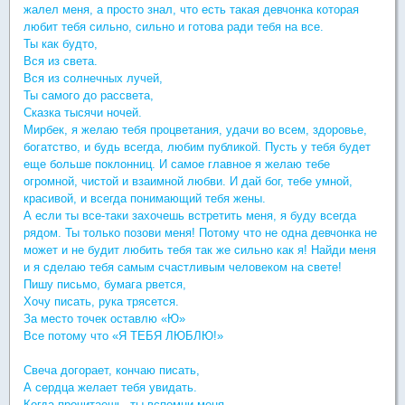
жалел меня, а просто знал, что есть такая девчонка которая
любит тебя сильно, сильно и готова ради тебя на все.
Ты как будто,
Вся из света.
Вся из солнечных лучей,
Ты самого до рассвета,
Сказка тысячи ночей.
Мирбек, я желаю тебя процветания, удачи во всем, здоровье,
богатство, и будь всегда, любим публикой. Пусть у тебя будет
еще больше поклонниц. И самое главное я желаю тебе
огромной, чистой и взаимной любви. И дай бог, тебе умной,
красивой, и всегда понимающий тебя жены.
А если ты все-таки захочешь встретить меня, я буду всегда
рядом. Ты только позови меня! Потому что не одна девчонка не
может и не будит любить тебя так же сильно как я! Найди меня
и я сделаю тебя самым счастливым человеком на свете!
Пишу письмо, бумага рвется,
Хочу писать, рука трясется.
За место точек оставлю «Ю»
Все потому что «Я ТЕБЯ ЛЮБЛЮ!»
Свеча догорает, кончаю писать,
А сердца желает тебя увидать.
Когда прочитаешь, ты вспомни меня,