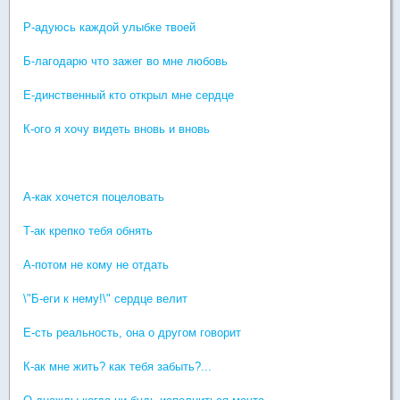
Р-адуюсь каждой улыбке твоей
Б-лагодарю что зажег во мне любовь
Е-динственный кто открыл мне сердце
К-ого я хочу видеть вновь и вновь
А-как хочется поцеловать
Т-ак крепко тебя обнять
А-потом не кому не отдать
\"Б-еги к нему!\" сердце велит
Е-сть реальность, она о другом говорит
К-ак мне жить? как тебя забыть?...