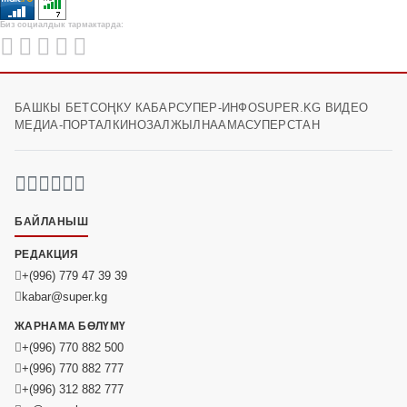
Биз социалдык тармактарда:
БАШКЫ БЕТ
СОҢКУ КАБАР
СУПЕР-ИНФО
SUPER.KG ВИДЕО
МЕДИА-ПОРТАЛ
КИНОЗАЛ
ЖЫЛНААМА
СУПЕРСТАН
БАЙЛАНЫШ
РЕДАКЦИЯ
+(996) 779 47 39 39
kabar@super.kg
ЖАРНАМА БӨЛҮМҮ
+(996) 770 882 500
+(996) 770 882 777
+(996) 312 882 777