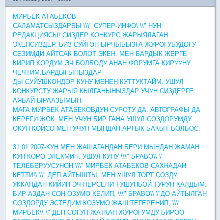
МИРБЕК АТАБЕКОВ
САЛАМАТСЫЗДАРБЫ \\\" СУПЕР-ИНФО\ \\" НУН
РЕДАКЦИЯСЫ! СИЗДЕР КОНКУРС ЖАРЫЯЛАГАН
ЭКЕНСИЗДЕР. БИЗ СУЙГОН ЫРЧЫБЫЗГА ЖУРОГУБУДОГУ
СЕЗИМДИ АЙТСАК БОЛОТ ЭКЕН. МЕН БАРДЫК ЖЕРГЕ
КИРИП КОРДУМ ЭЧ БОЛБОДУ АНАН ФОРУМГА КИРУУНУ
ЧЕЧТИМ.БАРДЫГЫНЫЗДАР
ДЫ СУЙУШКОНДОР КУНУ МЕНЕН КУТТУКТАЙМ. УШУЛ
КОНКУРСТУ ЖАРЫЯ КЫЛГАНЫНЫЗДАР УЧУН СИЗДЕРГЕ
АЯБАЙ ЫРААЗЫМЫН.
МАГА МИРБЕК АТАБЕКОВДУН СУРОТУ ДА. АВТОГРАФЫ ДА
КЕРЕГИ ЖОК. МЕН УЧУН БИР ГАНА УШУЛ СОЗДОРУМДУ
ОКУП КОЙСО МЕН УЧУН МЫНДАН АРТЫК БАКЫТ БОЛБОС.
31.01.2007-КУН МЕН ЖАШАГАНДАН БЕРИ МЫНДАН ЖАМАН
КУН КОРО ЭЛЕКМИН. УШУЛ КУНУ \\\" БРАВО\\ \"
ТЕЛЕБЕРУУСУНОН \\\" МИРБЕК АТАБЕКОВ САХНАДАН
КЕТТИ!\ \\" ДЕП АЙТЫШТЫ. МЕН УШУЛ ТОРТ СОЗДУ
УККАНДАН КИЙИН ЭЧ НЕРСЕНИ ТУШУНБОЙ ТУРУП КАЛДЫМ.
БИР АЗДАН СОН ОЗУМО КЕЛИП, \\\" БРАВО\\ \"ДО АЙТЫЛГАН
СОЗДОРДУ ЭСТЕДИМ.КОЗУМО ЖАШ ТЕГЕРЕНИП, \\\"
МИРБЕК\\ \" ДЕП СОГУП ЖАТКАН ЖУРОГУМДУ БИРОО