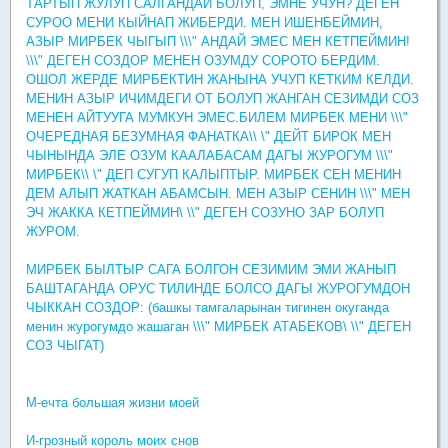
ТАРТЫП ЖУЛУП САЛГАНДАЙ БОЛУП, ЭМНЕ УЧУН? ДЕГЕН
СУРОО МЕНИ КЫЙНАП ЖИБЕРДИ. МЕН ИШЕНБЕЙМИН,
АЗЫР МИРБЕК ЧЫГЫП \\\" АНДАЙ ЭМЕС МЕН КЕТПЕЙМИН!
\\\" ДЕГЕН СОЗДОР МЕНЕН ОЗУМДУ СОРОТО БЕРДИМ.
ОШОЛ ЖЕРДЕ МИРБЕКТИН ЖАНЫНА УЧУП КЕТКИМ КЕЛДИ.
МЕНИН АЗЫР ИЧИМДЕГИ ОТ БОЛУП ЖАНГАН СЕЗИМДИ СОЗ
МЕНЕН АЙТУУГА МУМКУН ЭМЕС.БИЛЕМ МИРБЕК МЕНИ \\\"
ОЧЕРЕДНАЯ БЕЗУМНАЯ ФАНАТКА\\ \" ДЕЙТ БИРОК МЕН
ЧЫНЫНДА ЭЛЕ ОЗУМ КААЛАБАСАМ ДАГЫ ЖУРОГУМ \\\"
МИРБЕК\\ \" ДЕП СУГУП КАЛЫПТЫР. МИРБЕК СЕН МЕНИН
ДЕМ АЛЫП ЖАТКАН АБАМСЫН. МЕН АЗЫР СЕНИН \\\" МЕН
ЭЧ ЖАККА КЕТПЕЙМИН\ \\" ДЕГЕН СОЗУНО ЗАР БОЛУП
ЖУРОМ.
МИРБЕК БЫЛТЫР САГА БОЛГОН СЕЗИМИМ ЭМИ ЖАНЫП
БАШТАГАНДА ОРУС ТИЛИНДЕ БОЛСО ДАГЫ ЖУРОГУМДОН
ЧЫККАН СОЗДОР: (башкы тамгаларынан тигинен окуганда
менин журогумдо жашаган \\\" МИРБЕК АТАБЕКОВ\ \\" ДЕГЕН
СОЗ ЧЫГАТ)
М-ечта большая жизни моей
И-грозный король моих снов