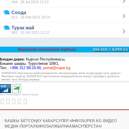
448 · 28 Jul 2023 12:23
Соода
821 · 16 Feb 2022 18:24
Турак жай
982 · 31 Oct 2021 22:12
Маалымат-маанайшат порталы
2006-2020 © SUPER.KG
Кыргыз Республикасы,
Биздин дарек:
Бишкек шаары, Турусбеков 109/1,
Тел.:
+996 312 88-24-00,
portal@super.kg
SUPER.KG порталына жайгаштырылган материалдар жеке колдонууда гана уруксат.
Жалпыга таратуу SUPER.KG порталынын редакциясынын жазуу түрүндөгү уруксаты
менен гана болушу мүмкүн.
Биз социалдык тармактарда:
БАШКЫ БЕТ
СОҢКУ КАБАР
СУПЕР-ИНФО
SUPER.KG ВИДЕО
МЕДИА-ПОРТАЛ
КИНОЗАЛ
ЖЫЛНААМА
СУПЕРСТАН