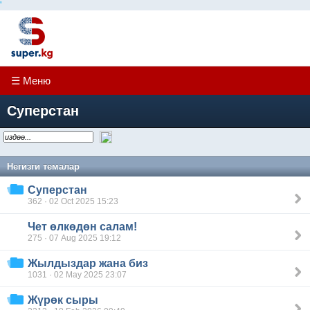
'
☰ Меню
Суперстан
Негизги темалар
Суперстан
362 · 02 Oct 2025 15:23
Чет өлкөдөн салам!
275 · 07 Aug 2025 19:12
Жылдыздар жана биз
1031 · 02 May 2025 23:07
Жүрөк сыры