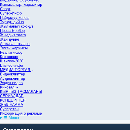
Маданият, шоу-бизнес
Кылмыштар, кырсыктар
Спорт
Супер-Инфо
Пайдалуу кеңеш
Түркүн дүйнө
Жылмайып коюңуз
Пресс-Борбор
Жылдыз төлгө
Жан дүйнө
Ашкана сырлары
Эмгек жарчысы
Реалити-шоу
Көз караш
Шайлоо-2020
Бизнес-инфо
МЕДИА-ПОРТАЛ
Видеоклиптер
Аудиоклиптер
Элдик видео
Кинозал
КЫРГЫЗ ТАСМАЛАРЫ
СЕРИАЛДАР
КОНЦЕРТТЕР
ЖЫЛНААМА
Суперстан
Информация о рекламе
☰ Меню