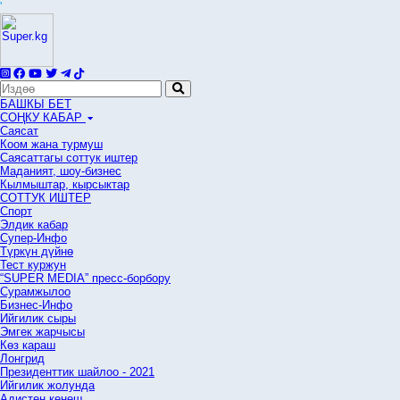
'
БАШКЫ БЕТ
СОҢКУ КАБАР
Саясат
Коом жана турмуш
Саясаттагы соттук иштер
Маданият, шоу-бизнес
Кылмыштар, кырсыктар
СОТТУК ИШТЕР
Спорт
Элдик кабар
Супер-Инфо
Түркүн дүйнө
Тест куржун
“SUPER MEDIA” пресс-борбору
Сурамжылоо
Бизнес-Инфо
Ийгилик сыры
Эмгек жарчысы
Көз караш
Лонгрид
Президенттик шайлоо - 2021
Ийгилик жолунда
Адистен кеңеш