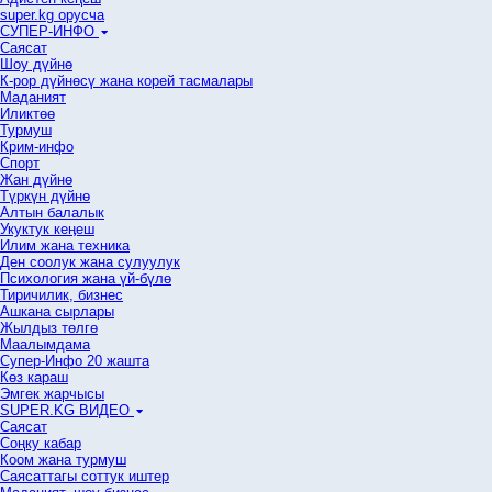
super.kg орусча
СУПЕР-ИНФО
Саясат
Шоу дүйнө
К-рор дүйнөсү жана корей тасмалары
Маданият
Иликтөө
Турмуш
Крим-инфо
Спорт
Жан дүйнө
Түркүн дүйнө
Алтын балалык
Укуктук кеӊеш
Илим жана техника
Ден соолук жана сулуулук
Психология жана үй-бүлө
Тиричилик, бизнес
Ашкана сырлары
Жылдыз төлгө
Маалымдама
Супер-Инфо 20 жашта
Көз караш
Эмгек жарчысы
SUPER.KG ВИДЕО
Саясат
Cоңку кабар
Коом жана турмуш
Саясаттагы соттук иштер