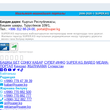
Маалымат-маанайшат порталы
2006-2020 © SUPER.KG
Кыргыз Республикасы,
Биздин дарек:
Бишкек шаары, Турусбеков 109/1,
Тел.:
+996 312 88-24-00,
portal@super.kg
SUPER.KG порталына жайгаштырылган материалдар жеке колдонууда гана уруксат.
Жалпыга таратуу SUPER.KG порталынын редакциясынын жазуу түрүндөгү уруксаты
менен гана болушу мүмкүн.
Биз социалдык тармактарда:
БАШКЫ БЕТ
СОҢКУ КАБАР
СУПЕР-ИНФО
SUPER.KG ВИДЕО
МЕДИА-
ПОРТАЛ
Кинозал
ЖЫЛНААМА
Суперстан
Байланыш
Редакция
+(996) 779 47 39 39
kabar@super.kg
Жарнама бөлүмү
+(996) 770 882 500
+(996) 770 882 777
+(996) 312 882 777
pr@super.kg
reklama@super.kg