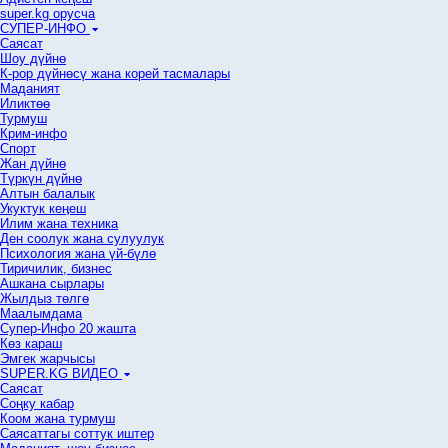
super.kg орусча
СУПЕР-ИНФО
Саясат
Шоу дүйнө
К-рор дүйнөсү жана корей тасмалары
Маданият
Иликтөө
Турмуш
Крим-инфо
Спорт
Жан дүйнө
Түркүн дүйнө
Алтын балалык
Укуктук кеӊеш
Илим жана техника
Ден соолук жана сулуулук
Психология жана үй-бүлө
Тиричилик, бизнес
Ашкана сырлары
Жылдыз төлгө
Маалымдама
Супер-Инфо 20 жашта
Көз караш
Эмгек жарчысы
SUPER.KG ВИДЕО
Саясат
Cоңку кабар
Коом жана турмуш
Саясаттагы соттук иштер