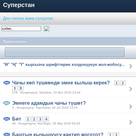
Суперстан
Ден соолук жана сулуулук
Трихология
"Ө" "Ң" "Ү" кыргызча шрифттерин колдонуунун жол-жобосу...
Чачы көп түшкөндө эмне кылыш керек?
1
2
3
9
178 : Колдонуучу: Sandora, 24 Nov 2019 23:44
Эмнеге адамдын чачы түшөт?
3 : Колдонуучу: Topchubai, 16 Jul 2018 13:03
Бит
1
2
3
4
64 : Колдонуучу: HanTegin, 28 May 2018 03:34
Баштын кычышуусу кантип жоготот?
1
2