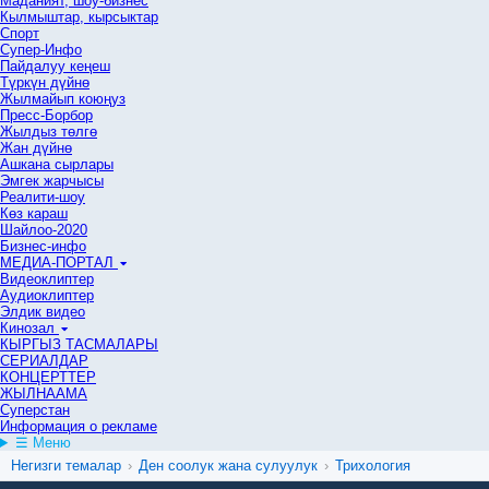
Маданият, шоу-бизнес
Кылмыштар, кырсыктар
Спорт
Супер-Инфо
Пайдалуу кеңеш
Түркүн дүйнө
Жылмайып коюңуз
Пресс-Борбор
Жылдыз төлгө
Жан дүйнө
Ашкана сырлары
Эмгек жарчысы
Реалити-шоу
Көз караш
Шайлоо-2020
Бизнес-инфо
МЕДИА-ПОРТАЛ
Видеоклиптер
Аудиоклиптер
Элдик видео
Кинозал
КЫРГЫЗ ТАСМАЛАРЫ
СЕРИАЛДАР
КОНЦЕРТТЕР
ЖЫЛНААМА
Суперстан
Информация о рекламе
☰ Меню
Негизги темалар
›
Ден соолук жана сулуулук
›
Трихология