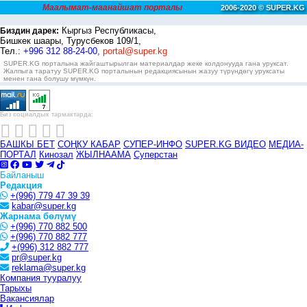
Маалымат-маанайшат порталы
2006-2020 © SUPER.KG
Кыргыз Республикасы,
Биздин дарек:
Бишкек шаары, Турусбеков 109/1,
Тел.:
+996 312 88-24-00,
portal@super.kg
SUPER.KG порталына жайгаштырылган материалдар жеке колдонууда гана уруксат.
Жалпыга таратуу SUPER.KG порталынын редакциясынын жазуу түрүндөгү уруксаты
менен гана болушу мүмкүн.
Биз социалдык тармактарда:
БАШКЫ БЕТ
СОҢКУ КАБАР
СУПЕР-ИНФО
SUPER.KG ВИДЕО
МЕДИА-
ПОРТАЛ
Кинозал
ЖЫЛНААМА
Суперстан
Байланыш
Редакция
+(996) 779 47 39 39
kabar@super.kg
Жарнама бөлүмү
+(996) 770 882 500
+(996) 770 882 777
+(996) 312 882 777
pr@super.kg
reklama@super.kg
Компания тууралуу
Тарыхы
Вакансиялар