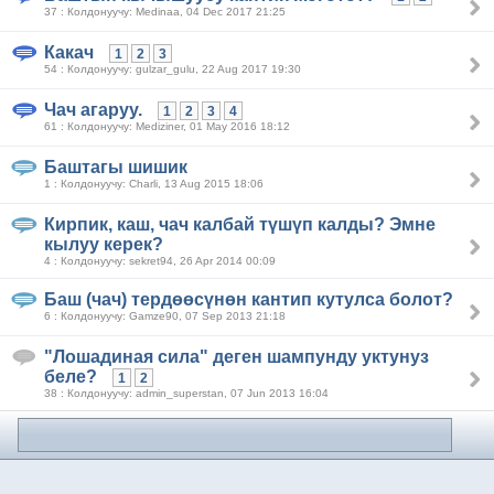
37 : Колдонуучу: Medinaa, 04 Dec 2017 21:25
Какач
1
2
3
54 : Колдонуучу: gulzar_gulu, 22 Aug 2017 19:30
Чач агаруу.
1
2
3
4
61 : Колдонуучу: Mediziner, 01 May 2016 18:12
Баштагы шишик
1 : Колдонуучу: Charli, 13 Aug 2015 18:06
Кирпик, каш, чач калбай түшүп калды? Эмне
кылуу керек?
4 : Колдонуучу: sekret94, 26 Apr 2014 00:09
Баш (чач) тердөөсүнөн кантип кутулса болот?
6 : Колдонуучу: Gamze90, 07 Sep 2013 21:18
"Лошадиная сила" деген шампунду уктунуз
беле?
1
2
38 : Колдонуучу: admin_superstan, 07 Jun 2013 16:04