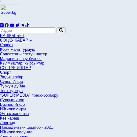
'
БАШКЫ БЕТ
СОҢКУ КАБАР
Саясат
Коом жана турмуш
Саясаттагы соттук иштер
Маданият, шоу-бизнес
Кылмыштар, кырсыктар
СОТТУК ИШТЕР
Спорт
Элдик кабар
Супер-Инфо
Түркүн дүйнө
Тест куржун
“SUPER MEDIA” пресс-борбору
Сурамжылоо
Бизнес-Инфо
Ийгилик сыры
Эмгек жарчысы
Көз караш
Лонгрид
Президенттик шайлоо - 2021
Ийгилик жолунда
Адистен кеңеш