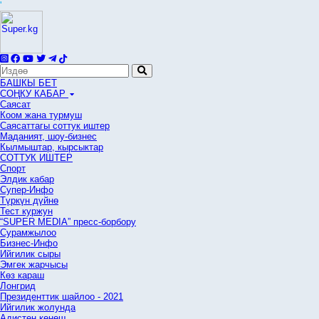
'
БАШКЫ БЕТ
СОҢКУ КАБАР
Саясат
Коом жана турмуш
Саясаттагы соттук иштер
Маданият, шоу-бизнес
Кылмыштар, кырсыктар
СОТТУК ИШТЕР
Спорт
Элдик кабар
Супер-Инфо
Түркүн дүйнө
Тест куржун
“SUPER MEDIA” пресс-борбору
Сурамжылоо
Бизнес-Инфо
Ийгилик сыры
Эмгек жарчысы
Көз караш
Лонгрид
Президенттик шайлоо - 2021
Ийгилик жолунда
Адистен кеңеш