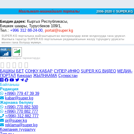
Маалымат-маанайшат порталы
2006-2020 © SUPER.KG
Кыргыз Республикасы,
Биздин дарек:
Бишкек шаары, Турусбеков 109/1,
Тел.:
+996 312 88-24-00,
portal@super.kg
SUPER.KG порталына жайгаштырылган материалдар жеке колдонууда гана уруксат.
Жалпыга таратуу SUPER.KG порталынын редакциясынын жазуу түрүндөгү уруксаты
менен гана болушу мүмкүн.
Биз социалдык тармактарда:
БАШКЫ БЕТ
СОҢКУ КАБАР
СУПЕР-ИНФО
SUPER.KG ВИДЕО
МЕДИА-
ПОРТАЛ
Кинозал
ЖЫЛНААМА
Суперстан
Байланыш
Редакция
+(996) 779 47 39 39
kabar@super.kg
Жарнама бөлүмү
+(996) 770 882 500
+(996) 770 882 777
+(996) 312 882 777
pr@super.kg
reklama@super.kg
Компания тууралуу
Тарыхы