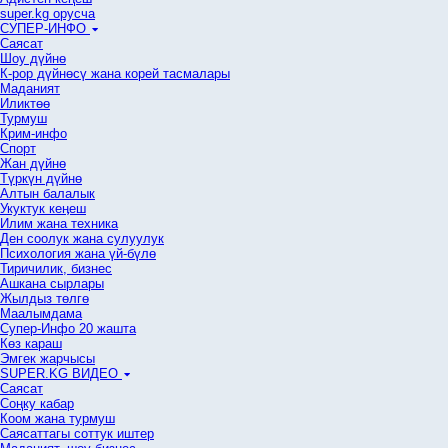
super.kg орусча
СУПЕР-ИНФО
Саясат
Шоу дүйнө
К-рор дүйнөсү жана корей тасмалары
Маданият
Иликтөө
Турмуш
Крим-инфо
Спорт
Жан дүйнө
Түркүн дүйнө
Алтын балалык
Укуктук кеӊеш
Илим жана техника
Ден соолук жана сулуулук
Психология жана үй-бүлө
Тиричилик, бизнес
Ашкана сырлары
Жылдыз төлгө
Маалымдама
Супер-Инфо 20 жашта
Көз караш
Эмгек жарчысы
SUPER.KG ВИДЕО
Саясат
Cоңку кабар
Коом жана турмуш
Саясаттагы соттук иштер