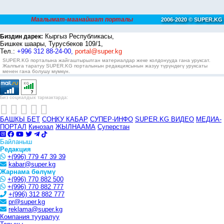
Маалымат-маанайшат порталы
2006-2020 © SUPER.KG
Кыргыз Республикасы,
Биздин дарек:
Бишкек шаары, Турусбеков 109/1,
Тел.:
+996 312 88-24-00,
portal@super.kg
SUPER.KG порталына жайгаштырылган материалдар жеке колдонууда гана уруксат.
Жалпыга таратуу SUPER.KG порталынын редакциясынын жазуу түрүндөгү уруксаты
менен гана болушу мүмкүн.
Биз социалдык тармактарда:
БАШКЫ БЕТ
СОҢКУ КАБАР
СУПЕР-ИНФО
SUPER.KG ВИДЕО
МЕДИА-
ПОРТАЛ
Кинозал
ЖЫЛНААМА
Суперстан
Байланыш
Редакция
+(996) 779 47 39 39
kabar@super.kg
Жарнама бөлүмү
+(996) 770 882 500
+(996) 770 882 777
+(996) 312 882 777
pr@super.kg
reklama@super.kg
Компания тууралуу