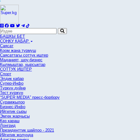
'
БАШКЫ БЕТ
СОҢКУ КАБАР
Саясат
Коом жана турмуш
Саясаттагы соттук иштер
Маданият, шоу-бизнес
Кылмыштар, кырсыктар
СОТТУК ИШТЕР
Спорт
Элдик кабар
Супер-Инфо
Түркүн дүйнө
Тест куржун
“SUPER MEDIA” пресс-борбору
Сурамжылоо
Бизнес-Инфо
Ийгилик сыры
Эмгек жарчысы
Көз караш
Лонгрид
Президенттик шайлоо - 2021
Ийгилик жолунда
Адистен кеңеш