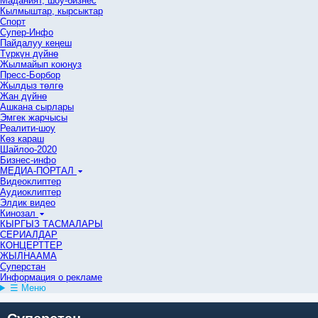
Маданият, шоу-бизнес
Кылмыштар, кырсыктар
Спорт
Супер-Инфо
Пайдалуу кеңеш
Түркүн дүйнө
Жылмайып коюңуз
Пресс-Борбор
Жылдыз төлгө
Жан дүйнө
Ашкана сырлары
Эмгек жарчысы
Реалити-шоу
Көз караш
Шайлоо-2020
Бизнес-инфо
МЕДИА-ПОРТАЛ
Видеоклиптер
Аудиоклиптер
Элдик видео
Кинозал
КЫРГЫЗ ТАСМАЛАРЫ
СЕРИАЛДАР
КОНЦЕРТТЕР
ЖЫЛНААМА
Суперстан
Информация о рекламе
☰ Меню