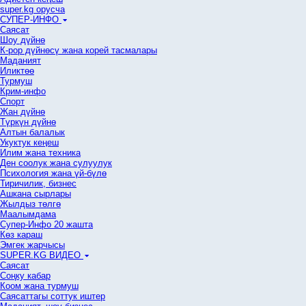
super.kg орусча
СУПЕР-ИНФО
Саясат
Шоу дүйнө
К-рор дүйнөсү жана корей тасмалары
Маданият
Иликтөө
Турмуш
Крим-инфо
Спорт
Жан дүйнө
Түркүн дүйнө
Алтын балалык
Укуктук кеӊеш
Илим жана техника
Ден соолук жана сулуулук
Психология жана үй-бүлө
Тиричилик, бизнес
Ашкана сырлары
Жылдыз төлгө
Маалымдама
Супер-Инфо 20 жашта
Көз караш
Эмгек жарчысы
SUPER.KG ВИДЕО
Саясат
Cоңку кабар
Коом жана турмуш
Саясаттагы соттук иштер